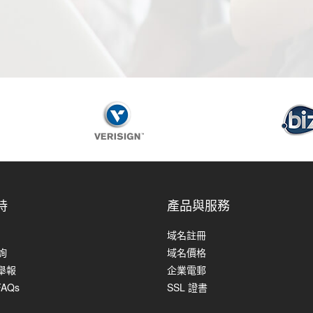
持
產品與服務
域名註冊
查詢
域名價格
舉報
企業電郵
FAQs
SSL 證書