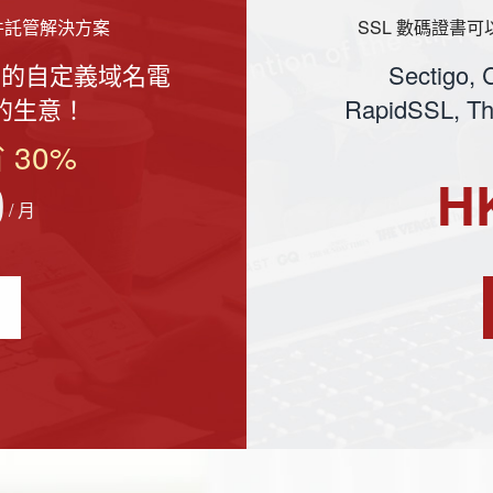
件託管解決方案
SSL 數碼證書
識的自定義域名電
Sectigo, 
的生意！
RapidSSL, T
 30%
0
H
/ 月