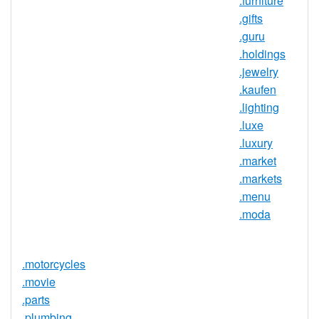
.furniture
IDN 支持
否
.gifts
.guru
WHOIS 隱私
是
.holdings
服務可用
.jewelry
DNSSEC 支
否
.kaufen
持
.lighting
實時註冊
是
.luxe
.luxury
註冊限制
無
.market
需要文件證
.markets
否
明
.menu
提供信託代
.moda
否
理服務
.motorcycles
.movie
.parts
.plumbing