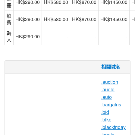
HK$290.00
HK$580.00
HK$870.00
HK$1450.00
H
冊
續
HK$290.00
HK$580.00
HK$870.00
HK$1450.00
H
費
轉
HK$290.00
-
-
-
入
.equipment 域名
相關域名
.EQUIPMENT 是一個通用術語 TLD，旨在
.auction
廣泛地涵蓋許多不同的營銷需求。設備可能
.audio
是運動器材租賃設備，農場設備零售商，建
.auto
築設備評論博客以及在任何市場部門銷售，
.bargains
訪問，評論或購買設備的任何其他業務的完
.bid
美選擇。設備為域名增加了相關和可搜索的
.bike
術語，使得從消費者的角度來看，任何業務
.blackfriday
都更加明顯易懂。
.boats