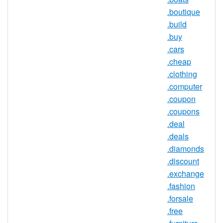
.boutique
.build
.equipment 註冊機構信息
.buy
.cars
TLD 類型：新通用頂級域名
.cheap
註冊機構：Donuts
.clothing
.computer
.coupon
.equipment 域名信息
.coupons
.deal
TLD 類型
nTLD
.deals
最小長度
2 個字符
.diamonds
最大長度
63 個字符
.discount
.exchange
最小注冊期
1 年
.fashion
限
.forsale
最大註冊期
10 年
.free
限