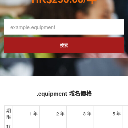
搜索
.equipment 域名價格
期
1 年
2 年
3 年
5 年
限
註