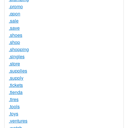
.promo
.qpon
.sale
.save
.shoes
.shop
.shopping
.singles
.store
.supplies
.supply
.tickets
.tienda
.tires
.tools
.toys
.ventures
.watch