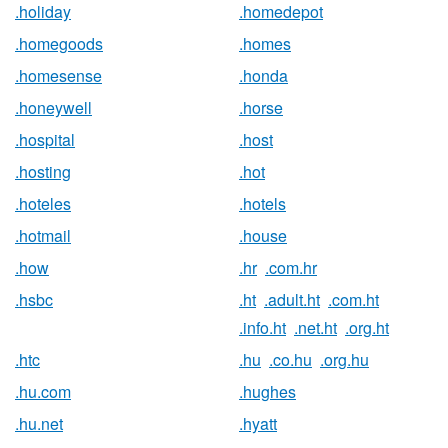
.holiday
.homedepot
.homegoods
.homes
.homesense
.honda
.honeywell
.horse
.hospital
.host
.hosting
.hot
.hoteles
.hotels
.hotmail
.house
.how
.hr
.com.hr
.hsbc
.ht
.adult.ht
.com.ht
.info.ht
.net.ht
.org.ht
.htc
.hu
.co.hu
.org.hu
.hu.com
.hughes
.hu.net
.hyatt