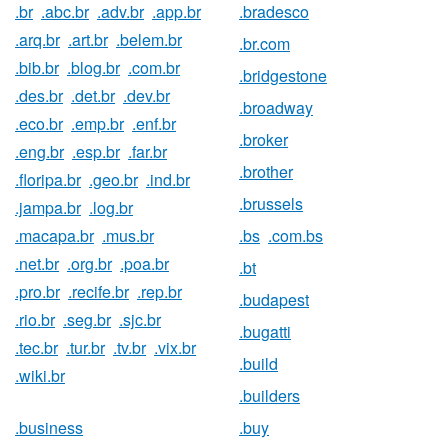
.br
.abc.br
.adv.br
.app.br
.bradesco
.arq.br
.art.br
.belem.br
.br.com
.bib.br
.blog.br
.com.br
.bridgestone
.des.br
.det.br
.dev.br
.broadway
.eco.br
.emp.br
.enf.br
.broker
.eng.br
.esp.br
.far.br
.brother
.floripa.br
.geo.br
.ind.br
.brussels
.jampa.br
.log.br
.macapa.br
.mus.br
.bs
.com.bs
.net.br
.org.br
.poa.br
.bt
.pro.br
.recife.br
.rep.br
.budapest
.rio.br
.seg.br
.sjc.br
.bugatti
.tec.br
.tur.br
.tv.br
.vix.br
.build
.wiki.br
.builders
.business
.buy