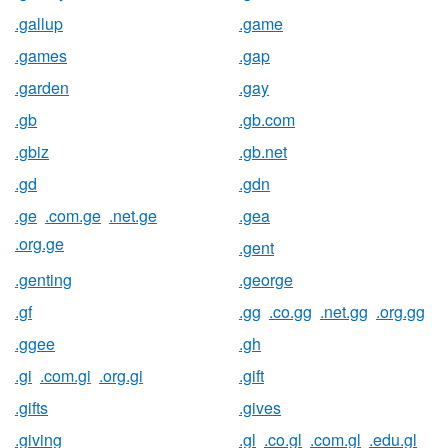
.gallup
.game
.games
.gap
.garden
.gay
.gb
.gb.com
.gbiz
.gb.net
.gd
.gdn
.ge
.com.ge
.net.ge
.gea
.org.ge
.gent
.genting
.george
.gf
.gg
.co.gg
.net.gg
.org.gg
.ggee
.gh
.gi
.com.gi
.org.gi
.gift
.gifts
.gives
.giving
.gl
.co.gl
.com.gl
.edu.gl