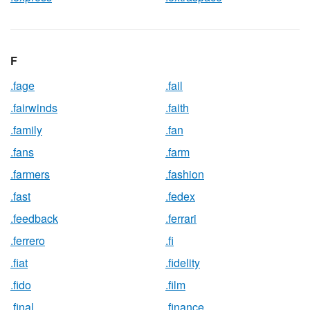
F
.fage
.fail
.fairwinds
.faith
.family
.fan
.fans
.farm
.farmers
.fashion
.fast
.fedex
.feedback
.ferrari
.ferrero
.fi
.fiat
.fidelity
.fido
.film
.final
.finance