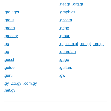
.net.gr
.org.gr
.grainger
.graphics
.gratis
.gr.com
.green
.gripe
.grocery
.group
.gs
.gt
.com.gt
.net.gt
.org.gt
.gu
.guardian
.gucci
.guge
.guide
.guitars
.guru
.gw
.gy
.co.gy
.com.gy
.net.gy