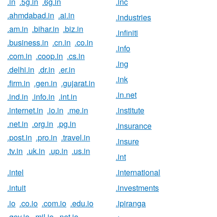
.in
.5g.in
.6g.in
.inc
.ahmdabad.in
.ai.in
.industries
.am.in
.bihar.in
.biz.in
.infiniti
.business.in
.cn.in
.co.in
.info
.com.in
.coop.in
.cs.in
.ing
.delhi.in
.dr.in
.er.in
.ink
.firm.in
.gen.in
.gujarat.in
.in.net
.ind.in
.info.in
.int.in
.internet.in
.io.in
.me.in
.institute
.net.in
.org.in
.pg.in
.insurance
.post.in
.pro.in
.travel.in
.insure
.tv.in
.uk.in
.up.in
.us.in
.int
.intel
.international
.intuit
.investments
.io
.co.io
.com.io
.edu.io
.ipiranga
.gov.io
.mil.io
.net.io