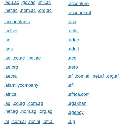
.edu.ac
.gov.ac
.mil.ac
.accenture
.net.ac
.nom.ac
.org.ac
.accountant
.accountants
.aco
.active
.actor
.ad
.adac
.ads
.adult
.ae
.co.ae
.net.ae
.aeg
.ae.org
.aero
.aetna
.af
.com.af
.net.af
.org.af
.afamilycompany
.afl
.africa
.africa.com
.ag
.co.ag
.com.ag
.agakhan
.net.ag
.nom.ag
.org.ag
.agency
.ai
.com.ai
.net.ai
.off.ai
.aig