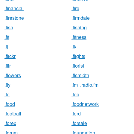
.financial
.fire
.firestone
.firmdale
.fish
.fishing
.fit
.fitness
.fj
.fk
.flickr
.flights
.flir
.florist
.flowers
.flsmidth
.fly
.fm
.radio.fm
.fo
.foo
.food
.foodnetwork
.football
.ford
.forex
.forsale
.forum
.foundation