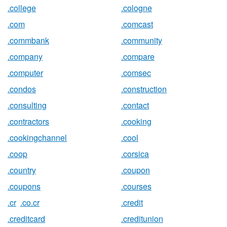
.college
.cologne
.com
.comcast
.commbank
.community
.company
.compare
.computer
.comsec
.condos
.construction
.consulting
.contact
.contractors
.cooking
.cookingchannel
.cool
.coop
.corsica
.country
.coupon
.coupons
.courses
.cr
.co.cr
.credit
.creditcard
.creditunion