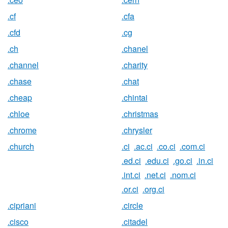
.cf
.cfa
.cfd
.cg
.ch
.chanel
.channel
.charity
.chase
.chat
.cheap
.chintai
.chloe
.christmas
.chrome
.chrysler
.church
.ci
.ac.ci
.co.ci
.com.ci
.ed.ci
.edu.ci
.go.ci
.in.ci
.int.ci
.net.ci
.nom.ci
.or.ci
.org.ci
.cipriani
.circle
.cisco
.citadel