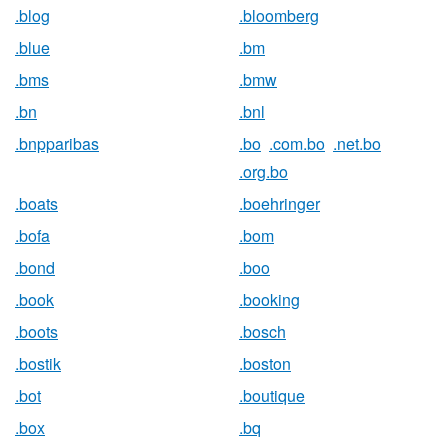
.blog
.bloomberg
.blue
.bm
.bms
.bmw
.bn
.bnl
.bnpparibas
.bo
.com.bo
.net.bo
.org.bo
.boats
.boehringer
.bofa
.bom
.bond
.boo
.book
.booking
.boots
.bosch
.bostik
.boston
.bot
.boutique
.box
.bq