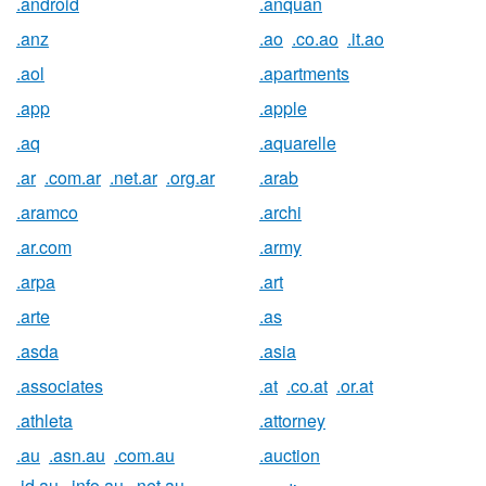
.android
.anquan
.anz
.ao
.co.ao
.it.ao
.aol
.apartments
.app
.apple
.aq
.aquarelle
.ar
.com.ar
.net.ar
.org.ar
.arab
.aramco
.archi
.ar.com
.army
.arpa
.art
.arte
.as
.asda
.asia
.associates
.at
.co.at
.or.at
.athleta
.attorney
.au
.asn.au
.com.au
.auction
.id.au
.info.au
.net.au