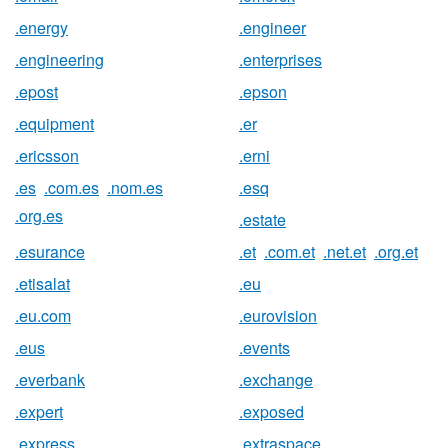
.energy
.engineer
.engineering
.enterprises
.epost
.epson
.equipment
.er
.ericsson
.erni
.es
.com.es
.nom.es
.esq
.org.es
.estate
.esurance
.et
.com.et
.net.et
.org.et
.etisalat
.eu
.eu.com
.eurovision
.eus
.events
.everbank
.exchange
.expert
.exposed
.express
.extraspace