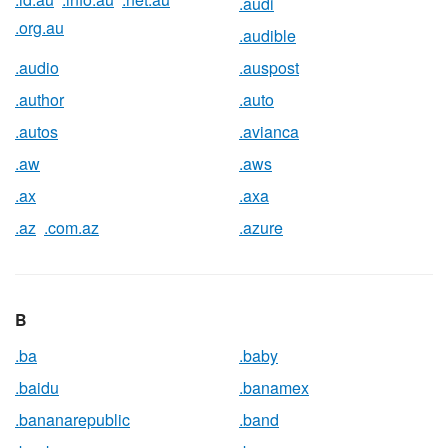
.audi
.org.au
.audible
.audio
.auspost
.author
.auto
.autos
.avianca
.aw
.aws
.ax
.axa
.az
.com.az
.azure
B
.ba
.baby
.baidu
.banamex
.bananarepublic
.band