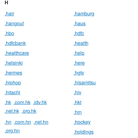
H
.hair
.hamburg
.hangout
.haus
.hbo
.hdfc
.hdfcbank
.health
.healthcare
.help
.helsinki
.here
.hermes
.hgtv
.hiphop
.hisamitsu
.hitachi
.hiv
.hk
.com.hk
.idv.hk
.hkt
.net.hk
.org.hk
.hm
.hn
.com.hn
.net.hn
.hockey
.org.hn
.holdings