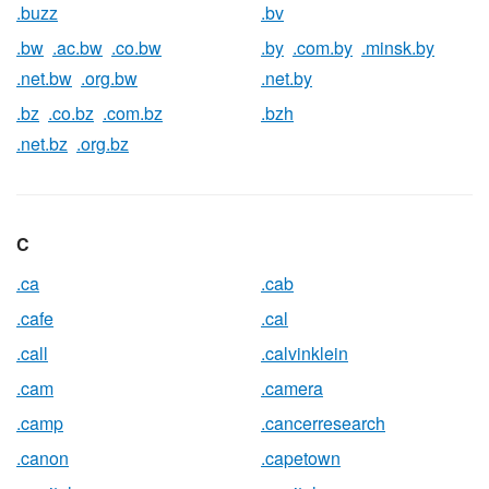
.buzz
.bv
.bw
.ac.bw
.co.bw
.by
.com.by
.minsk.by
.net.bw
.org.bw
.net.by
.bz
.co.bz
.com.bz
.bzh
.net.bz
.org.bz
C
.ca
.cab
.cafe
.cal
.call
.calvinklein
.cam
.camera
.camp
.cancerresearch
.canon
.capetown