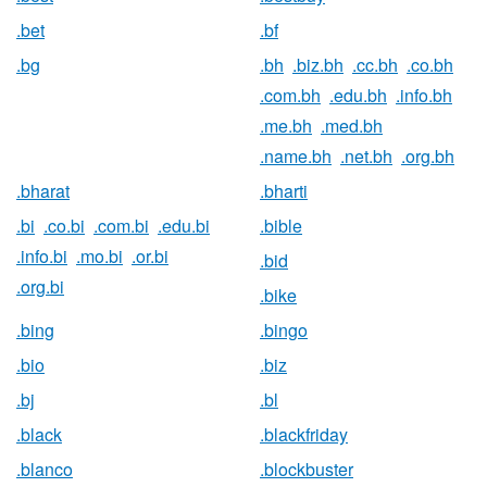
.bet
.bf
.bg
.bh
.biz.bh
.cc.bh
.co.bh
.com.bh
.edu.bh
.info.bh
.me.bh
.med.bh
.name.bh
.net.bh
.org.bh
.bharat
.bharti
.bi
.co.bi
.com.bi
.edu.bi
.bible
.info.bi
.mo.bi
.or.bi
.bid
.org.bi
.bike
.bing
.bingo
.bio
.biz
.bj
.bl
.black
.blackfriday
.blanco
.blockbuster