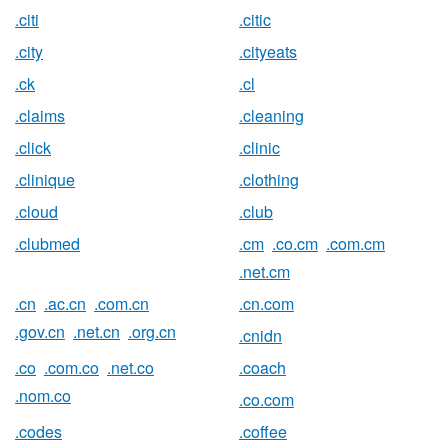
.citi
.citic
.city
.cityeats
.ck
.cl
.claims
.cleaning
.click
.clinic
.clinique
.clothing
.cloud
.club
.clubmed
.cm
.co.cm
.com.cm
.net.cm
.cn
.ac.cn
.com.cn
.cn.com
.gov.cn
.net.cn
.org.cn
.cnidn
.co
.com.co
.net.co
.coach
.nom.co
.co.com
.codes
.coffee