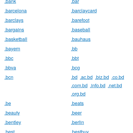
.bank
.bar
.barcelona
.barclaycard
.barclays
.barefoot
.bargains
.baseball
.basketball
.bauhaus
.bayern
.bb
.bbc
.bbt
.bbva
.bcg
.bcn
.bd
.ac.bd
.biz.bd
.co.bd
.com.bd
.info.bd
.net.bd
.org.bd
.be
.beats
.beauty
.beer
.bentley
.berlin
.best
.bestbuy