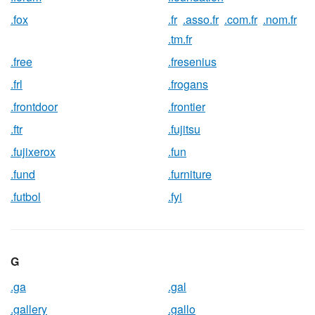
.fox
.fr
.asso.fr
.com.fr
.nom.fr
.tm.fr
.free
.fresenius
.frl
.frogans
.frontdoor
.frontier
.ftr
.fujitsu
.fujixerox
.fun
.fund
.furniture
.futbol
.fyi
G
.ga
.gal
.gallery
.gallo