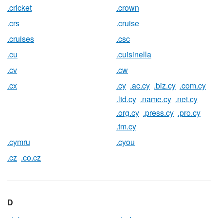
.cricket
.crown
.crs
.cruise
.cruises
.csc
.cu
.cuisinella
.cv
.cw
.cx
.cy
.ac.cy
.biz.cy
.com.cy
.ltd.cy
.name.cy
.net.cy
.org.cy
.press.cy
.pro.cy
.tm.cy
.cymru
.cyou
.cz
.co.cz
D