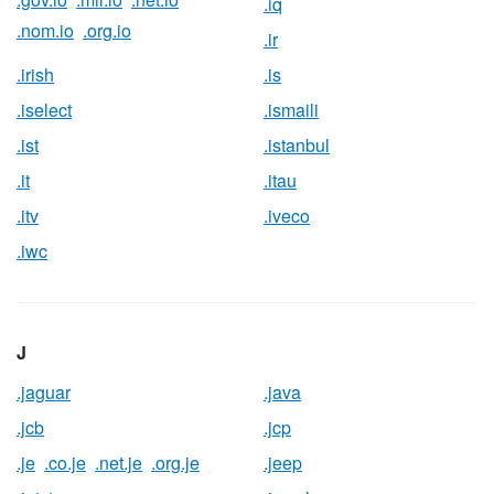
.iq
.nom.io
.org.io
.ir
.irish
.is
.iselect
.ismaili
.ist
.istanbul
.it
.itau
.itv
.iveco
.iwc
J
.jaguar
.java
.jcb
.jcp
.je
.co.je
.net.je
.org.je
.jeep