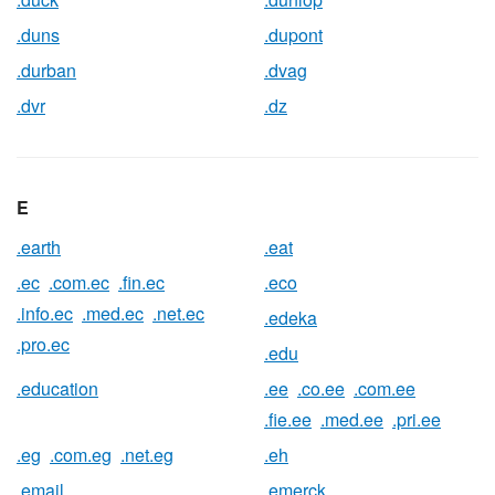
.duns
.dupont
.durban
.dvag
.dvr
.dz
E
.earth
.eat
.ec
.com.ec
.fin.ec
.eco
.info.ec
.med.ec
.net.ec
.edeka
.pro.ec
.edu
.education
.ee
.co.ee
.com.ee
.fie.ee
.med.ee
.pri.ee
.eg
.com.eg
.net.eg
.eh
.email
.emerck