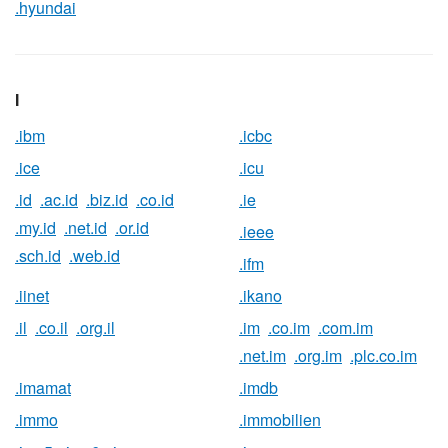
.hyundai
I
.ibm
.icbc
.ice
.icu
.id
.ac.id
.biz.id
.co.id
.ie
.my.id
.net.id
.or.id
.ieee
.sch.id
.web.id
.ifm
.iinet
.ikano
.il
.co.il
.org.il
.im
.co.im
.com.im
.net.im
.org.im
.plc.co.im
.imamat
.imdb
.immo
.immobilien