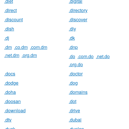
.diet
.digital
.direct
.directory
.discount
.discover
.dish
.diy
.dj
.dk
.dm
.co.dm
.com.dm
.dnp
.net.dm
.org.dm
.do
.com.do
.net.do
.org.do
.docs
.doctor
.dodge
.dog
.doha
.domains
.doosan
.dot
.download
.drive
.dtv
.dubai
.duck
.dunlop