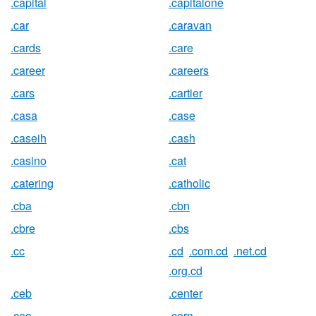
.capital
.capitalone
.car
.caravan
.cards
.care
.career
.careers
.cars
.cartier
.casa
.case
.caseih
.cash
.casino
.cat
.catering
.catholic
.cba
.cbn
.cbre
.cbs
.cc
.cd
.com.cd
.net.cd
.org.cd
.ceb
.center
.ceo
.cern