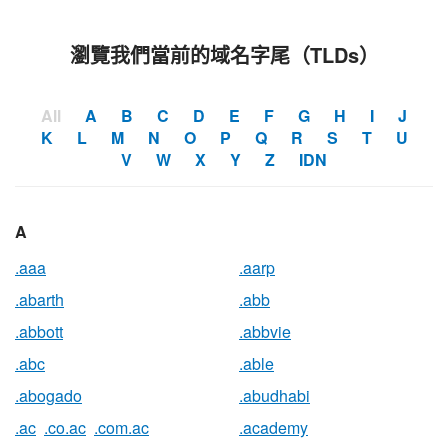
瀏覽我們當前的域名字尾（TLDs）
All
A
B
C
D
E
F
G
H
I
J
K
L
M
N
O
P
Q
R
S
T
U
V
W
X
Y
Z
IDN
A
.aaa
.aarp
.abarth
.abb
.abbott
.abbvie
.abc
.able
.abogado
.abudhabi
.ac
.co.ac
.com.ac
.academy