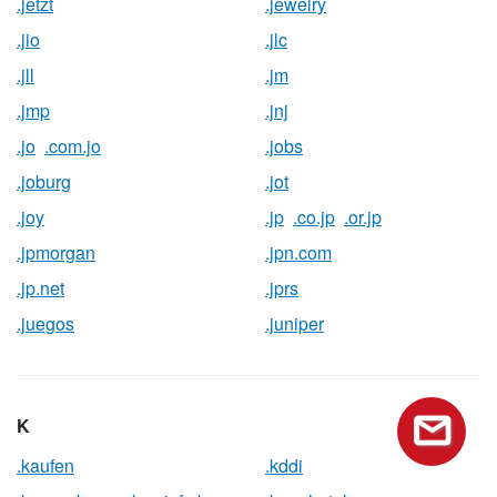
.jetzt
.jewelry
.jio
.jlc
.jll
.jm
.jmp
.jnj
.jo
.com.jo
.jobs
.joburg
.jot
.joy
.jp
.co.jp
.or.jp
.jpmorgan
.jpn.com
.jp.net
.jprs
.juegos
.juniper
K
.kaufen
.kddi