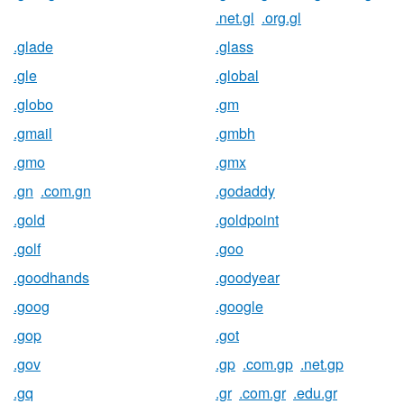
.net.gl
.org.gl
.glade
.glass
.gle
.global
.globo
.gm
.gmail
.gmbh
.gmo
.gmx
.gn
.com.gn
.godaddy
.gold
.goldpoint
.golf
.goo
.goodhands
.goodyear
.goog
.google
.gop
.got
.gov
.gp
.com.gp
.net.gp
.gq
.gr
.com.gr
.edu.gr