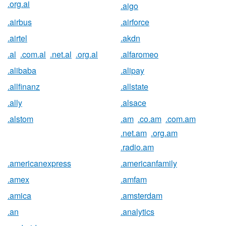
.org.ai
.aigo
.airbus
.airforce
.airtel
.akdn
.al
.com.al
.net.al
.org.al
.alfaromeo
.alibaba
.alipay
.allfinanz
.allstate
.ally
.alsace
.alstom
.am
.co.am
.com.am
.net.am
.org.am
.radio.am
.americanexpress
.americanfamily
.amex
.amfam
.amica
.amsterdam
.an
.analytics