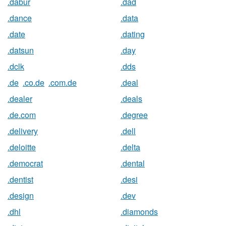
.dabur
.dad
.dance
.data
.date
.dating
.datsun
.day
.dclk
.dds
.de
.co.de
.com.de
.deal
.dealer
.deals
.de.com
.degree
.delivery
.dell
.deloitte
.delta
.democrat
.dental
.dentist
.desi
.design
.dev
.dhl
.diamonds