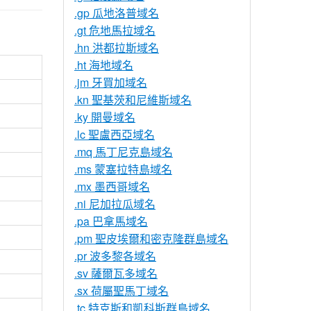
.gp 瓜地洛普域名
.gt 危地馬拉域名
.hn 洪都拉斯域名
.ht 海地域名
.jm 牙買加域名
.kn 聖基茨和尼維斯域名
.ky 開曼域名
.lc 聖盧西亞域名
.mq 馬丁尼克島域名
.ms 蒙塞拉特島域名
.mx 墨西哥域名
.ni 尼加拉瓜域名
.pa 巴拿馬域名
.pm 聖皮埃爾和密克隆群島域名
.pr 波多黎各域名
.sv 薩爾瓦多域名
.sx 荷屬聖馬丁域名
.tc 特克斯和凱科斯群島域名