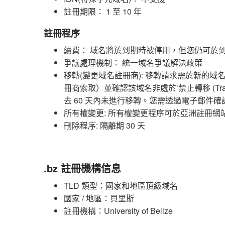
註冊期限： 1 至 10 年
註冊程序
續費： 域名將於到期時被停用，但您仍可於到期
爭議處理機制： 統一域名爭議解決政策
移轉(變更域名註冊商): 移轉請求需於新的
冊商索取）並確認該域名非處於‘禁止轉移 (Trans
去 60 天內未進行移轉。您需透過電子郵件
所有權變更: 所有權變更程序可於亞洲註冊網
刪除程序: 隔離期 30 天
.bz 註冊機構信息
TLD 類型：國家和地區頂級域名
國家 / 地區：貝里斯
註冊機構：University of Belize