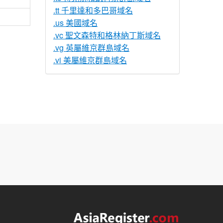
.tt 千里達和多巴哥域名
.us 美國域名
.vc 聖文森特和格林納丁斯域名
.vg 英屬維京群島域名
.vi 美屬維京群島域名