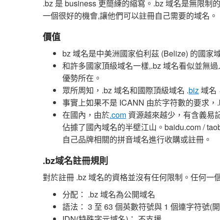
.bz 是 business 更簡練的縮寫。.bz 域
一個很好的機會,讓他們可以註冊自己需要的域名。
價值
bz 域名是中美洲國家伯利茲 (Belize) 的國家
和許多國家頂級域名一樣,.bz 域名看似並
優勢所在。
眾所周知，.bz 域名和國際頂級域名 .
biz
域名，
事實上如果不是 ICANN 由於字符數的要求，.
在國內，由於
.com
資源越來越少，有含義易
佔據了國內域名的半壁江山。baidu.com / tao
自己品牌相關的拼音域名進行收購或註冊。
.bz域名註冊規則
對於註冊 .bz 域名的資格並沒有任何限制。任何一個
分配： .bz 域名為公開域名
語法： 3 至 63 個英數符號與 1 個連字符
IDN(特殊字元域名)： 不支援