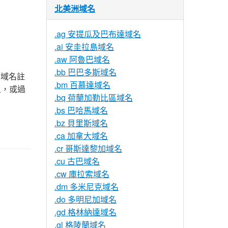
北美洲域名
.ag 安提瓜及巴布達域名
.ai 安圭拉島域名
.aw 阿魯巴域名
.bb 巴巴多斯域名
原域名註
.bm 百慕達域名
以上，或過
.bq 荷蘭加勒比區域名
.bs 巴哈馬域名
.bz 貝里斯域名
.ca 加拿大域名
.cr 哥斯達黎加域名
.cu 古巴域名
.cw 庫拉索域名
.dm 多米尼克域名
.do 多明尼加域名
.gd 格林納達域名
.gl 格陵蘭域名