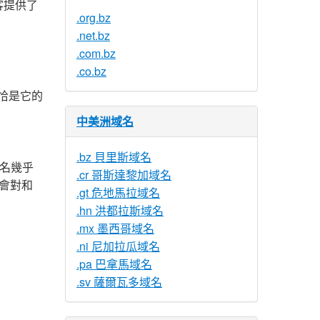
客提供了
.org.bz
.net.bz
.com.bz
.co.bz
恰是它的
中美洲域名
.bz 貝里斯域名
名幾乎
.cr 哥斯達黎加域名
，都會對和
.gt 危地馬拉域名
.hn 洪都拉斯域名
.mx 墨西哥域名
.ni 尼加拉瓜域名
.pa 巴拿馬域名
.sv 薩爾瓦多域名