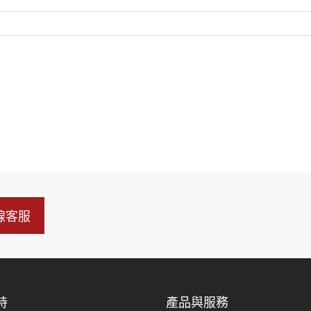
線客服
持
產品與服務