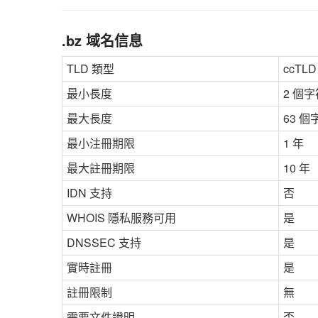
.bz 域名信息
TLD 類型
ccT
最小長度
2 個字
最大長度
63 個
最小注冊期限
1 年
最大註冊期限
10 年
IDN 支持
否
WHOIS 隱私服務可用
是
DNSSEC 支持
是
實時註冊
是
註冊限制
無
需要文件證明
否