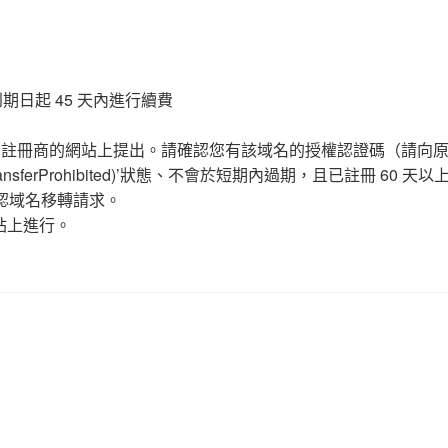
日起 45 天內進行續費
域名註冊商的網站上提出。請確認您有該域名的授權認證碼（請向
ferProhibited)’狀態、不會於短期內過期，且已註冊 60 天
確認域名移轉請求。
站上進行。