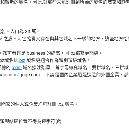
名是無限制的和較新的域名。因此,對那些未能註冊到所願的域名的商家和顧
域名。人口為 33 萬。
無過人之處。可它確實又存在與其它域名不一樣的地方，這些地方恰
都可看作是 business 的縮寫，且.bz縮寫更簡練。
bz域名比.
biz
域名更適合作為類別頂級域名。
記憶的
.com
域名搶注殆盡，首字母縮寫域名，雙拼域名、三拼域
bao.com / guge.com.....不論是國內企業還是進駐的外國企業
國家的個人或企業均可註冊 .bz 域名。
號(開頭與結尾位置不得為連字符號)