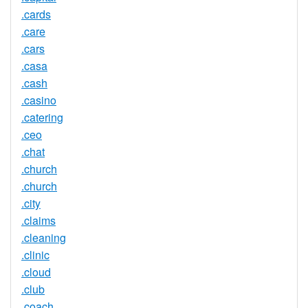
.cards
.care
.cars
.casa
.cash
.casino
.catering
.ceo
.chat
.church
.church
.city
.claims
.cleaning
.clinic
.cloud
.club
.coach