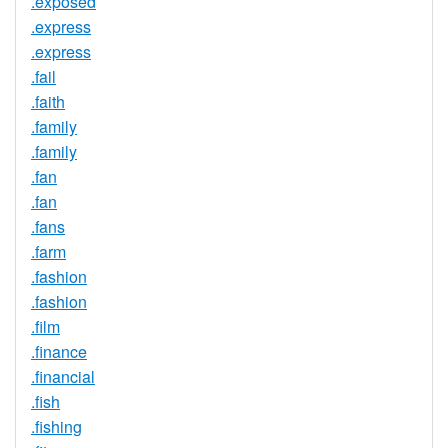
.exposed
.express
.express
.fail
.faith
.family
.family
.fan
.fan
.fans
.farm
.fashion
.fashion
.film
.finance
.financial
.fish
.fishing