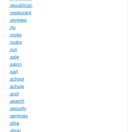
.republican
.restaurant
.reviews
.rip
.rocks
.rugby
.run
.sale
.salon
.sarl
.school
.schule
.scot
.search
.security
.services
.shia
.shop