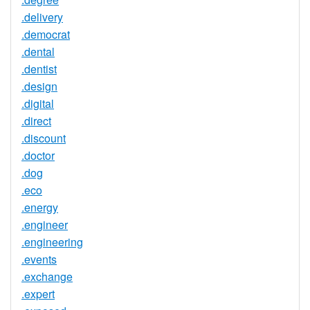
.delivery
.democrat
.dental
.dentist
.design
.digital
.direct
.discount
.doctor
.dog
.eco
.energy
.engineer
.engineering
.events
.exchange
.expert