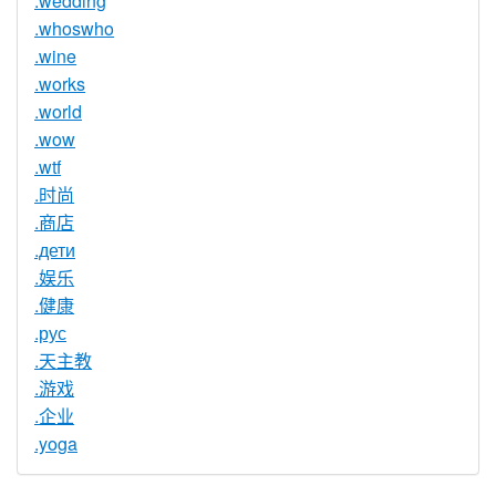
.wedding
.whoswho
.wine
.works
.world
.wow
.wtf
.时尚
.商店
.дети
.娱乐
.健康
.рус
.天主教
.游戏
.企业
.yoga