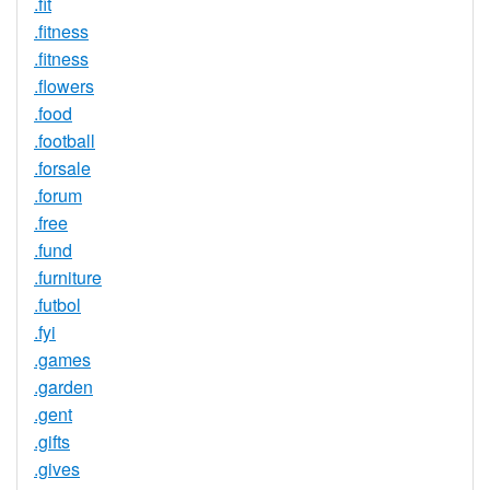
.fit
.fitness
.fitness
.flowers
.food
.football
.forsale
.forum
.free
.fund
.furniture
.futbol
.fyi
.games
.garden
.gent
.gifts
.gives