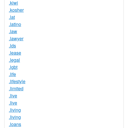
.kiwi
.kosher
.lat
.latino
.law
.lawyer
.lds
.lease
.legal
.lgbt
.life
.lifestyle
.limited
.live
.live
.living
.living
.loans