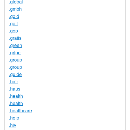
.global
.gmbh
.gold
.golf
.gop
.gratis
.green
.gripe
.group
.group
.guide
.hair
.haus
.health
.health
.healthcare
.help
.hiv