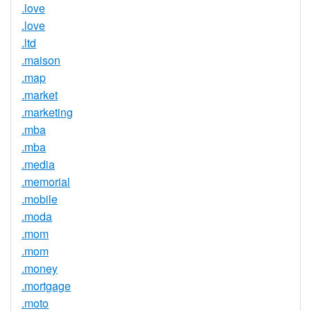
.love
.love
.ltd
.maison
.map
.market
.marketing
.mba
.mba
.media
.memorial
.mobile
.moda
.mom
.mom
.money
.mortgage
.moto