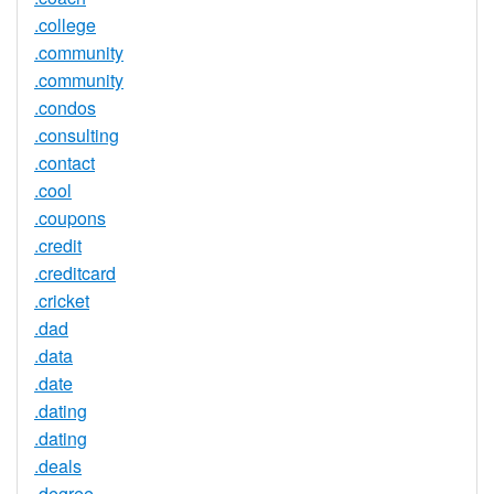
.college
.community
.community
.condos
.consulting
.contact
.cool
.coupons
.credit
.creditcard
.cricket
.dad
.data
.date
.dating
.dating
.deals
.degree