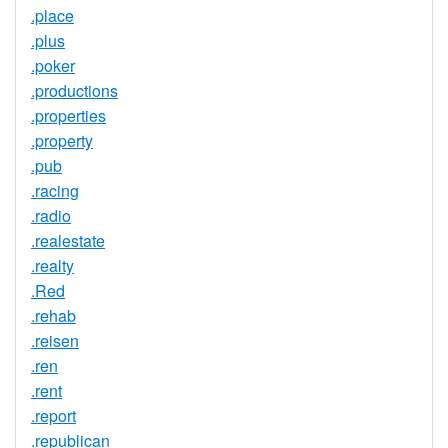
.place
.plus
.poker
.productions
.properties
.property
.pub
.racing
.radio
.realestate
.realty
.Red
.rehab
.reisen
.ren
.rent
.report
.republican