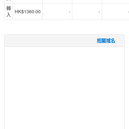
轉
HK$1360.00
-
-
入
.diet 域名
相關域名
在任何時候，僅在美國，三分之一的女性和
五分之一的男性正在節食。關於飲食，營養
和健康體重的信息在網絡上廣泛存在，使用
户很難找到相關和可信的節食信息。 .DIET
域名通過提供節食建議和信息的集中中心提
供解決方案。.DIET 域名是一個可識別的頂
級域名，標誌着互聯網用户的針對性，並更
好地連接那些尋求營養指導的網站，論壇，
博客和在線視頻渠道。