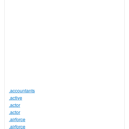
WHOIS 隱私
是
服務可用
DNSSEC 支
否
持
實時註冊
是
註冊限制
無
需要文件證
否
明
提供信託代
否
理服務
.accountants
.active
.actor
.actor
.airforce
.airforce