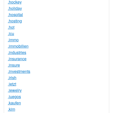
.hockey
.holiday
.hospital
.hosting
.hot
.icu
.immo
.immobilien
.industries
.insurance
.insure
.investments
.irish
.jetzt
.jewelry
.juegos
.kaufen
.kim