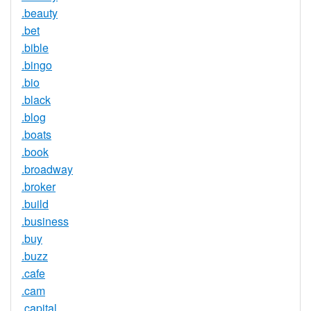
.beauty
.bet
.bible
.bingo
.bio
.black
.blog
.boats
.book
.broadway
.broker
.build
.business
.buy
.buzz
.cafe
.cam
.capital