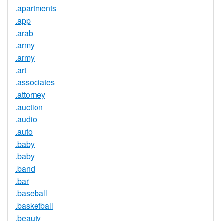
.apartments
.app
.arab
.army
.army
.art
.associates
.attorney
.auction
.audio
.auto
.baby
.baby
.band
.bar
.baseball
.basketball
.beauty