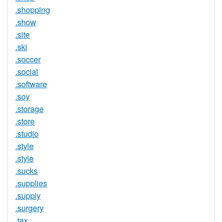
.shopping
.show
.site
.ski
.soccer
.social
.software
.soy
.storage
.store
.studio
.style
.style
.sucks
.supplies
.supply
.surgery
.tax