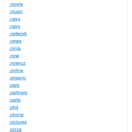
.movie
.music
.navy
.navy
.network
.news
.ninja
.now
.nowruz
.online
.organic
.pars
.partners
.parts
.phd
.phone
.pictures
.pizza