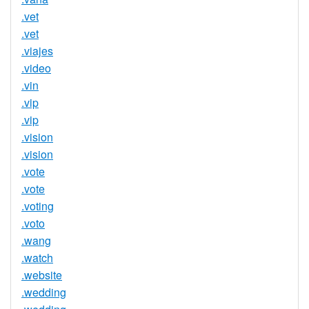
.vet
.vet
.viajes
.video
.vin
.vip
.vip
.vision
.vision
.vote
.vote
.voting
.voto
.wang
.watch
.website
.wedding