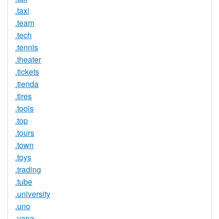
.taxi
.team
.tech
.tennis
.theater
.tickets
.tienda
.tires
.tools
.top
.tours
.town
.toys
.trading
.tube
.university
.uno
.vana