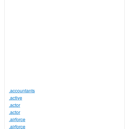
WHOIS 隱私
是
服務可用
DNSSEC 支
否
持
實時註冊
是
註冊限制
無
需要文件證
否
明
提供信託代
否
理服務
.accountants
.active
.actor
.actor
.airforce
.airforce