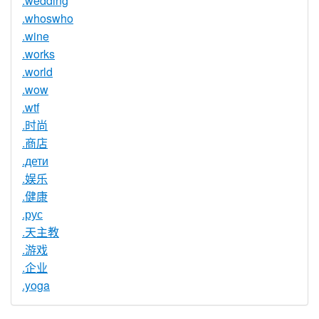
.wedding
.whoswho
.wine
.works
.world
.wow
.wtf
.时尚
.商店
.дети
.娱乐
.健康
.рус
.天主教
.游戏
.企业
.yoga