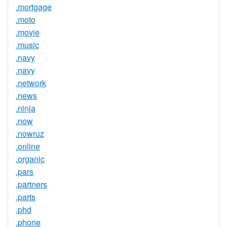
.mortgage
.moto
.movie
.music
.navy
.navy
.network
.news
.ninja
.now
.nowruz
.online
.organic
.pars
.partners
.parts
.phd
.phone