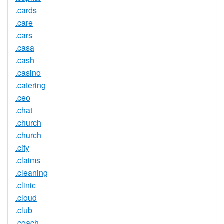
.cards
.care
.cars
.casa
.cash
.casino
.catering
.ceo
.chat
.church
.church
.city
.claims
.cleaning
.clinic
.cloud
.club
.coach