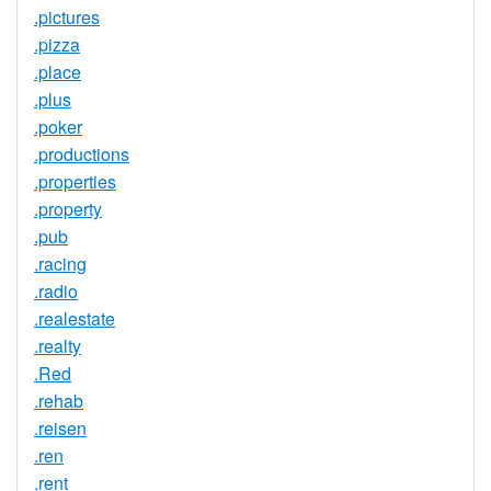
.pictures
.pizza
.place
.plus
.poker
.productions
.properties
.property
.pub
.racing
.radio
.realestate
.realty
.Red
.rehab
.reisen
.ren
.rent