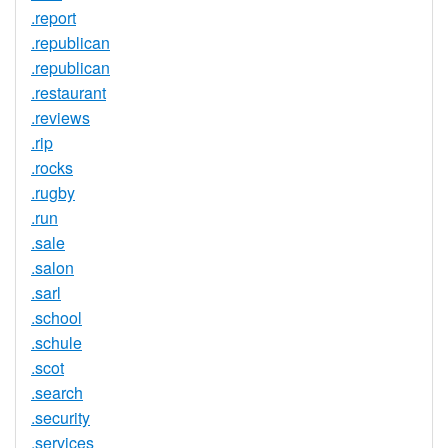
.report
.republican
.republican
.restaurant
.reviews
.rip
.rocks
.rugby
.run
.sale
.salon
.sarl
.school
.schule
.scot
.search
.security
.services