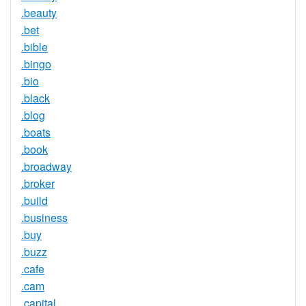
.beauty
.bet
.bible
.bingo
.bio
.black
.blog
.boats
.book
.broadway
.broker
.build
.business
.buy
.buzz
.cafe
.cam
.capital