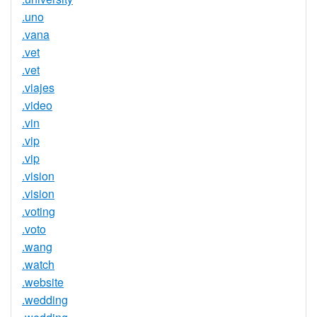
.uno
.vana
.vet
.vet
.viajes
.video
.vin
.vip
.vip
.vision
.vision
.voting
.voto
.wang
.watch
.website
.wedding