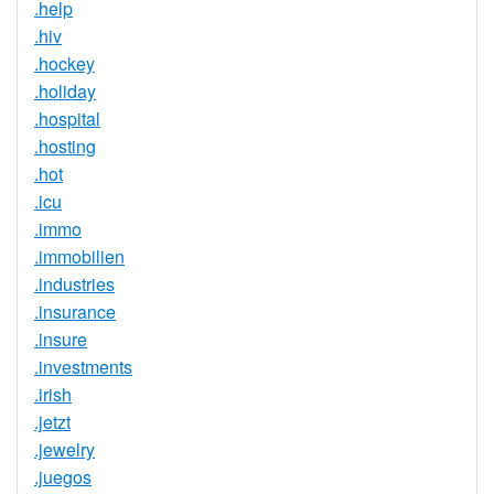
.help
.hiv
.hockey
.holiday
.hospital
.hosting
.hot
.icu
.immo
.immobilien
.industries
.insurance
.insure
.investments
.irish
.jetzt
.jewelry
.juegos