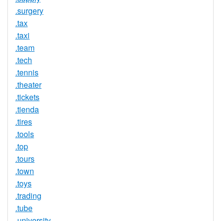
.surgery
.tax
.taxi
.team
.tech
.tennis
.theater
.tickets
.tienda
.tires
.tools
.top
.tours
.town
.toys
.trading
.tube
.university