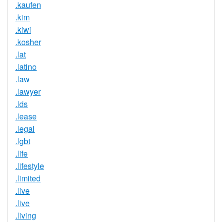
.kaufen
.kim
.kiwi
.kosher
.lat
.latino
.law
.lawyer
.lds
.lease
.legal
.lgbt
.life
.lifestyle
.limited
.live
.live
.living