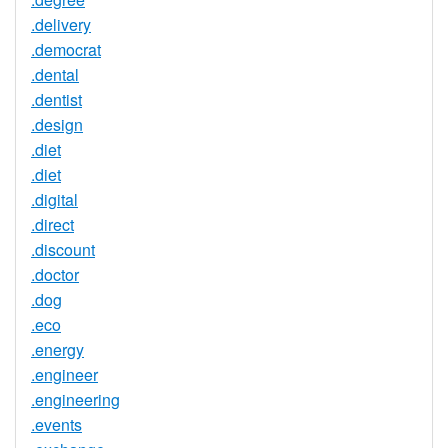
.delivery
.democrat
.dental
.dentist
.design
.diet
.diet
.digital
.direct
.discount
.doctor
.dog
.eco
.energy
.engineer
.engineering
.events