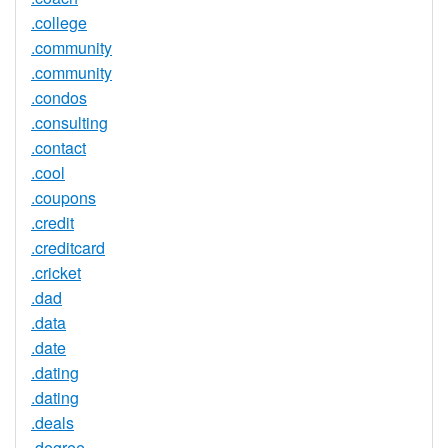
.college
.community
.community
.condos
.consulting
.contact
.cool
.coupons
.credit
.creditcard
.cricket
.dad
.data
.date
.dating
.dating
.deals
.degree