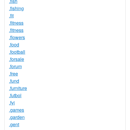
.fish
.fishing
.fit
.fitness
.fitness
.flowers
.food
.football
.forsale
.forum
.free
.fund
.furniture
.futbol
.fyi
.games
.garden
.gent