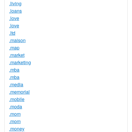
.living
.loans
.love
.love
.ltd
.maison
.map
.market
.marketing
.mba
.mba
.media
.memorial
.mobile
.moda
.mom
.mom
.money