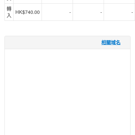
轉
HK$740.00
-
-
-
入
.vote 域名
相關域名
投票不僅僅是選舉政府官員或決定哪些法律
生效的手段。 企業，娛樂場所，雜誌和其
他團體使用民意調查，投票和調查來吸引他
們的客户羣，建立趨勢和模式，並衡量他們
的市場。 .VOTE 提供了一個可識別的頂級
域名（TLD），通過提供一個特定於投票目
的的域名空間，使選民和民意測驗者能夠進
行投票。 .VOTE 可以由任何實體註冊用於
任何目的，使其功能和訪問。