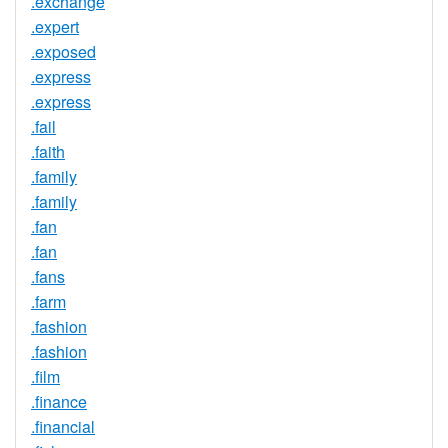
.exchange
.expert
.exposed
.express
.express
.fail
.faith
.family
.family
.fan
.fan
.fans
.farm
.fashion
.fashion
.film
.finance
.financial