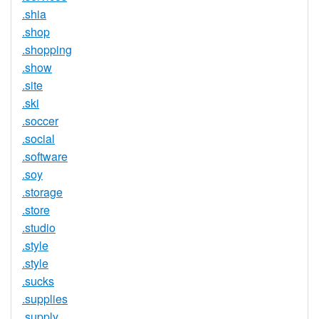
.shia
.shop
.shopping
.show
.site
.ski
.soccer
.social
.software
.soy
.storage
.store
.studio
.style
.style
.sucks
.supplies
.supply