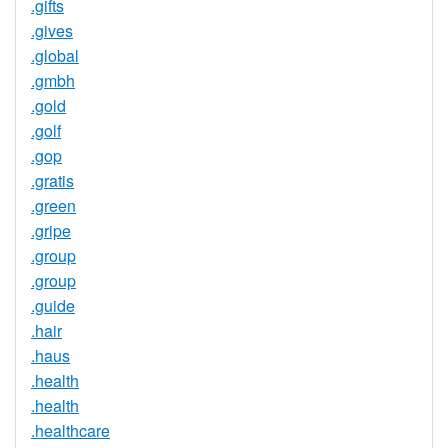
.gifts
.gives
.global
.gmbh
.gold
.golf
.gop
.gratis
.green
.gripe
.group
.group
.guide
.hair
.haus
.health
.health
.healthcare