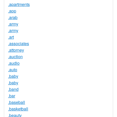
.apartments
.app
.arab
.army
.army
.art
.associates
.attorney
.auction
.audio
.auto
.baby
.baby
.band
.bar
.baseball
.basketball
.beauty