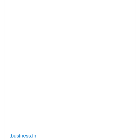
最大註冊期
10 年
限
IDN 支持
否
WHOIS 隱私
是
服務可用
DNSSEC 支
是
持
實時註冊
是
註冊限制
無
需要文件證
否
明
提供信託代
否
理服務
.business.in