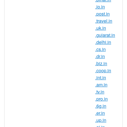
URL 來推廣新產品，.firm.in 域名無疑都是
.io.in
理想之選。
.post.in
和千百萬活躍的印度互聯網用户緊密相連，
.travel.in
未來幾年還將有數以百萬計的新用户，做好
.uk.in
準備吧！
.gujarat.in
藉助印度專屬域名，躋身國際市場。非常適
.delhi.in
合創建有針對性的網站或區域認同。
.cs.in
.dr.in
利用您熱門
.COM
域名打造的知名度，保護
.biz.in
您的品牌，防範競爭者。
.coop.in
創建一個博客或播客展示最熱門的趨勢，融
.int.in
入關於音樂、電影、時尚等等所有“人羣”不
.am.in
停談論的熱門話題。
.tv.in
.pro.in
.firm.in 域名註冊規則
.6g.in
.firm.in 域名在那些印度的企業和個人
.er.in
和那些希望和印度合作的企業中很受
.up.in
歡迎。