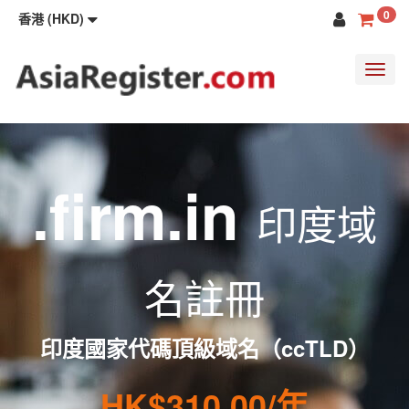
0
香港 (HKD)
Toggl
navig
.firm.in
印度域
名註冊
印度國家代碼頂級域名（ccTLD）
HK$310.00/年