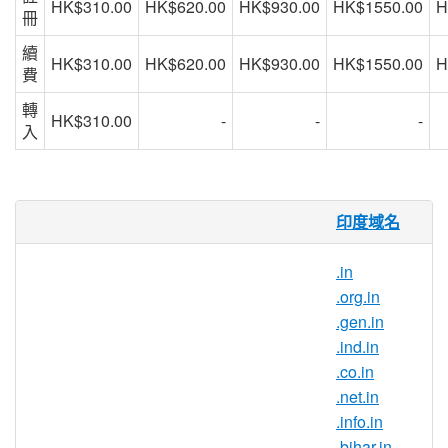
HK$310.00
HK$620.00
HK$930.00
HK$1550.00
H
冊
續
HK$310.00
HK$620.00
HK$930.00
HK$1550.00
H
費
轉
HK$310.00
-
-
-
入
firm.in 域名
印度域名
.firm.in 域名是 India（印度）的國家域
.in
名。.firm.in 域名在那些印度的企業和個人
.org.in
和那些希望和印度合作的企業中很受歡迎。
.gen.in
擴展您的全球聯繫。
.ind.in
.co.in
如果您希望自己的網站、博客或商店與眾不
.net.in
同，請趕快註冊 .firm.in 。無論您是要向印
.info.in
度客户營銷產品，還是需要一個有趣的
.bihar.in