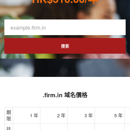
搜索
.firm.in 域名價格
期
1 年
2 年
3 年
5 年
限
註