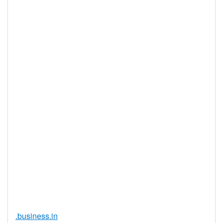
最大註冊期
10 年
限
IDN 支持
否
WHOIS 隱私
是
服務可用
DNSSEC 支
是
持
實時註冊
是
註冊限制
無
需要文件證
否
明
提供信託代
否
理服務
.business.in