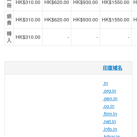
HK$310.00
HK$620.00
HK$930.00
HK$1550.00
H
冊
續
HK$310.00
HK$620.00
HK$930.00
HK$1550.00
H
費
轉
HK$310.00
-
-
-
入
ind.in 域名
印度域名
.ind.in 域名是 India（印度）的國家域
.in
名。.ind.in 域名在那些印度的企業和個人和
.org.in
那些希望和印度合作的企業中很受歡迎。
.gen.in
擴展您的全球聯繫。
.co.in
.firm.in
如果您希望自己的網站、博客或商店與眾不
.net.in
同，請趕快註冊 .ind.in 。無論您是要向印
.info.in
度客户營銷產品，還是需要一個有趣的
.bihar.in