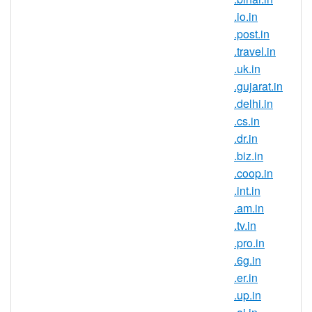
URL 來推廣新產品，.ind.in 域名無疑都是
.io.in
理想之選。
.post.in
和千百萬活躍的印度互聯網用户緊密相連，
.travel.in
未來幾年還將有數以百萬計的新用户，做好
.uk.in
準備吧！
.gujarat.in
藉助印度專屬域名，躋身國際市場。非常適
.delhi.in
合創建有針對性的網站或區域認同。
.cs.in
.dr.in
利用您熱門
.COM
域名打造的知名度，保護
.biz.in
您的品牌，防範競爭者。
.coop.in
創建一個博客或播客展示最熱門的趨勢，融
.int.in
入關於音樂、電影、時尚等等所有“人羣”不
.am.in
停談論的熱門話題。
.tv.in
.pro.in
.ind.in 域名註冊規則
.6g.in
.ind.in 域名在那些印度的企業和個人
.er.in
和那些希望和印度合作的企業中很受
.up.in
歡迎。