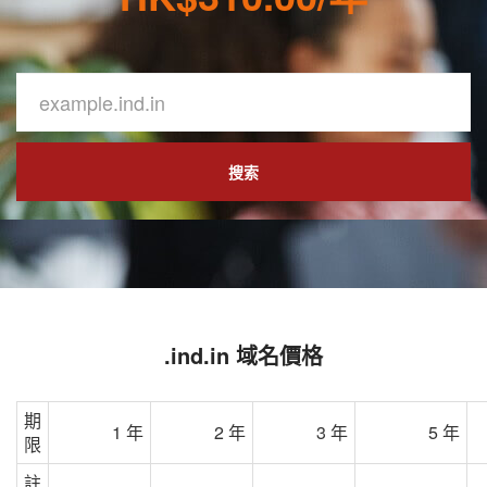
搜索
.ind.in 域名價格
期
1 年
2 年
3 年
5 年
限
註