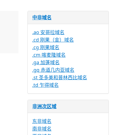
中非域名
.ao 安哥拉域名
.cd 刚果（金）域名
.cg 刚果域名
.cm 喀麦隆域名
.ga 加蓬域名
.gq 赤道几内亚域名
.st 圣多美和普林西比域名
.td 乍得域名
非洲次区域
东非域名
南非域名