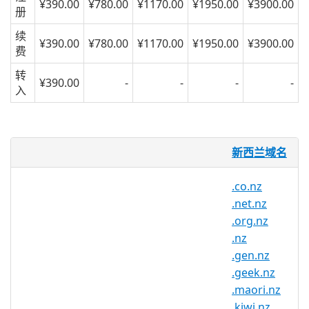
¥390.00
¥780.00
¥1170.00
¥1950.00
¥3900.00
册
续
¥390.00
¥780.00
¥1170.00
¥1950.00
¥3900.00
费
转
¥390.00
-
-
-
-
入
.ac.nz 域名
新西兰域名
.nz为新西兰国家和地区顶级域（ccTLD）
.co.nz
的域名。
.net.nz
新西兰域名注册包括：
.co.nz
/
.net.nz
/
.org.nz
.org.nz
/
.ac.nz
/
.gen.nz
/
.kiwi.nz
/
.nz
.maori.nz
/
.geek.nz
/
.school.nz
域名
.gen.nz
新西兰（英语：New Zealand，毛利语：
.geek.nz
Aotearoa，音译：“奥特亚罗瓦”，即“长白
.maori.nz
云之乡”）是位于太平洋西南部的一个岛
.kiwi.nz