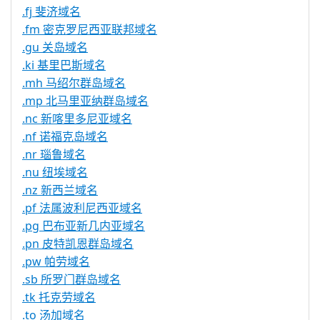
.fj 斐济域名
.fm 密克罗尼西亚联邦域名
.gu 关岛域名
.ki 基里巴斯域名
.mh 马绍尔群岛域名
.mp 北马里亚纳群岛域名
.nc 新喀里多尼亚域名
.nf 诺福克岛域名
.nr 瑙鲁域名
.nu 纽埃域名
.nz 新西兰域名
.pf 法属波利尼西亚域名
.pg 巴布亚新几内亚域名
.pn 皮特凯恩群岛域名
.pw 帕劳域名
.sb 所罗门群岛域名
.tk 托克劳域名
.to 汤加域名