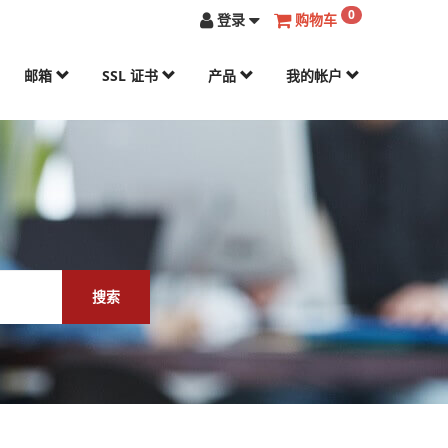
0
登录
购物车
邮箱
SSL 证书
产品
我的帐户
搜索