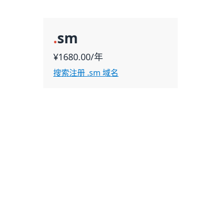
.
sm
¥1680.00/年
搜索注册 .sm 域名