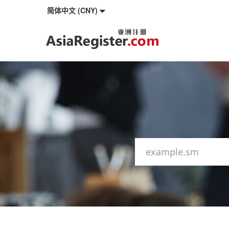
简体中文 (CNY)