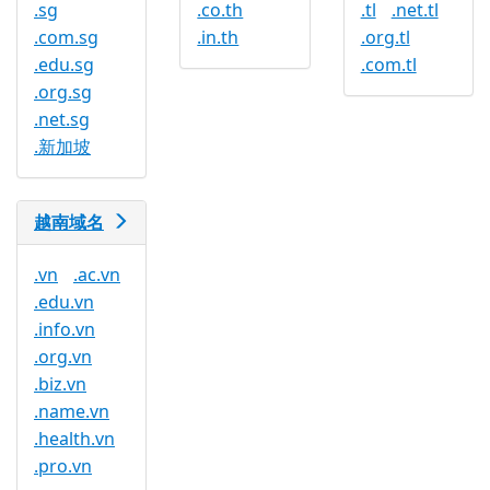
.sg
.co.th
.tl
.net.tl
.com.sg
.in.th
.org.tl
.edu.sg
.com.tl
.org.sg
.net.sg
.新加坡
越南域名
.vn
.ac.vn
.edu.vn
.info.vn
.org.vn
.biz.vn
.name.vn
.health.vn
.pro.vn