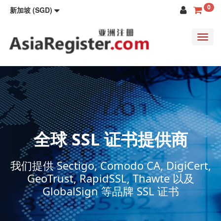
0
新加坡 (SGD)
Toggl
navig
全球 SSL 证书提供商
我们提供 Sectigo, Comodo CA, DigiCert,
GeoTrust, RapidSSL, Thawte 以及
GlobalSign 等品牌 SSL 证书