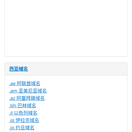
注册限制
无
需要文件证
否
明
提供信托代
否
理服务
西亚域名
.ae 阿联酋域名
.am 亚美尼亚域名
.az 阿塞拜疆域名
.bh 巴林域名
.il 以色列域名
.iq 伊拉克域名
.jo 约旦域名