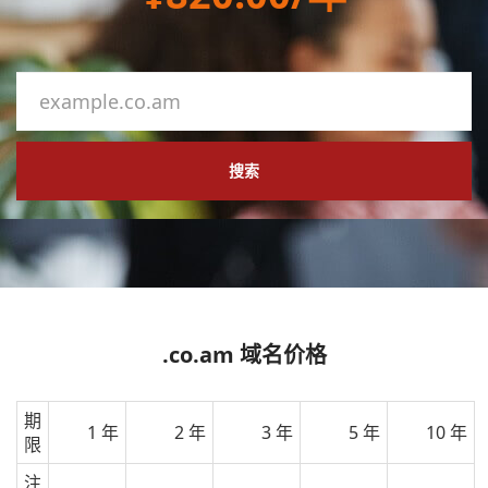
搜索
.co.am 域名价格
期
1 年
2 年
3 年
5 年
10 年
限
注