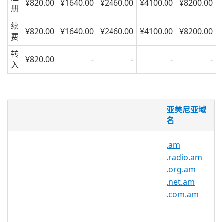
¥820.00
¥1640.00
¥2460.00
¥4100.00
¥8200.00
册
续
¥820.00
¥1640.00
¥2460.00
¥4100.00
¥8200.00
费
转
¥820.00
-
-
-
-
入
什么是 .co.am 域名？
亚美尼亚域
.co.am 域名自 1994 年以来一直是亚美尼亚
名
的官方 ccTLD。
.am
.co.am 域名是亚美尼亚的顶级国家域名
.radio.am
区，但您无需成为亚美尼亚实体即可注册您
.org.am
的 .am 域名。
.net.am
.co.am 域名注册是当地和国际组织在亚美
.com.am
尼亚展示业务的好机会。 它也可以用作 AM
收音机。