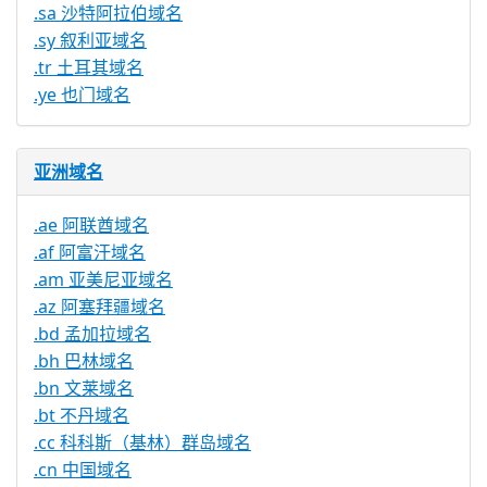
.sa 沙特阿拉伯域名
.sy 叙利亚域名
.tr 土耳其域名
.ye 也门域名
亚洲域名
.ae 阿联酋域名
.af 阿富汗域名
.am 亚美尼亚域名
.az 阿塞拜疆域名
.bd 孟加拉域名
.bh 巴林域名
.bn 文莱域名
.bt 不丹域名
.cc 科科斯（基林）群岛域名
.cn 中国域名