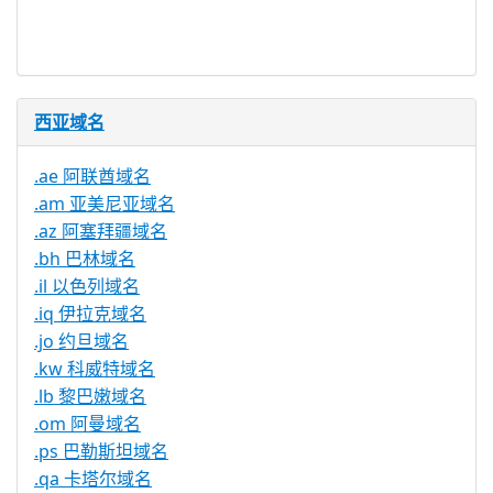
是
理服务
西亚域名
.ae 阿联酋域名
.am 亚美尼亚域名
.az 阿塞拜疆域名
.bh 巴林域名
.il 以色列域名
.iq 伊拉克域名
.jo 约旦域名
.kw 科威特域名
.lb 黎巴嫩域名
.om 阿曼域名
.ps 巴勒斯坦域名
.qa 卡塔尔域名