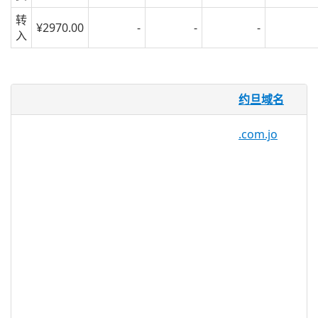
转
¥2970.00
-
-
-
入
什么是 .jo 域名？
约旦域名
.jo 域名是约旦的官方域名后缀或互联网国
家代码顶级域名 (ccTLD)。它于 1997 年推
.com.jo
出，旨在供隶属于该领土的实体使用。
为什么要注册 .jo 域名？
.jo 域名后缀让您的网站看起来更专
业、更可信。
通过注册 .jo 域名，您的公司可以提供
有关您的产品和服务的相关和本地化
信息。
将您的公司定位为在约旦本地经营的
企业。当客户看到您的网站正在使用