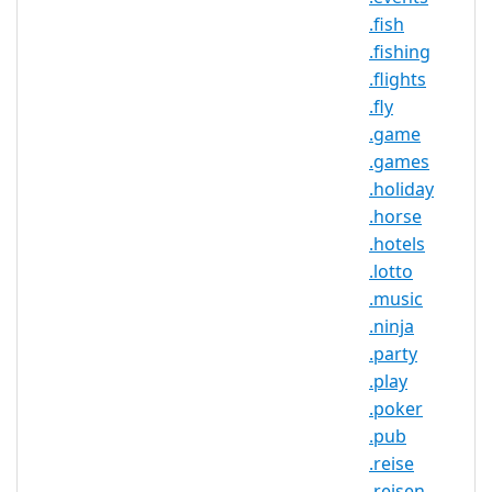
营销。
.fish
.fishing
.flights
.vacations 注册机构信息
.fly
.game
TLD 类型：新通用顶级域名
.games
注册机构：Donuts
.holiday
.horse
.hotels
.vacations 域名信息
.lotto
.music
TLD 类型
nTLD
.ninja
最小长度
2 个字符
.party
最大长度
63 个字符
.play
.poker
最小注册期
1 年
.pub
限
.reise
最大注册期
.reisen