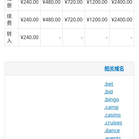
¥240.00
¥480.00
¥720.00
¥1200.00
¥2400.00
册
续
¥240.00
¥480.00
¥720.00
¥1200.00
¥2400.00
费
转
¥240.00
-
-
-
-
入
.vacations 域名
相关域名
需要逃走吗？ .VACATIONS 提供了一种在线
.bet
查找旅行服务，产品和建议的新方法。 一
.bid
个相对较新的传统，休假已经成为世界各地
.bingo
寻求探索，休息或与亲人相处的必要条件。
.camp
.VACATIONS 使得旅行社，旅游公司，城
.casino
市，航空公司，旅行博客等更多的人可以连
.cruises
接到数字网络，从而在推动度假者和他们所
.dance
需服务之间的更加紧密的联系的同时，促进
.events