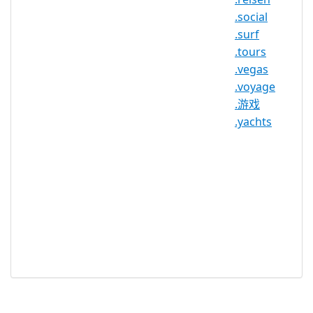
10 年
限
.social
IDN 支持
否
.surf
.tours
WHOIS 隐私
是
.vegas
服务可用
.voyage
DNSSEC 支
否
.游戏
持
.yachts
实时注册
是
注册限制
无
需要文件证
否
明
提供信托代
否
理服务