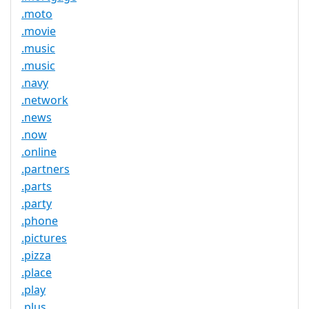
.moto
.movie
.music
.music
.navy
.network
.news
.now
.online
.partners
.parts
.party
.phone
.pictures
.pizza
.place
.play
.plus