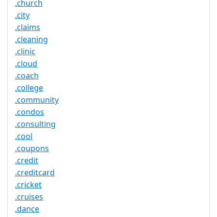
.church
.city
.claims
.cleaning
.clinic
.cloud
.coach
.college
.community
.condos
.consulting
.cool
.coupons
.credit
.creditcard
.cricket
.cruises
.dance