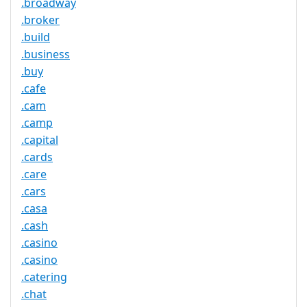
.broadway
.broker
.build
.business
.buy
.cafe
.cam
.camp
.capital
.cards
.care
.cars
.casa
.cash
.casino
.casino
.catering
.chat