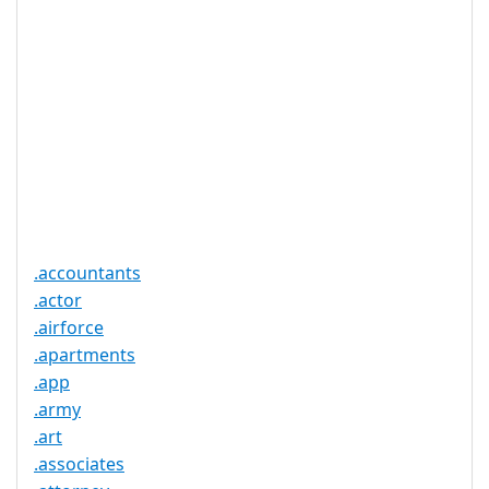
否
持
实时注册
是
注册限制
无
需要文件证
否
明
提供信托代
否
理服务
.accountants
.actor
.airforce
.apartments
.app
.army
.art
.associates