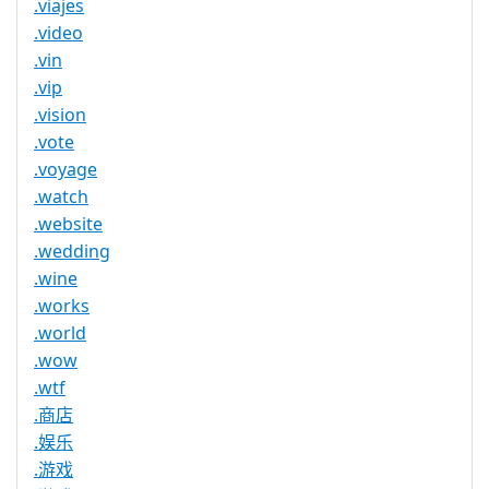
.viajes
.video
.vin
.vip
.vision
.vote
.voyage
.watch
.website
.wedding
.wine
.works
.world
.wow
.wtf
.商店
.娱乐
.游戏