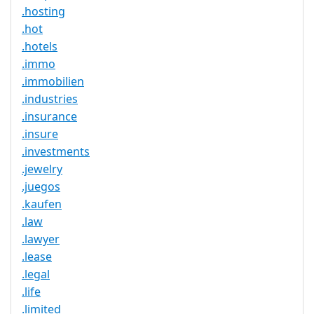
.hosting
.hot
.hotels
.immo
.immobilien
.industries
.insurance
.insure
.investments
.jewelry
.juegos
.kaufen
.law
.lawyer
.lease
.legal
.life
.limited