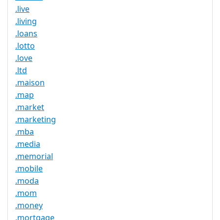
.live
.living
.loans
.lotto
.love
.ltd
.maison
.map
.market
.marketing
.mba
.media
.memorial
.mobile
.moda
.mom
.money
.mortgage