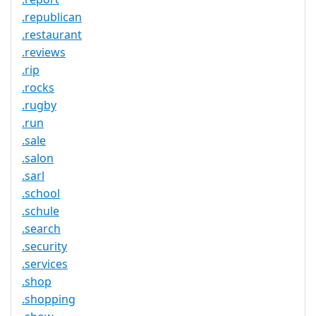
.republican
.restaurant
.reviews
.rip
.rocks
.rugby
.run
.sale
.salon
.sarl
.school
.schule
.search
.security
.services
.shop
.shopping