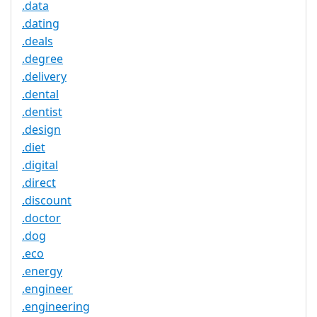
.data
.dating
.deals
.degree
.delivery
.dental
.dentist
.design
.diet
.digital
.direct
.discount
.doctor
.dog
.eco
.energy
.engineer
.engineering