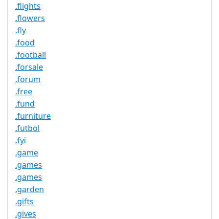
.flights
.flowers
.fly
.food
.football
.forsale
.forum
.free
.fund
.furniture
.futbol
.fyi
.game
.games
.games
.garden
.gifts
.gives