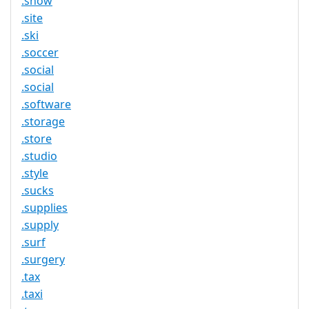
.show
.site
.ski
.soccer
.social
.social
.software
.storage
.store
.studio
.style
.sucks
.supplies
.supply
.surf
.surgery
.tax
.taxi