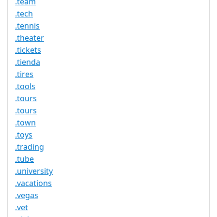
.team
.tech
.tennis
.theater
.tickets
.tienda
.tires
.tools
.tours
.tours
.town
.toys
.trading
.tube
.university
.vacations
.vegas
.vet