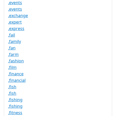
.events
.events
.exchange
.expert
.express
.fail
.family
.fan
.farm
.fashion
.film
.finance
.financial
.fish
.fish
.fishing
.fishing
.fitness