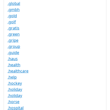
.global
.gmbh
.gold
.golf
.gratis
.green
.gripe
.group
.guide
.haus
.health
.healthcare
.help
.hockey
.holiday
.holiday
.horse
.hospital