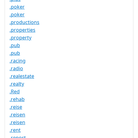
.poker
.poker
.productions
.properties
.property
.pub
.pub
.racing
.radio
.realestate
.realty
.Red
.rehab
.reise
.reisen
.reisen
.rent
.report