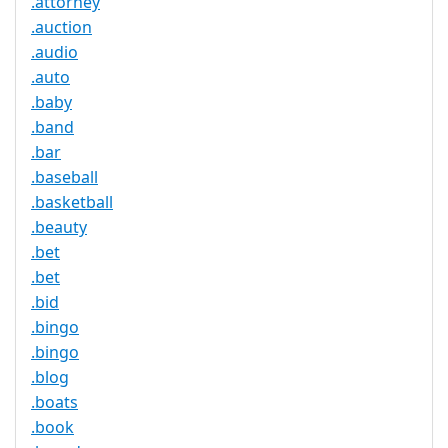
.attorney
.auction
.audio
.auto
.baby
.band
.bar
.baseball
.basketball
.beauty
.bet
.bet
.bid
.bingo
.bingo
.blog
.boats
.book