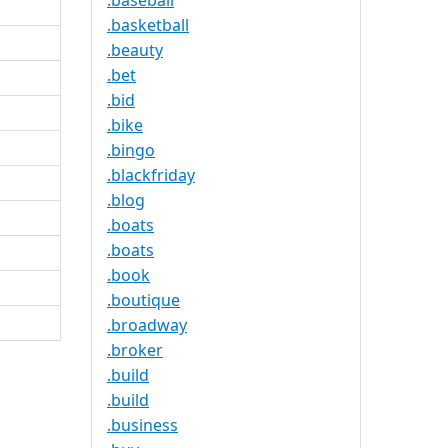
.baseball
.basketball
.beauty
.bet
.bid
.bike
.bingo
.blackfriday
.blog
.boats
.boats
.book
.boutique
.broadway
.broker
.build
.build
.business