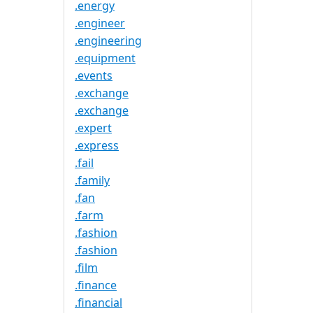
.energy
.engineer
.engineering
.equipment
.events
.exchange
.exchange
.expert
.express
.fail
.family
.fan
.farm
.fashion
.fashion
.film
.finance
.financial