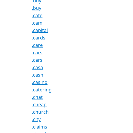
.buy
.buy
.cafe
.cam
.capital
.cards
.care
.cars
.cars
.casa
.cash
.casino
.catering
.chat
.cheap
.church
.city
.claims