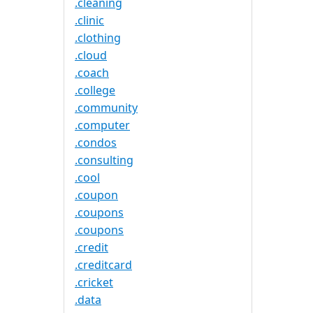
.cleaning
.clinic
.clothing
.cloud
.coach
.college
.community
.computer
.condos
.consulting
.cool
.coupon
.coupons
.coupons
.credit
.creditcard
.cricket
.data