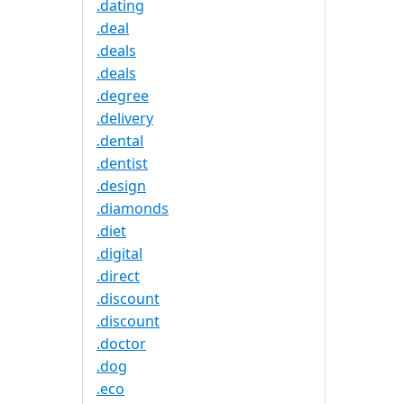
.dating
.deal
.deals
.deals
.degree
.delivery
.dental
.dentist
.design
.diamonds
.diet
.digital
.direct
.discount
.discount
.doctor
.dog
.eco