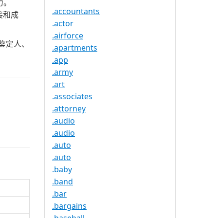
力。
.accountants
接和成
.actor
.airforce
、鉴定人、
.apartments
.app
.army
.art
.associates
.attorney
.audio
.audio
.auto
.auto
.baby
.band
.bar
.bargains