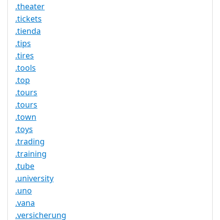
.theater
.tickets
.tienda
.tips
.tires
.tools
.top
.tours
.tours
.town
.toys
.trading
.training
.tube
.university
.uno
.vana
.versicherung