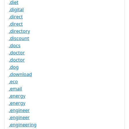
.diet
.digital
.direct
.direct
.directory
.discount
.docs
.doctor
.doctor
.dog
.download
.eco
.email
.energy
.energy
.engineer
.engineer
.engineering