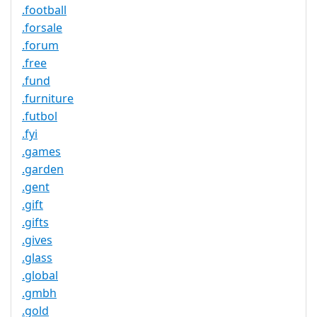
.football
.forsale
.forum
.free
.fund
.furniture
.futbol
.fyi
.games
.garden
.gent
.gift
.gifts
.gives
.glass
.global
.gmbh
.gold