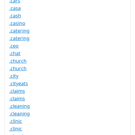
.cars
.casa
.cash
.casino
.catering
.catering
.ceo
.chat
.church
.church
.city
.cityeats
.claims
.claims
.cleaning
.cleaning
.clinic
.clinic