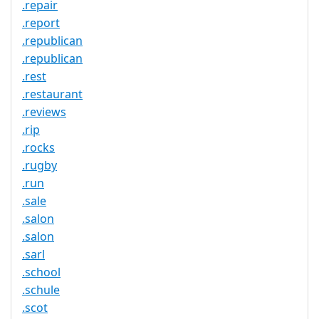
.repair
.report
.republican
.republican
.rest
.restaurant
.reviews
.rip
.rocks
.rugby
.run
.sale
.salon
.salon
.sarl
.school
.schule
.scot