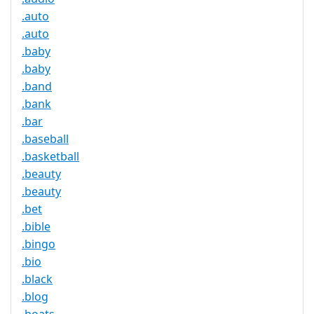
.auto
.auto
.baby
.baby
.band
.bank
.bar
.baseball
.basketball
.beauty
.beauty
.bet
.bible
.bingo
.bio
.black
.blog