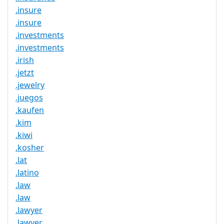
.insure
.insure
.investments
.investments
.irish
.jetzt
.jewelry
.juegos
.kaufen
.kim
.kiwi
.kosher
.lat
.latino
.law
.law
.lawyer
.lawyer