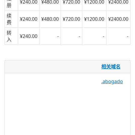
¥240.00
¥480.00
¥720.00
¥1200.00
¥2400.00
册
续
¥240.00
¥480.00
¥720.00
¥1200.00
¥2400.00
费
转
¥240.00
-
-
-
-
入
.fitness 域名
相关域名
.fitness “健身”是热门搜索引擎网站上最热
.abogado
门的搜索之一，用户可以探索如何塑造健身
中心，设计生活方式，购买健身视频
等。.FITNESS 域名使消费者更容易通过在
域名中建立相关和有针对性的关键字来查找
与健身有关的内容。此 TLD 适用于任何团
体，个人或组织，因此非常适合培训师，零
售商，支持团体，论坛和博客。