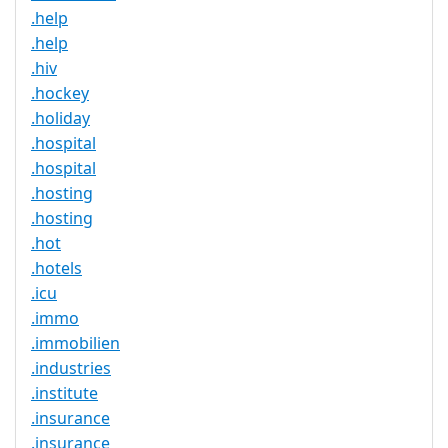
.help
.help
.hiv
.hockey
.holiday
.hospital
.hospital
.hosting
.hosting
.hot
.hotels
.icu
.immo
.immobilien
.industries
.institute
.insurance
.insurance