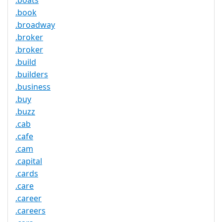
.boats
.book
.broadway
.broker
.broker
.build
.builders
.business
.buy
.buzz
.cab
.cafe
.cam
.capital
.cards
.care
.career
.careers