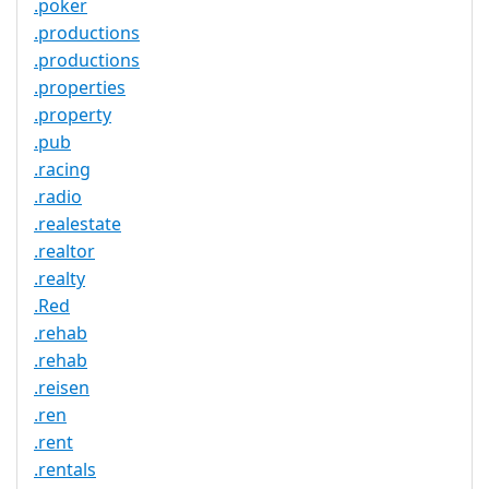
.poker
.productions
.productions
.properties
.property
.pub
.racing
.radio
.realestate
.realtor
.realty
.Red
.rehab
.rehab
.reisen
.ren
.rent
.rentals