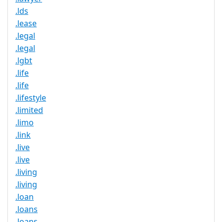
.lds
.lease
.legal
.legal
.lgbt
.life
.life
.lifestyle
.limited
.limo
.link
.live
.live
.living
.living
.loan
.loans
.loans