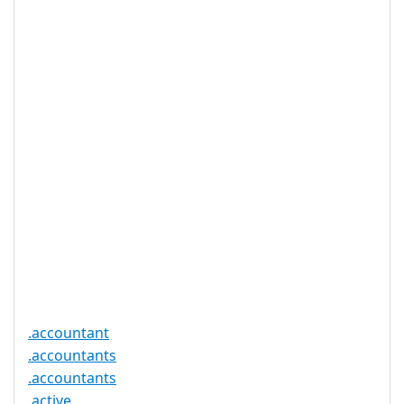
IDN 支持
否
WHOIS 隐私
是
服务可用
DNSSEC 支
否
持
实时注册
是
注册限制
无
需要文件证
否
明
提供信托代
否
理服务
.accountant
.accountants
.accountants
.active