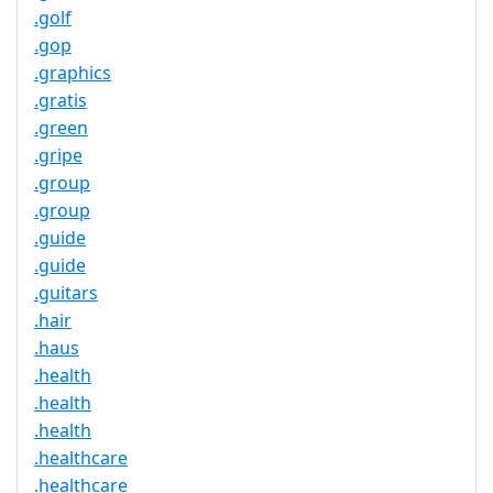
.golf
.gop
.graphics
.gratis
.green
.gripe
.group
.group
.guide
.guide
.guitars
.hair
.haus
.health
.health
.health
.healthcare
.healthcare