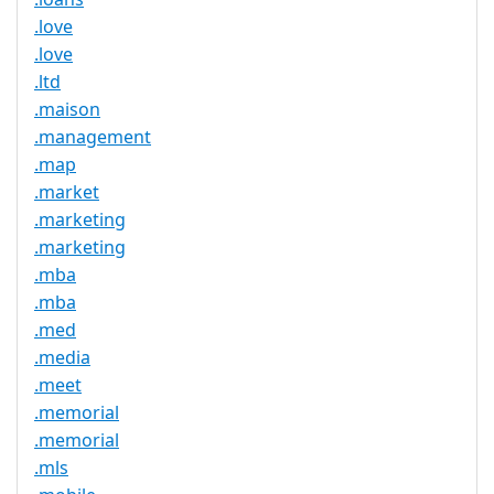
.love
.love
.ltd
.maison
.management
.map
.market
.marketing
.marketing
.mba
.mba
.med
.media
.meet
.memorial
.memorial
.mls