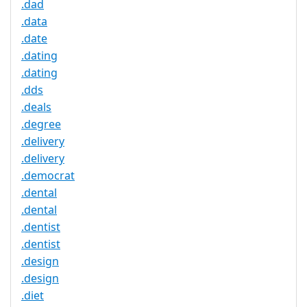
.dad
.data
.date
.dating
.dating
.dds
.deals
.degree
.delivery
.delivery
.democrat
.dental
.dental
.dentist
.dentist
.design
.design
.diet