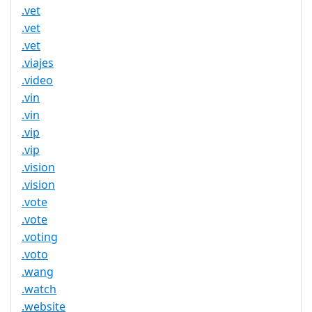
.vet
.vet
.vet
.viajes
.video
.vin
.vin
.vip
.vip
.vision
.vision
.vote
.vote
.voting
.voto
.wang
.watch
.website