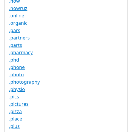
.now
.nowruz
.online
.organic
.pars
.partners
.parts
.pharmacy
.phd
.phone
.photo
.photography
.physio
.pics
.pictures
.pizza
.place
.plus