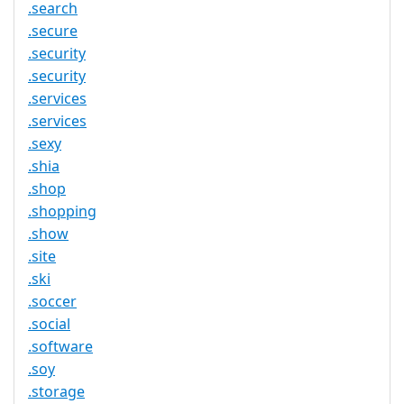
.search
.secure
.security
.security
.services
.services
.sexy
.shia
.shop
.shopping
.show
.site
.ski
.soccer
.social
.software
.soy
.storage