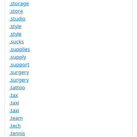
.storage
.store
.studio
.style
.style
.sucks
.supplies
.supply
.support
.surgery
.surgery
.tattoo
.tax
.taxi
.taxi
.team
.tech
.tennis