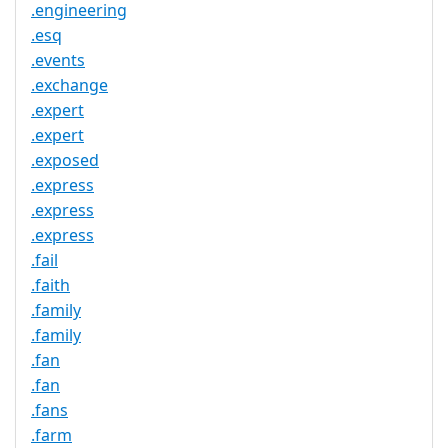
.engineering
.esq
.events
.exchange
.expert
.expert
.exposed
.express
.express
.express
.fail
.faith
.family
.family
.fan
.fan
.fans
.farm