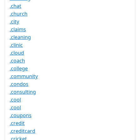
.chat
.church
.city
.claims
.cleaning
.clinic
.cloud
.coach
.college
.community
.condos
.consulting
.cool
.cool
.coupons
.credit
.creditcard
.cricket