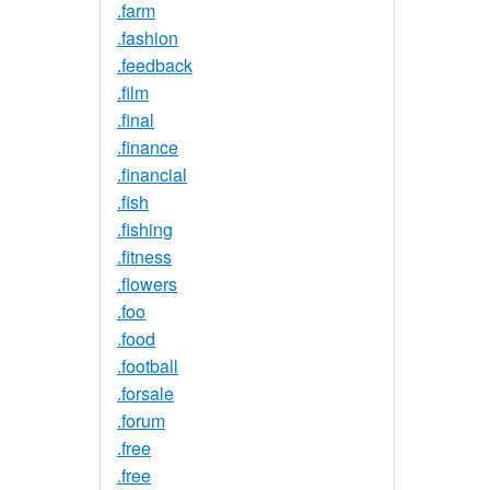
.farm
.fashion
.feedback
.film
.final
.finance
.financial
.fish
.fishing
.fitness
.flowers
.foo
.food
.football
.forsale
.forum
.free
.free