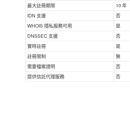
最大註冊期限
10 年
IDN 支援
否
WHOIS 隱私服務可用
是
DNSSEC 支援
否
實時註冊
是
註冊限制
無
需要檔案證明
否
提供信託代理服務
否