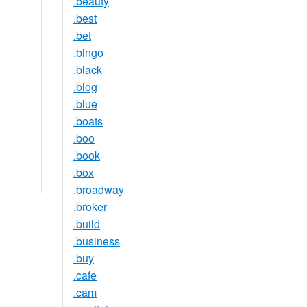
.beauty
.best
.bet
.bingo
.black
.blog
.blue
.boats
.boo
.book
.box
.broadway
.broker
.build
.business
.buy
.cafe
.cam