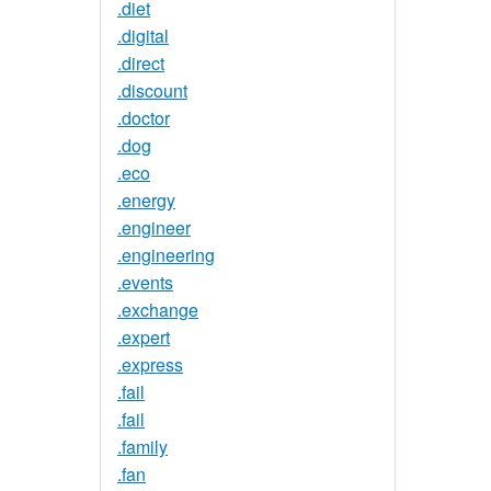
.diet
.digital
.direct
.discount
.doctor
.dog
.eco
.energy
.engineer
.engineering
.events
.exchange
.expert
.express
.fail
.fail
.family
.fan