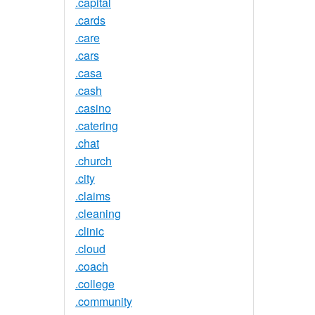
.capital
.cards
.care
.cars
.casa
.cash
.casino
.catering
.chat
.church
.city
.claims
.cleaning
.clinic
.cloud
.coach
.college
.community