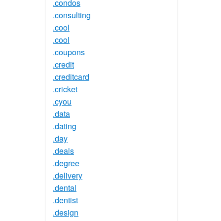
.condos
.consulting
.cool
.cool
.coupons
.credit
.creditcard
.cricket
.cyou
.data
.dating
.day
.deals
.degree
.delivery
.dental
.dentist
.design