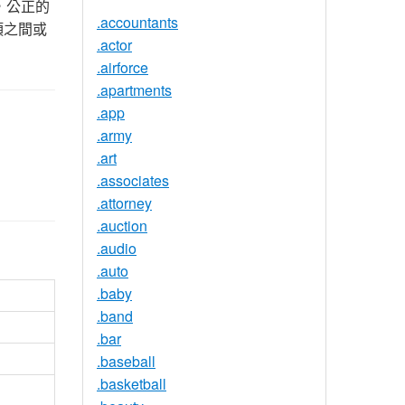
，公正的
.accountants
項之間或
.actor
.airforce
.apartments
.app
.army
.art
.associates
.attorney
.auction
.audio
.auto
.baby
.band
.bar
.baseball
.basketball