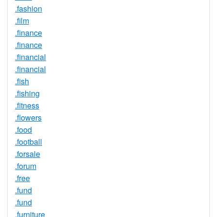
.fashion
.film
.finance
.finance
.financial
.financial
.fish
.fishing
.fitness
.flowers
.food
.football
.forsale
.forum
.free
.fund
.fund
.furniture