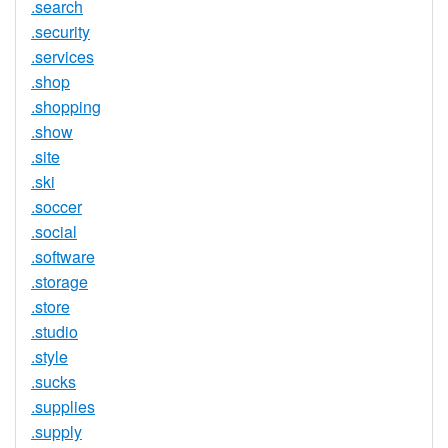
.search
.security
.services
.shop
.shopping
.show
.site
.ski
.soccer
.social
.software
.storage
.store
.studio
.style
.sucks
.supplies
.supply