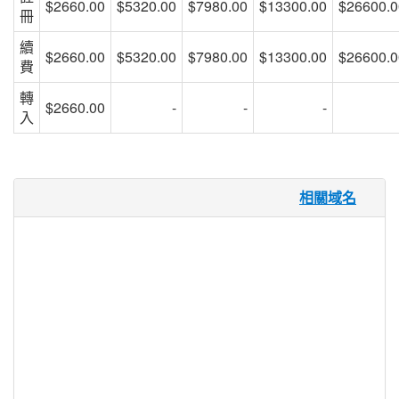
$2660.00
$5320.00
$7980.00
$13300.00
$26600.0
冊
續
$2660.00
$5320.00
$7980.00
$13300.00
$26600.0
費
轉
$2660.00
-
-
-
入
.capital 域名
相關域名
為了籌集資金，企業必須能夠有效地自我推
銷。.CAPITAL 域名擴充套件通過充當潛在
投資者的路標並建立支援投資社群的虛擬網
路來建立內建營銷。.CAPITAL 域名通過為
資本需求建立一個前往 TLD，促進獲得投
資機會所需的聯絡和溝通，適合初創公司，
經紀商，投資銀行家，貨幣雜誌和分析師。
對於投資基金、金融服務公司、抵押公司、