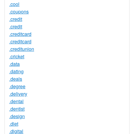
.cool
.coupons
.credit
.credit
.creditcard
.creditcard
.creditunion
.cricket
.data
.dating
.deals
.degree
.delivery
.dental
.dentist
.design
.diet
.digital