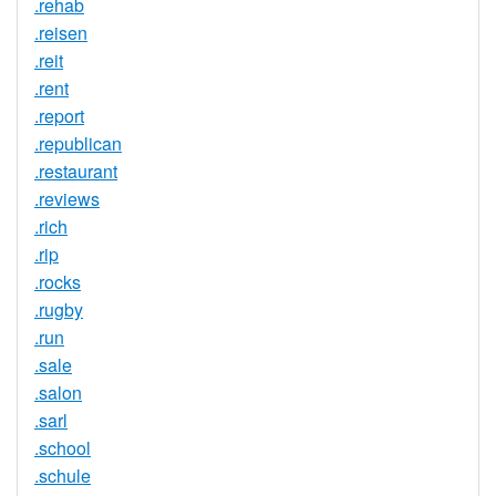
.rehab
.reisen
.reit
.rent
.report
.republican
.restaurant
.reviews
.rich
.rip
.rocks
.rugby
.run
.sale
.salon
.sarl
.school
.schule