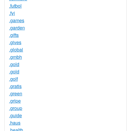
.futbol
.fyi
.games
.garden
.gifts
.gives
.global
.gmbh
.gold
.gold
.golf
.gratis
.green
.gripe
.group
.guide
.haus
.health