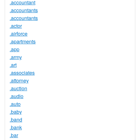
.accountant
.accountants
.accountants
.actor
.airforce
.apartments
.app
.army
.art
.associates
.attorney
.auction
.audio
.auto
.baby
.band
.bank
.bar