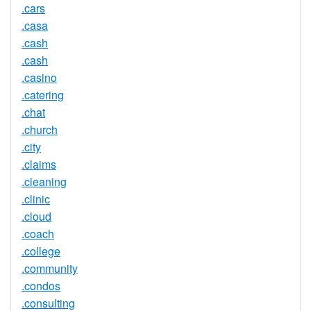
.cars
.casa
.cash
.cash
.casino
.catering
.chat
.church
.city
.claims
.cleaning
.clinic
.cloud
.coach
.college
.community
.condos
.consulting