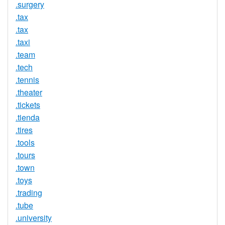
.surgery
.tax
.tax
.taxi
.team
.tech
.tennis
.theater
.tickets
.tienda
.tires
.tools
.tours
.town
.toys
.trading
.tube
.university