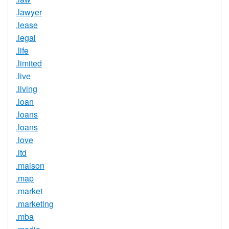
.lawyer
.lease
.legal
.life
.limited
.live
.living
.loan
.loans
.loans
.love
.ltd
.maison
.map
.market
.marketing
.mba