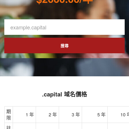
搜尋
.capital 域名價格
期
1 年
2 年
3 年
5 年
10 
限
註