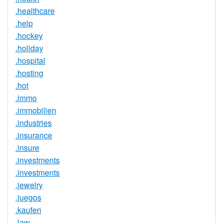
.healthcare
.help
.hockey
.holiday
.hospital
.hosting
.hot
.immo
.immobilien
.industries
.insurance
.insure
.investments
.investments
.jewelry
.juegos
.kaufen
.law