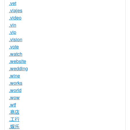
.vet
.viajes
.video
.vin
.vip
.vision
.vote
.watch
.website
.wedding
.wine
.works
.world
.wow
.wtf
.商店
.工行
.娱乐