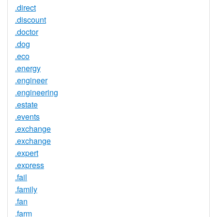
.direct
.discount
.doctor
.dog
.eco
.energy
.engineer
.engineering
.estate
.events
.exchange
.exchange
.expert
.express
.fail
.family
.fan
.farm