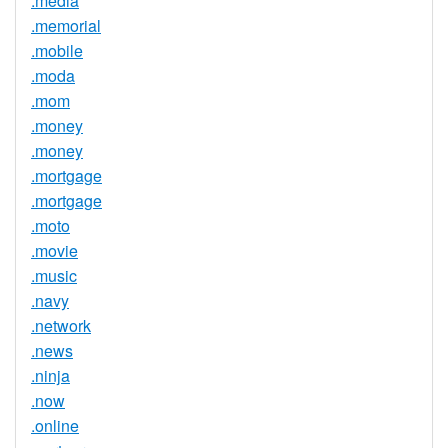
.media
.memorial
.mobile
.moda
.mom
.money
.money
.mortgage
.mortgage
.moto
.movie
.music
.navy
.network
.news
.ninja
.now
.online