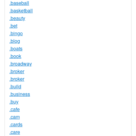
.baseball
.basketball
.beauty
.bet
.bingo
.blog
.boats
.book
.broadway
.broker
.broker
.build
.business
.buy
.cafe
.cam
.cards
.care