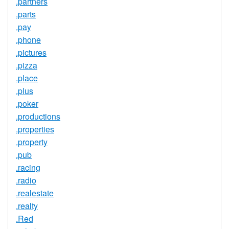
.partners
.parts
.pay
.phone
.pictures
.pizza
.place
.plus
.poker
.productions
.properties
.property
.pub
.racing
.radio
.realestate
.realty
.Red