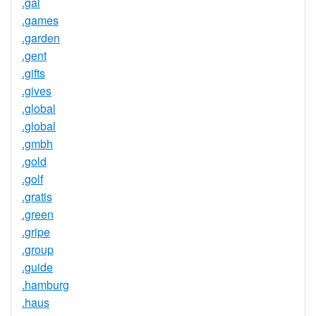
.gal
.games
.garden
.gent
.gifts
.gives
.global
.global
.gmbh
.gold
.golf
.gratis
.green
.gripe
.group
.guide
.hamburg
.haus