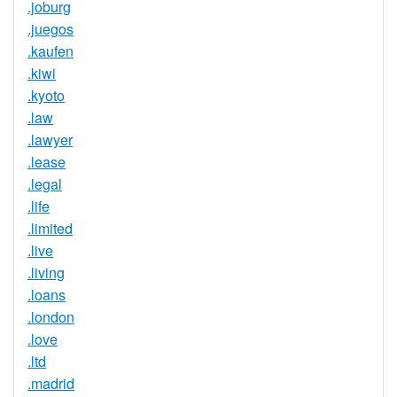
.joburg
.juegos
.kaufen
.kiwi
.kyoto
.law
.lawyer
.lease
.legal
.life
.limited
.live
.living
.loans
.london
.love
.ltd
.madrid