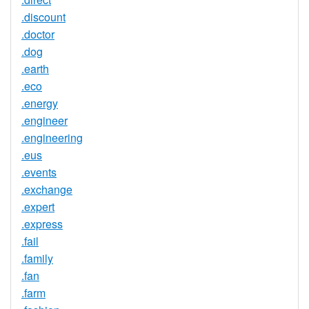
.discount
.doctor
.dog
.earth
.eco
.energy
.engineer
.engineering
.eus
.events
.exchange
.expert
.express
.fail
.family
.fan
.farm