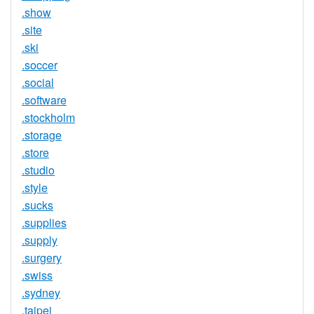
.show
.site
.ski
.soccer
.social
.software
.stockholm
.storage
.store
.studio
.style
.sucks
.supplies
.supply
.surgery
.swiss
.sydney
.taipei