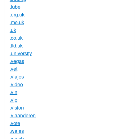
.tube
.org.uk
.me.uk
.uk
.co.uk
.ltd.uk
.university
.vegas
.vet
.viajes
.video
.vin
.vip
.vision
.vlaanderen
.vote
.wales
.watch