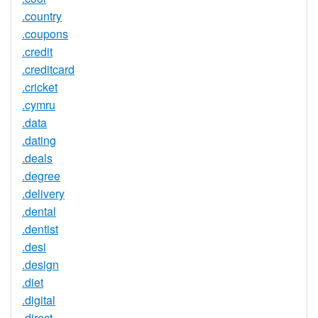
.country
.coupons
.credit
.creditcard
.cricket
.cymru
.data
.dating
.deals
.degree
.delivery
.dental
.dentist
.desi
.design
.diet
.digital
.direct