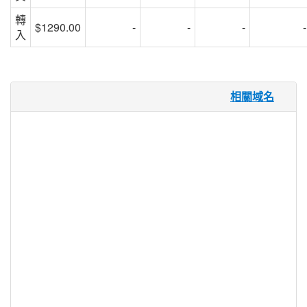
轉
$1290.00
-
-
-
-
入
.city 域名
相關域名
人類歷史上第一次有更多的人生活在城市而
不是農村。城市提供步行距離之內的商店和
餐館的便利，無需駕駛或擁有汽車的經濟優
勢，以及圍繞藝術，音樂和戲劇的文化優
勢。.CITY 域名為城市居民提供了完美的域
名擴充套件，或者擁有城市中心，並且正在
尋找更多本地化風險的任何企業或組織。
.city 註冊機構資訊
TLD 型別：新通用頂級域名