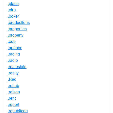
.place
.plus
.poker
.productions
.properties
.property
.pub
.quebec
.racing
.radio
.realestate
.realty
.Red
.rehab
.reisen
.rent
.report
.republican