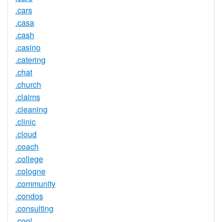
.cars
.casa
.cash
.casino
.catering
.chat
.church
.claims
.cleaning
.clinic
.cloud
.coach
.college
.cologne
.community
.condos
.consulting
.cool