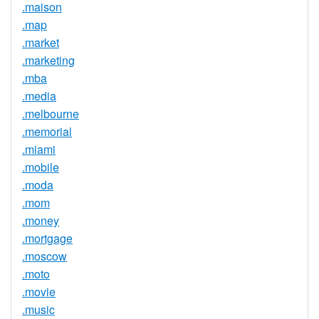
.maison
.map
.market
.marketing
.mba
.media
.melbourne
.memorial
.miami
.mobile
.moda
.mom
.money
.mortgage
.moscow
.moto
.movie
.music