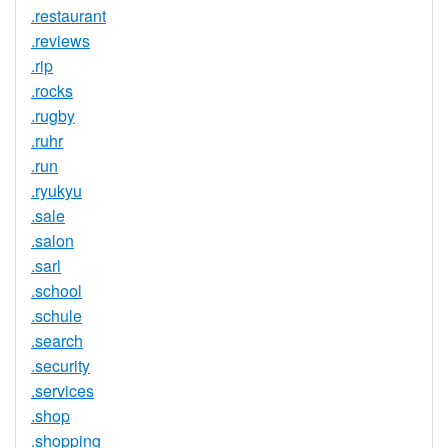
.restaurant
.reviews
.rip
.rocks
.rugby
.ruhr
.run
.ryukyu
.sale
.salon
.sarl
.school
.schule
.search
.security
.services
.shop
.shopping