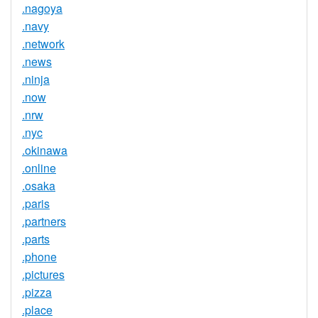
.nagoya
.navy
.network
.news
.ninja
.now
.nrw
.nyc
.okinawa
.online
.osaka
.paris
.partners
.parts
.phone
.pictures
.pizza
.place