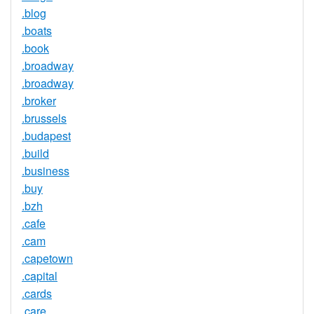
.blog
.boats
.book
.broadway
.broadway
.broker
.brussels
.budapest
.build
.business
.buy
.bzh
.cafe
.cam
.capetown
.capital
.cards
.care