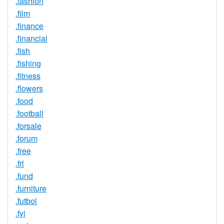
.fashion
.film
.finance
.financial
.fish
.fishing
.fitness
.flowers
.food
.football
.forsale
.forum
.free
.frl
.fund
.furniture
.futbol
.fyi