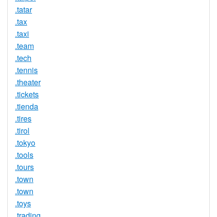
.tatar
.tax
.taxi
.team
.tech
.tennis
.theater
.tickets
.tienda
.tires
.tirol
.tokyo
.tools
.tours
.town
.town
.toys
.trading