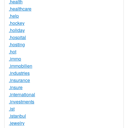
.health
.healthcare
.help
.hockey
.holiday
.hospital
.hosting
.hot
.immo
.immobilien
.industries
.insurance
.insure
.international
.investments
.ist
.istanbul
.jewelry