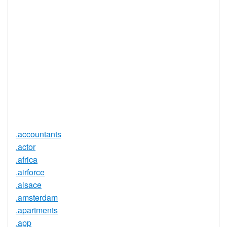
DNSSEC 支
否
援
實時註冊
是
註冊限制
無
需要檔案證
否
明
提供信託代
否
理服務
.accountants
.actor
.africa
.airforce
.alsace
.amsterdam
.apartments
.app