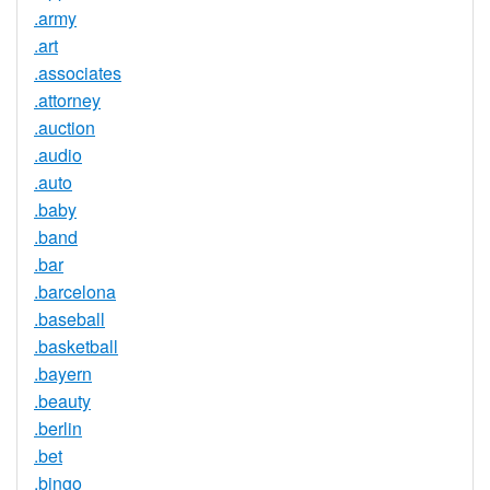
.army
.art
.associates
.attorney
.auction
.audio
.auto
.baby
.band
.bar
.barcelona
.baseball
.basketball
.bayern
.beauty
.berlin
.bet
.bingo