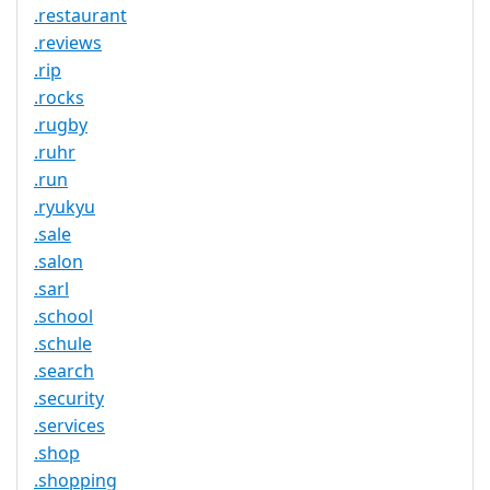
.restaurant
.reviews
.rip
.rocks
.rugby
.ruhr
.run
.ryukyu
.sale
.salon
.sarl
.school
.schule
.search
.security
.services
.shop
.shopping