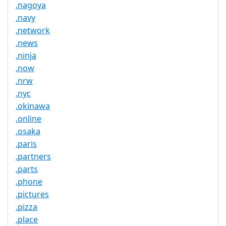
.nagoya
.navy
.network
.news
.ninja
.now
.nrw
.nyc
.okinawa
.online
.osaka
.paris
.partners
.parts
.phone
.pictures
.pizza
.place