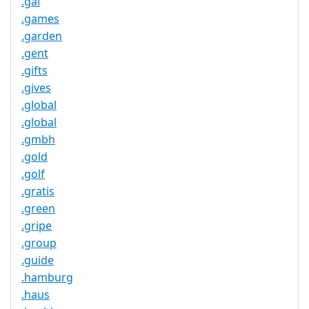
.gal
.games
.garden
.gent
.gifts
.gives
.global
.global
.gmbh
.gold
.golf
.gratis
.green
.gripe
.group
.guide
.hamburg
.haus