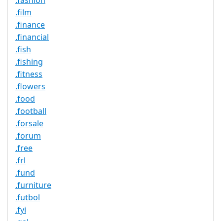
.fashion
.film
.finance
.financial
.fish
.fishing
.fitness
.flowers
.food
.football
.forsale
.forum
.free
.frl
.fund
.furniture
.futbol
.fyi