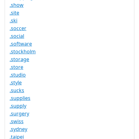
.show
.site
.ski
.soccer
.social
.software
.stockholm
.storage
.store
.studio
.style
.sucks
.supplies
.supply
.surgery
.swiss
.sydney
.taipei