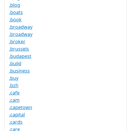
.blog
.boats
.book
.broadway
.broadway
.broker
.brussels
.budapest
.build
.business
.buy
.bzh
.cafe
.cam
.capetown
.capital
.cards
.care