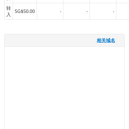
转
SG$50.00
-
-
-
入
.city 域名
相关域名
人类历史上第一次有更多的人生活在城市而
不是农村。城市提供步行距离之内的商店和
餐馆的便利，无需驾驶或拥有汽车的经济优
势，以及围绕艺术，音乐和戏剧的文化优
势。.CITY 域名为城市居民提供了完美的域
名扩展，或者拥有城市中心，并且正在寻找
更多本地化风险的任何企业或组织。
.city 注册机构信息
TLD 类型：新通用顶级域名