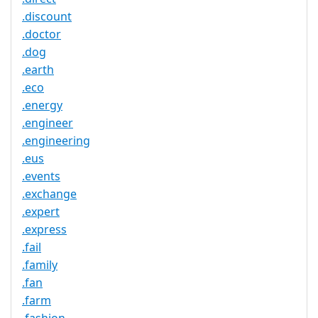
.discount
.doctor
.dog
.earth
.eco
.energy
.engineer
.engineering
.eus
.events
.exchange
.expert
.express
.fail
.family
.fan
.farm