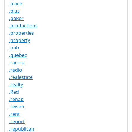
.place
.plus
.poker
.productions
.properties
.property
.pub
.quebec
.racing
.radio
.realestate
.realty
.Red
.rehab
.reisen
.rent
.report
.republican