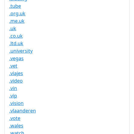
.tube
.org.uk
.me.uk
.uk
.co.uk
.ltd.uk
.university
.vegas
.vet
.viajes
.video
.vin
.vip
.vision
.vlaanderen
.vote
.wales
.watch