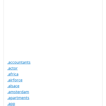
DNSSEC 支
否
持
实时注册
是
注册限制
无
需要文件证
否
明
提供信托代
否
理服务
.accountants
.actor
.africa
.airforce
.alsace
.amsterdam
.apartments
.app