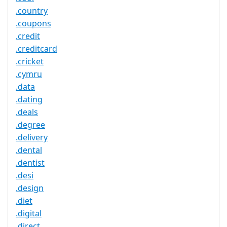
.country
.coupons
.credit
.creditcard
.cricket
.cymru
.data
.dating
.deals
.degree
.delivery
.dental
.dentist
.desi
.design
.diet
.digital
.direct