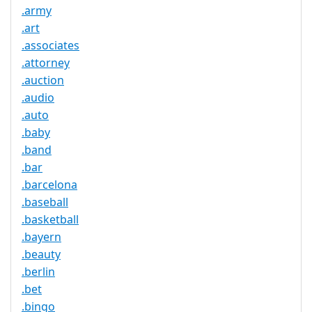
.army
.art
.associates
.attorney
.auction
.audio
.auto
.baby
.band
.bar
.barcelona
.baseball
.basketball
.bayern
.beauty
.berlin
.bet
.bingo