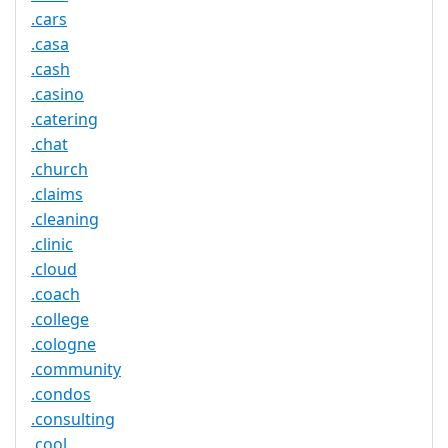
.cars
.casa
.cash
.casino
.catering
.chat
.church
.claims
.cleaning
.clinic
.cloud
.coach
.college
.cologne
.community
.condos
.consulting
.cool