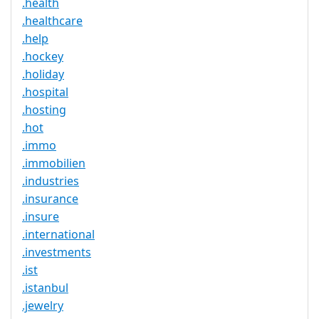
.health
.healthcare
.help
.hockey
.holiday
.hospital
.hosting
.hot
.immo
.immobilien
.industries
.insurance
.insure
.international
.investments
.ist
.istanbul
.jewelry