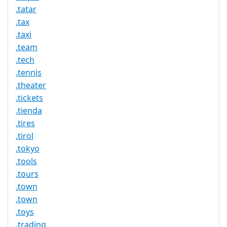
.tatar
.tax
.taxi
.team
.tech
.tennis
.theater
.tickets
.tienda
.tires
.tirol
.tokyo
.tools
.tours
.town
.town
.toys
.trading