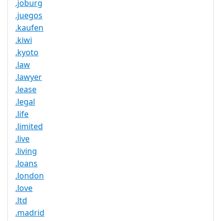
.joburg
.juegos
.kaufen
.kiwi
.kyoto
.law
.lawyer
.lease
.legal
.life
.limited
.live
.living
.loans
.london
.love
.ltd
.madrid