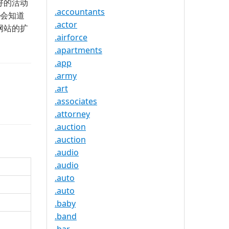
好的活动
.accountants
就会知道
.actor
网站的扩
.airforce
.apartments
.app
.army
.art
.associates
.attorney
.auction
.auction
.audio
.audio
.auto
.auto
.baby
.band