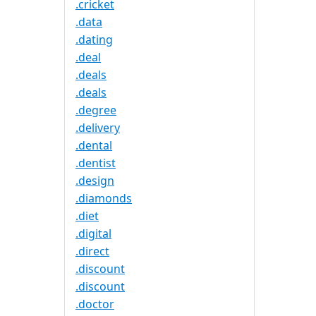
.cricket
.data
.dating
.deal
.deals
.deals
.degree
.delivery
.dental
.dentist
.design
.diamonds
.diet
.digital
.direct
.discount
.discount
.doctor