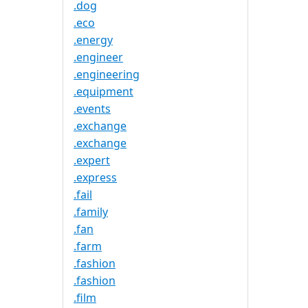
.dog
.eco
.energy
.engineer
.engineering
.equipment
.events
.exchange
.exchange
.expert
.express
.fail
.family
.fan
.farm
.fashion
.fashion
.film