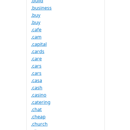
.build
.business
.buy
.buy
.cafe
.cam
.capital
.cards
.care
.cars
.cars
.casa
.cash
.casino
.catering
.chat
.cheap
.church