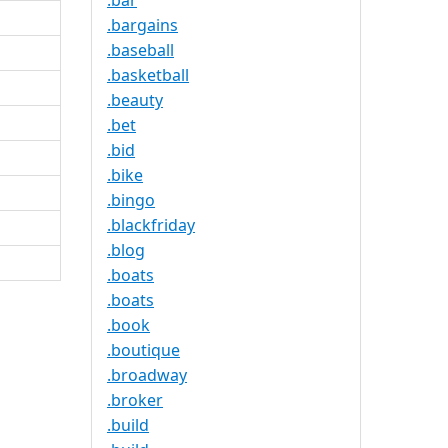
.bar
.bargains
.baseball
.basketball
.beauty
.bet
.bid
.bike
.bingo
.blackfriday
.blog
.boats
.boats
.book
.boutique
.broadway
.broker
.build