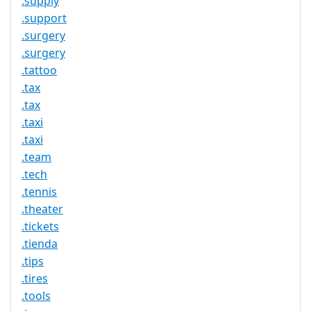
.supply
.support
.surgery
.surgery
.tattoo
.tax
.tax
.taxi
.taxi
.team
.tech
.tennis
.theater
.tickets
.tienda
.tips
.tires
.tools