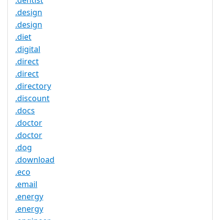
.dentist
.design
.design
.diet
.digital
.direct
.direct
.directory
.discount
.docs
.doctor
.doctor
.dog
.download
.eco
.email
.energy
.energy