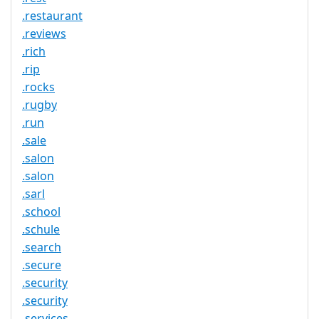
.restaurant
.reviews
.rich
.rip
.rocks
.rugby
.run
.sale
.salon
.salon
.sarl
.school
.schule
.search
.secure
.security
.security
.services