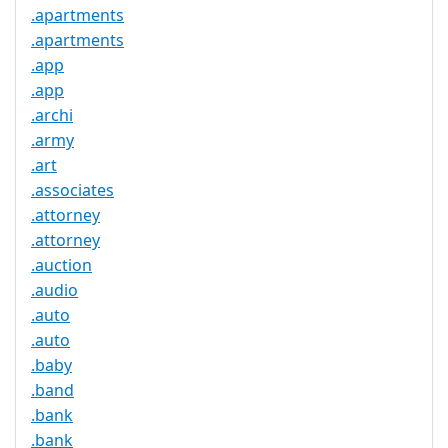
.apartments
.apartments
.app
.app
.archi
.army
.art
.associates
.attorney
.attorney
.auction
.audio
.auto
.auto
.baby
.band
.bank
.bank