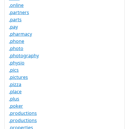
.online
.partners
.parts
.pay
.pharmacy
.phone
.photo
.photography
.physio
.pics
.pictures
.pizza
.place
.plus
.poker
.productions
.productions
.properties