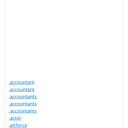
DNSSEC 支
否
持
实时注册
是
注册限制
无
需要文件证
否
明
提供信托代
否
理服务
.accountant
.accountant
.accountants
.accountants
.accountants
.actor
.airforce