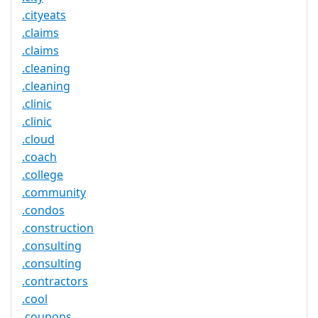
.cityeats
.claims
.claims
.cleaning
.cleaning
.clinic
.clinic
.cloud
.coach
.college
.community
.condos
.construction
.consulting
.consulting
.contractors
.cool
.coupons