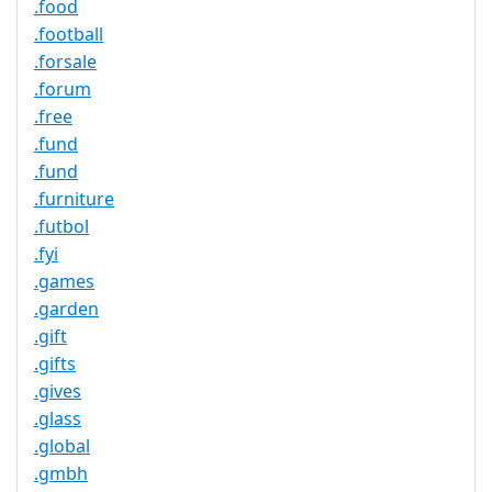
.food
.football
.forsale
.forum
.free
.fund
.fund
.furniture
.futbol
.fyi
.games
.garden
.gift
.gifts
.gives
.glass
.global
.gmbh