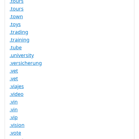
.tours
.tours
.town
.toys
.trading
.training
.tube
.university
.versicherung
.vet
.vet
.viajes
.video
.vin
.vin
.vip
.vision
.vote