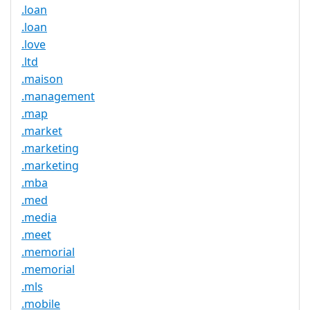
.loan
.loan
.love
.ltd
.maison
.management
.map
.market
.marketing
.marketing
.mba
.med
.media
.meet
.memorial
.memorial
.mls
.mobile