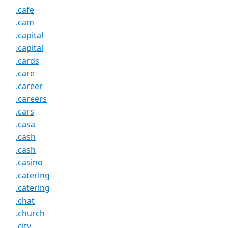
.cafe
.cam
.capital
.capital
.cards
.care
.career
.careers
.cars
.casa
.cash
.cash
.casino
.catering
.catering
.chat
.church
.city