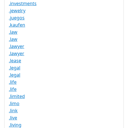
.investments
.jewelry
.juegos
.kaufen
.law
.law
.lawyer
.lawyer
.lease
.legal
.legal
.life
.life
.limited
.limo
.link
.live
.living