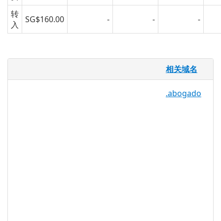
转
SG$160.00
-
-
-
入
.loans 域名
相关域名
对于各种不同的贷款，以及帮助消费者找到
.abogado
合适的贷款选择的经纪人，银行，团体，顾
问和出版物，.LOANS 提供了一个针对特定
市场的 TLD，目的是创建一个在线贷款社
区。.LOANS 可以用作贷款提供商的网页，
寻找更多的可销售域名选择，帮助消费者整
合贷款的组织，或者为个人写贷款趋势，期
权和类型的人。
.loans 注册机构信息