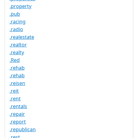
.property
.pub
.racing
.radio
.realestate
.realtor
.realty
.Red
.rehab
.rehab
.reisen
.reit
.rent
.rentals
.repair
.report
.republican
.rest