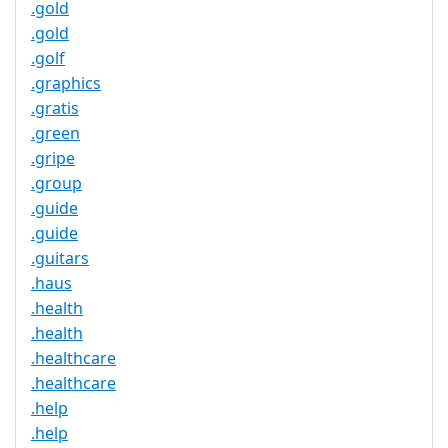
.gold
.gold
.golf
.graphics
.gratis
.green
.gripe
.group
.guide
.guide
.guitars
.haus
.health
.health
.healthcare
.healthcare
.help
.help