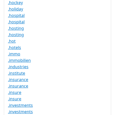
.hockey
.holiday
.hospital
.hospital
.hosting
.hosting
.hot
.hotels
.immo
.immobilien
.industries
.institute
.insurance
.insurance
.insure
.insure
.investments
.investments