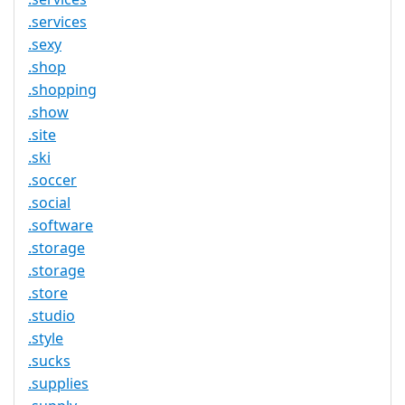
.services
.sexy
.shop
.shopping
.show
.site
.ski
.soccer
.social
.software
.storage
.storage
.store
.studio
.style
.sucks
.supplies