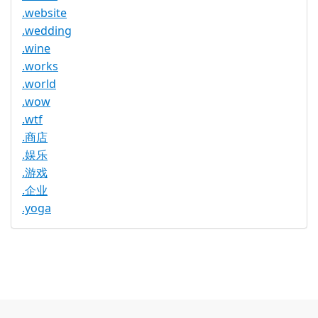
.website
.wedding
.wine
.works
.world
.wow
.wtf
.商店
.娱乐
.游戏
.企业
.yoga