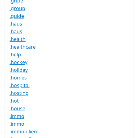
.gripe
.group
.guide
.haus
.haus
.health
.healthcare
.help
.hockey
.holiday
.homes
.hospital
.hosting
.hot
.house
.immo
.immo
.immobilien