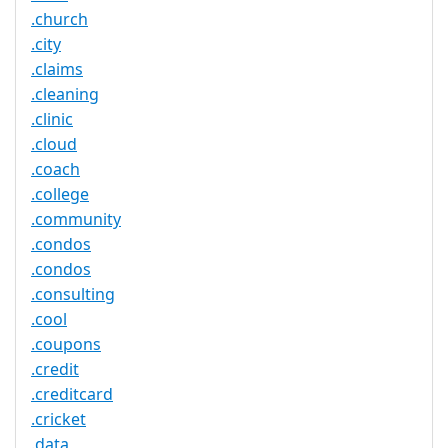
.church
.city
.claims
.cleaning
.clinic
.cloud
.coach
.college
.community
.condos
.condos
.consulting
.cool
.coupons
.credit
.creditcard
.cricket
.data