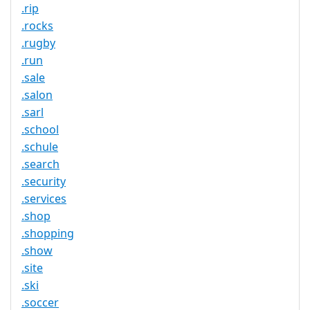
.rip
.rocks
.rugby
.run
.sale
.salon
.sarl
.school
.schule
.search
.security
.services
.shop
.shopping
.show
.site
.ski
.soccer