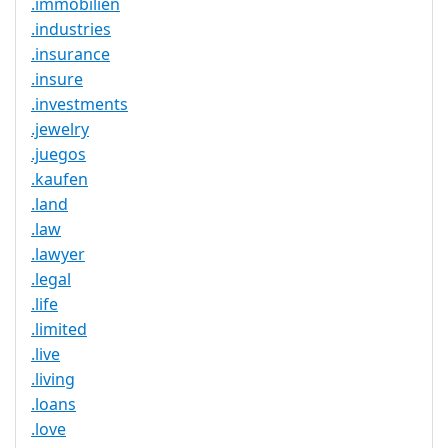
.immobilien
.industries
.insurance
.insure
.investments
.jewelry
.juegos
.kaufen
.land
.law
.lawyer
.legal
.life
.limited
.live
.living
.loans
.love