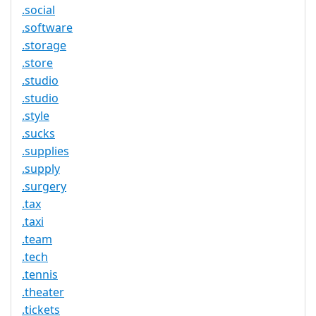
.social
.software
.storage
.store
.studio
.studio
.style
.sucks
.supplies
.supply
.surgery
.tax
.taxi
.team
.tech
.tennis
.theater
.tickets