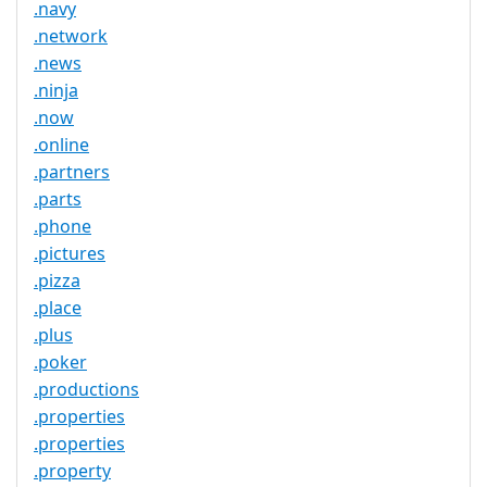
.navy
.network
.news
.ninja
.now
.online
.partners
.parts
.phone
.pictures
.pizza
.place
.plus
.poker
.productions
.properties
.properties
.property