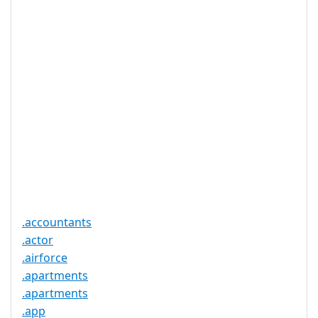
WHOIS 隐私
是
服务可用
DNSSEC 支
否
持
实时注册
是
注册限制
无
需要文件证
否
明
提供信托代
否
理服务
.accountants
.actor
.airforce
.apartments
.apartments
.app