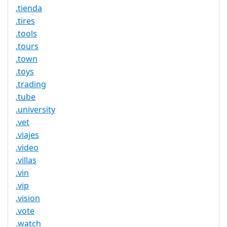
.tienda
.tires
.tools
.tours
.town
.toys
.trading
.tube
.university
.vet
.viajes
.video
.villas
.vin
.vip
.vision
.vote
.watch