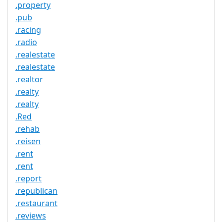
.property
.pub
.racing
.radio
.realestate
.realestate
.realtor
.realty
.realty
.Red
.rehab
.reisen
.rent
.rent
.report
.republican
.restaurant
.reviews