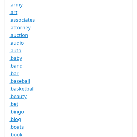
.army
.art
.associates
.attorney
.auction
.audio
.auto
.baby
.band
.bar
.baseball
.basketball
.beauty
.bet
.bingo
.blog
.boats
.book