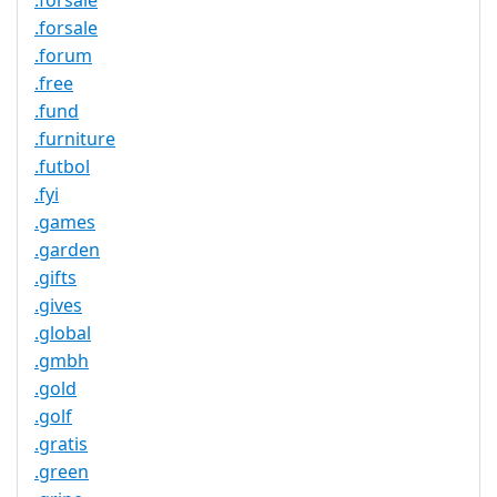
.forsale
.forsale
.forum
.free
.fund
.furniture
.futbol
.fyi
.games
.garden
.gifts
.gives
.global
.gmbh
.gold
.golf
.gratis
.green