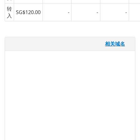
转
SG$120.00
-
-
-
入
.lease 域名
相关域名
.LEASE 为汽车和房地产租赁行业提供了一
个新的市场化的，直观的，包含的网络，广
告和店面空间。 借助.LEASE，汽车经销
商，经纪人，贷款人，房东和租赁服务商将
拥有一个可以轻松识别和信任的域名空间。
这个顶级域名（TLD）可以由任何人，团体
或企业进行注册，使其成为帮助消费者找到
可管理的租赁并成功实施的组织的理想之
选。