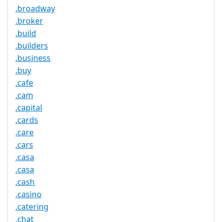
.broadway
.broker
.build
.builders
.business
.buy
.cafe
.cam
.capital
.cards
.care
.cars
.casa
.casa
.cash
.casino
.catering
.chat