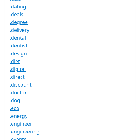
.dating
.deals
.degree
.delivery
.dental
.dentist
.design
.diet
.digital
.direct
.discount
.doctor
.dog
.eco
.energy
.engineer
.engineering
.events