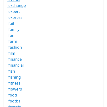
.exchange
.expert
.express
.fail
.family
.fan
.farm
.fashion
.film
.finance
.financial
.fish
.fishing
.fitness
.flowers
.food
.football