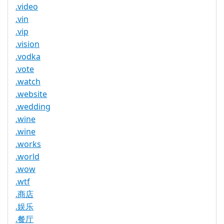
.video
.vin
.vip
.vision
.vodka
.vote
.watch
.website
.wedding
.wine
.wine
.works
.world
.wow
.wtf
.商店
.娱乐
.餐厅