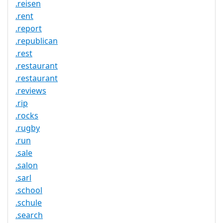
.reisen
.rent
.report
.republican
.rest
.restaurant
.restaurant
.reviews
.rip
.rocks
.rugby
.run
.sale
.salon
.sarl
.school
.schule
.search