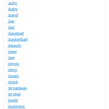
.auto
.baby
.band
.bar
.bar
.baseball
.basketball
.beauty
.beer
.bet
.bingo
.blog
.boats
.book
.broadway
.broker
.build
.business