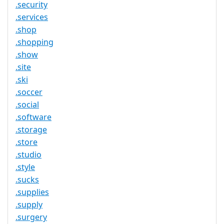
.security
.services
.shop
.shopping
.show
.site
.ski
.soccer
.social
.software
.storage
.store
.studio
.style
.sucks
.supplies
.supply
.surgery