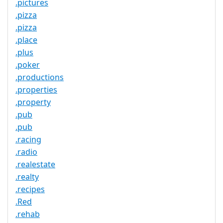
.pictures
.pizza
.pizza
.place
.plus
.poker
.productions
.properties
.property
.pub
.pub
.racing
.radio
.realestate
.realty
.recipes
.Red
.rehab