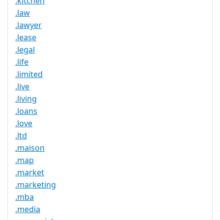
.kitchen
.law
.lawyer
.lease
.legal
.life
.limited
.live
.living
.loans
.love
.ltd
.maison
.map
.market
.marketing
.mba
.media