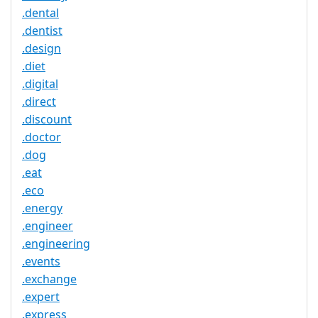
.dental
.dentist
.design
.diet
.digital
.direct
.discount
.doctor
.dog
.eat
.eco
.energy
.engineer
.engineering
.events
.exchange
.expert
.express