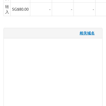
转
SG$80.00
-
-
-
入
.cafe 域名
相关域名
开办咖啡馆是一项高风险的工作，成功的咖
啡馆的原因之一是因为他们知道如何推广和
宣传，创建常客网络。 拥有网站，社交媒
体以及在线照片和导览，可以帮助吸引新客
户，保持定期客户回来，并推广特殊活动。
随着 .CAFE 域名的扩展，咖啡馆有一个新的
可销售的顶级域名（TLD），可以直接进入
目标咖啡屋的人口统计并帮助实现这些目
标。
现在有超过一半的成年人每天都需要喝咖
啡，使得咖啡厅已经成为餐饮业中成长最快