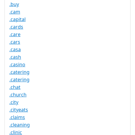
.buy
.cam
.capital
.cards
.care
.cars
.casa
.cash
.casino
.catering
.catering
.chat
.church
.city
.cityeats
.claims
.cleaning
.clinic