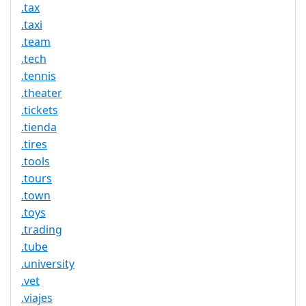
.tax
.taxi
.team
.tech
.tennis
.theater
.tickets
.tienda
.tires
.tools
.tours
.town
.toys
.trading
.tube
.university
.vet
.viajes