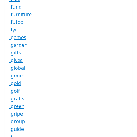
.fund
.furniture
.futbol
.fyi
.games
.garden
.gifts
.gives
.global
.gmbh
.gold
.golf
.gratis
.green
.gripe
.group
.guide
.haus