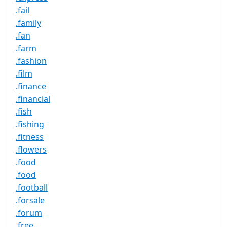
.fail
.family
.fan
.farm
.fashion
.film
.finance
.financial
.fish
.fishing
.fitness
.flowers
.food
.food
.football
.forsale
.forum
.free