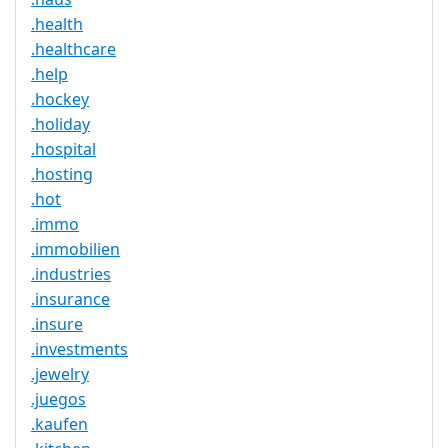
.health
.healthcare
.help
.hockey
.holiday
.hospital
.hosting
.hot
.immo
.immobilien
.industries
.insurance
.insure
.investments
.jewelry
.juegos
.kaufen