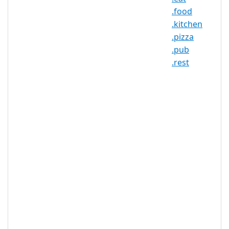
.food
.kitchen
.recipes 注册机构信息
.pizza
.pub
TLD 类型：新通用顶级域名
.rest
注册机构：Donuts
.recipes 域名信息
TLD 类型
nTLD
最小长度
2 个字符
最大长度
63 个字符
最小注册期
1 年
限
最大注册期
10 年
限