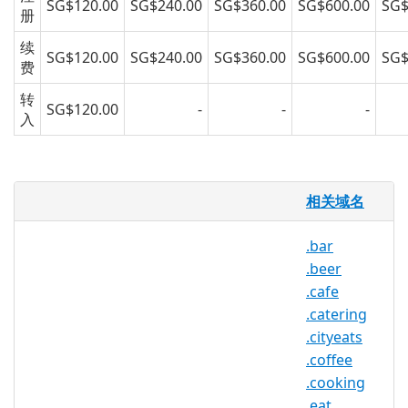
SG$120.00
SG$240.00
SG$360.00
SG$600.00
SG$
册
续
SG$120.00
SG$240.00
SG$360.00
SG$600.00
SG$
费
转
SG$120.00
-
-
-
入
.recipes 域名
相关域名
烹饪一直是一项社区活动，将家庭，社区，
.bar
地区和国家与使用当地农产品和口味的传统
.beer
食谱联系起来。 .RECIPES 延续了社区的烹
.cafe
饪传统，允许用户在线共享食谱，将烹饪网
.catering
络全球化，并允许在全球任何角落的任何用
.cityeats
户烹饪来自另一个大陆，国家或地区的区域
.coffee
菜肴。 .RECIPES 也适用于收集食谱，论坛
.cooking
和博客的网站。
.eat