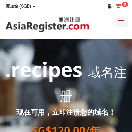
0
新加坡 (SGD)
Toggl
navig
.recipes
域名注
册
现在可用，立即注册您的域名！
SG$120.00/年