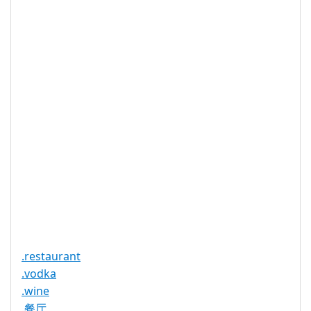
IDN 支持
否
WHOIS 隐私
是
服务可用
DNSSEC 支
否
持
实时注册
是
注册限制
无
需要文件证
否
明
提供信托代
否
理服务
.restaurant
.vodka
.wine
.餐厅