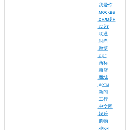
.我爱你
TLD 类型：新通用顶级域名
.москва
Punycode：xn--hxt814e
.онлайн
注册机构：Zodiac Taurus Ltd.
.сайт
.联通
.时尚
.网店 域名信息
.微博
.орг
TLD 类型
nTLD
.商标
最小长度
2 个字符
.商店
最大长度
63 个字符
.商城
.дети
最小注册期
1 年
.新闻
限
.工行
最大注册期
.中文网
10 年
限
.娱乐
IDN 支持
否
.购物
.संगठन