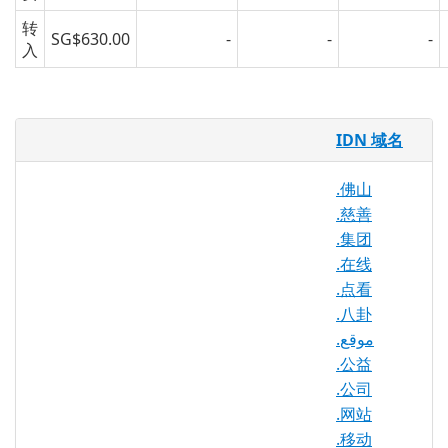
转
SG$630.00
-
-
-
入
.网店 域名
IDN 域名
.网店 域名为电子商务网站提供了另一个扩
.佛山
展，以扩展到中国特定的市场。 此 TLD 可
.慈善
供在线销售产品的任何个人，团体或企业使
.集团
用，既可以作为物理位置的扩展，也可以作
.在线
为单独的 Web 实体。 可视性是市场营销和
.点看
推广的主要模式之一。网店通过提供与企业
.八卦
所有者相关的完全国际化的域名，帮助电子
.موقع
商务在快节奏的互联网环境中保持相关性。
.公益
.公司
.网站
.网店 注册机构信息
.移动