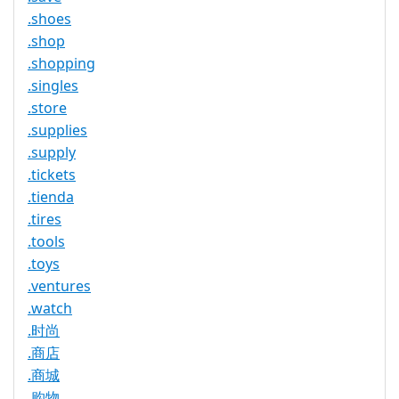
.shoes
.shop
.shopping
.singles
.store
.supplies
.supply
.tickets
.tienda
.tires
.tools
.toys
.ventures
.watch
.时尚
.商店
.商城
.购物