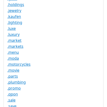
.holdings
.jewelry
.kaufen
.lighting
.luxe
.luxury
.market
.markets
.menu
.moda
.motorcycles
.movie
.parts
.plumbing
.promo
.qpon
.sale
.save