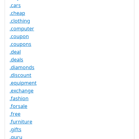
.cars
.cheap
.clothing
.computer
.coupon
.coupons
.deal
.deals
.diamonds
.discount
.equipment
.exchange
.fashion
.forsale
.free
.furniture
.gifts
.guru