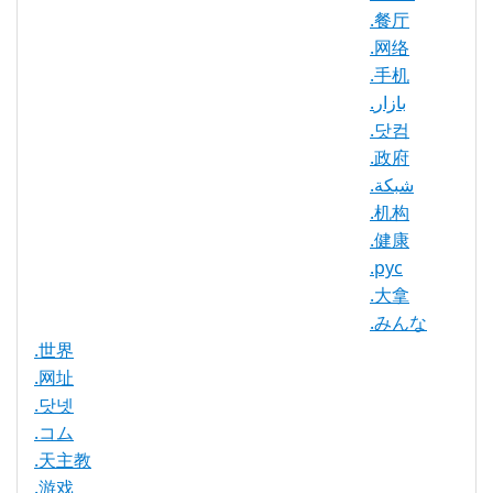
WHOIS 隐私
是
.餐厅
服务可用
.网络
DNSSEC 支
是
.手机
持
.بازار
实时注册
是
.닷컴
.政府
注册限制
无
.شبكة
需要文件证
.机构
否
明
.健康
提供信托代
.рус
否
理服务
.大拿
.みんな
.世界
.网址
.닷넷
.コム
.天主教
.游戏