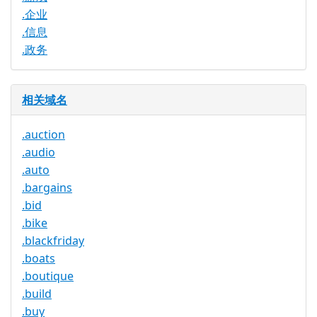
.企业
.信息
.政务
相关域名
.auction
.audio
.auto
.bargains
.bid
.bike
.blackfriday
.boats
.boutique
.build
.buy