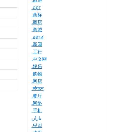
.微博
.орг
.商标
.商店
.商城
.дети
.新闻
.工行
.中文网
.娱乐
.购物
.网店
.संगठन
.餐厅
.网络
.手机
.بازار
.닷컴