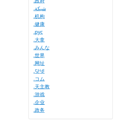
.政府
.شبكة
.机构
.健康
.рус
.大拿
.みんな
.世界
.网址
.닷넷
.コム
.天主教
.游戏
.企业
.政务