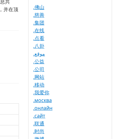
信息共
.佛山
，并在顶
.慈善
.集团
.在线
.点看
.八卦
.موقع
.公益
.公司
.网站
.移动
.我爱你
.москва
.онлайн
.сайт
.联通
.时尚