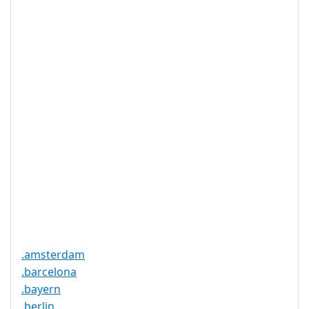
IDN 支持
否
WHOIS 隐私
是
服务可用
DNSSEC 支
是
持
实时注册
是
注册限制
无
需要文件证
否
明
提供信托代
否
理服务
.amsterdam
.barcelona
.bayern
.berlin