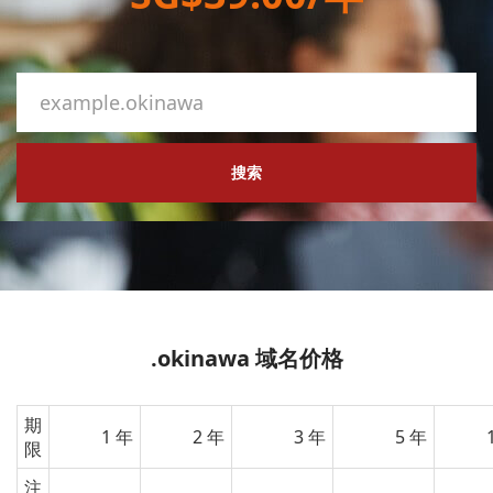
搜索
.okinawa 域名价格
期
1 年
2 年
3 年
5 年
限
注