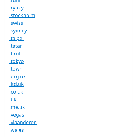
.ruhr
.ryukyu
.stockholm
.swiss
.sydney
.taipei
.tatar
.tirol
.tokyo
.town
.org.uk
.ltd.uk
.co.uk
.uk
.me.uk
.vegas
.vlaanderen
.wales