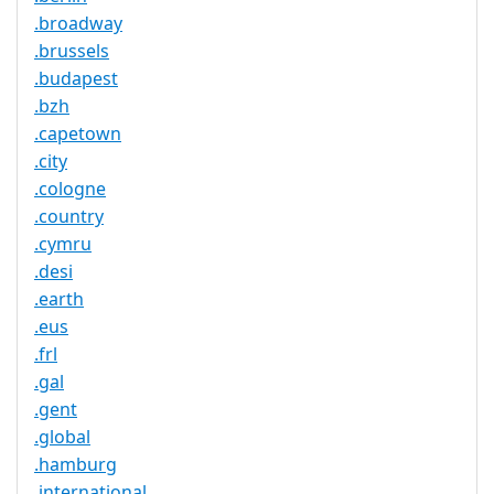
.broadway
.brussels
.budapest
.bzh
.capetown
.city
.cologne
.country
.cymru
.desi
.earth
.eus
.frl
.gal
.gent
.global
.hamburg
.international