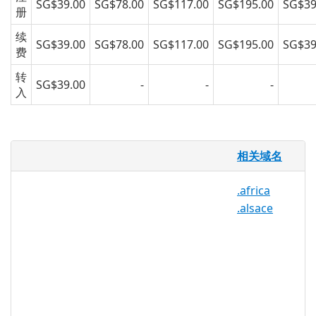
SG$39.00
SG$78.00
SG$117.00
SG$195.00
SG$39
册
续
SG$39.00
SG$78.00
SG$117.00
SG$195.00
SG$39
费
转
SG$39.00
-
-
-
入
.okinawa 域名
相关域名
.OKINAWA 代表日本南部美丽的亚热带南端
.africa
的冲绳县。 .OKINAWA 有三个目的：一是
.alsace
为冲绳的公民提供一个容易识别和定义的域
名选择; 二，帮助冲绳的商业部门以更具市
场的顶级域名成长; 三，创建在线冲绳社
区。 这些应用使得 .OKINAWA 非常适合在
冲绳的任何企业或个人，或在这个美丽的地
区频繁联网。