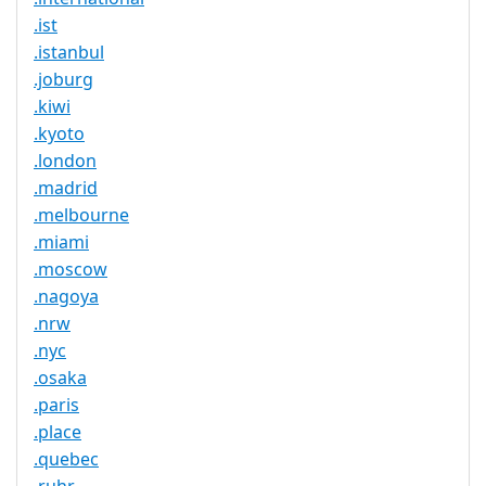
.ist
.istanbul
.joburg
.kiwi
.kyoto
.london
.madrid
.melbourne
.miami
.moscow
.nagoya
.nrw
.nyc
.osaka
.paris
.place
.quebec