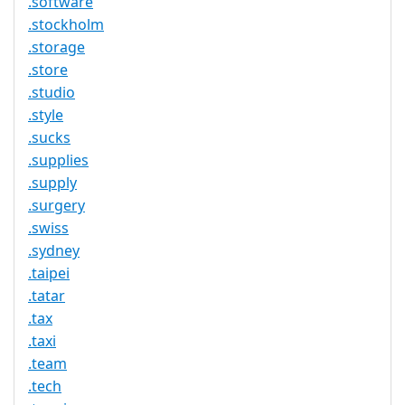
.software
.stockholm
.storage
.store
.studio
.style
.sucks
.supplies
.supply
.surgery
.swiss
.sydney
.taipei
.tatar
.tax
.taxi
.team
.tech