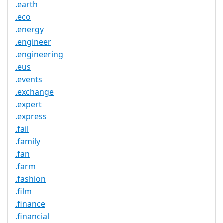
.earth
.eco
.energy
.engineer
.engineering
.eus
.events
.exchange
.expert
.express
.fail
.family
.fan
.farm
.fashion
.film
.finance
.financial