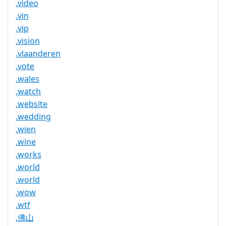
.video
.vin
.vip
.vision
.vlaanderen
.vote
.wales
.watch
.website
.wedding
.wien
.wine
.works
.world
.world
.wow
.wtf
.佛山