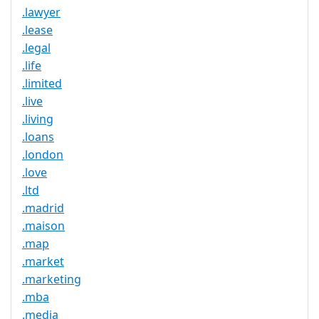
.lawyer
.lease
.legal
.life
.limited
.live
.living
.loans
.london
.love
.ltd
.madrid
.maison
.map
.market
.marketing
.mba
.media