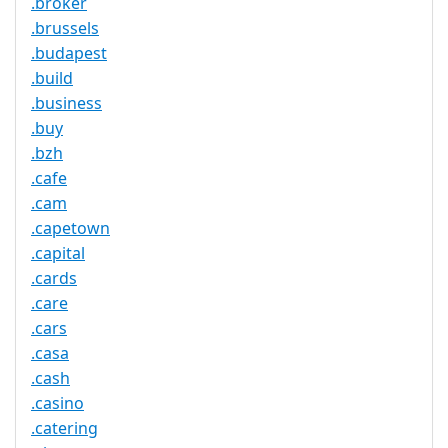
.broker
.brussels
.budapest
.build
.business
.buy
.bzh
.cafe
.cam
.capetown
.capital
.cards
.care
.cars
.casa
.cash
.casino
.catering