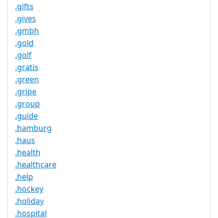
.gifts
.gives
.gmbh
.gold
.golf
.gratis
.green
.gripe
.group
.guide
.hamburg
.haus
.health
.healthcare
.help
.hockey
.holiday
.hospital