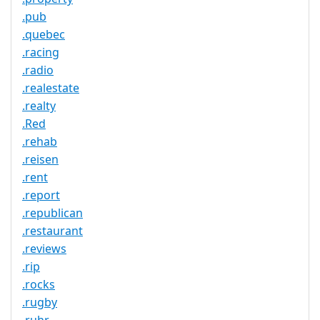
.pub
.quebec
.racing
.radio
.realestate
.realty
.Red
.rehab
.reisen
.rent
.report
.republican
.restaurant
.reviews
.rip
.rocks
.rugby