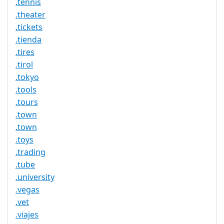
.tennis
.theater
.tickets
.tienda
.tires
.tirol
.tokyo
.tools
.tours
.town
.town
.toys
.trading
.tube
.university
.vegas
.vet
.viajes