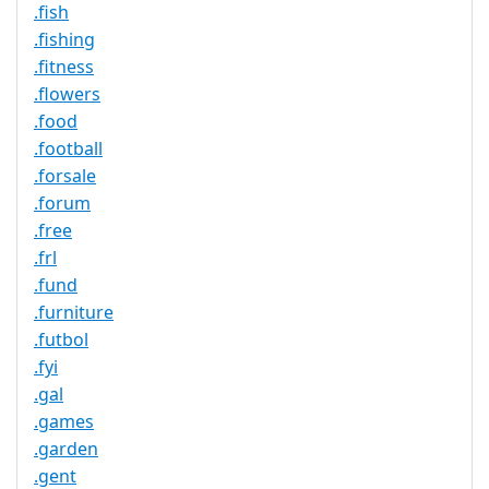
.fish
.fishing
.fitness
.flowers
.food
.football
.forsale
.forum
.free
.frl
.fund
.furniture
.futbol
.fyi
.gal
.games
.garden
.gent