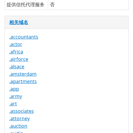
提供信托代理服务
否
相关域名
.accountants
.actor
.africa
.airforce
.alsace
.amsterdam
.apartments
.app
.army
.art
.associates
.attorney
.auction