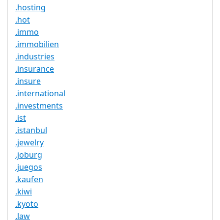
.hosting
.hot
.immo
.immobilien
.industries
.insurance
.insure
.international
.investments
.ist
.istanbul
.jewelry
.joburg
.juegos
.kaufen
.kiwi
.kyoto
.law