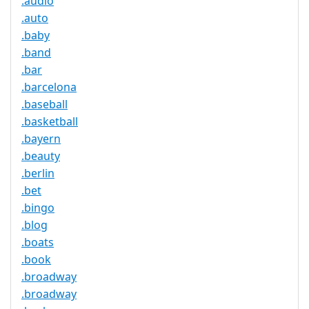
.audio
.auto
.baby
.band
.bar
.barcelona
.baseball
.basketball
.bayern
.beauty
.berlin
.bet
.bingo
.blog
.boats
.book
.broadway
.broadway