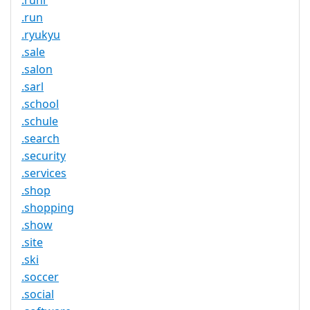
.ruhr
.run
.ryukyu
.sale
.salon
.sarl
.school
.schule
.search
.security
.services
.shop
.shopping
.show
.site
.ski
.soccer
.social