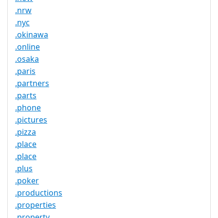
.nrw
.nyc
.okinawa
.online
.osaka
.paris
.partners
.parts
.phone
.pictures
.pizza
.place
.place
.plus
.poker
.productions
.properties
.property