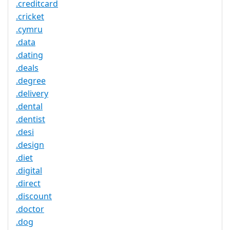
.creditcard
.cricket
.cymru
.data
.dating
.deals
.degree
.delivery
.dental
.dentist
.desi
.design
.diet
.digital
.direct
.discount
.doctor
.dog