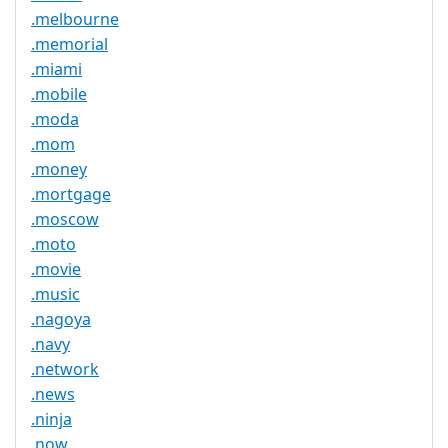
.melbourne
.memorial
.miami
.mobile
.moda
.mom
.money
.mortgage
.moscow
.moto
.movie
.music
.nagoya
.navy
.network
.news
.ninja
.now