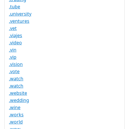
.tube
.university
.ventures
.vet
.viajes
.video
.vin
.vip
.vision
.vote
.watch
.watch
.website
.wedding
.wine
.works
.world