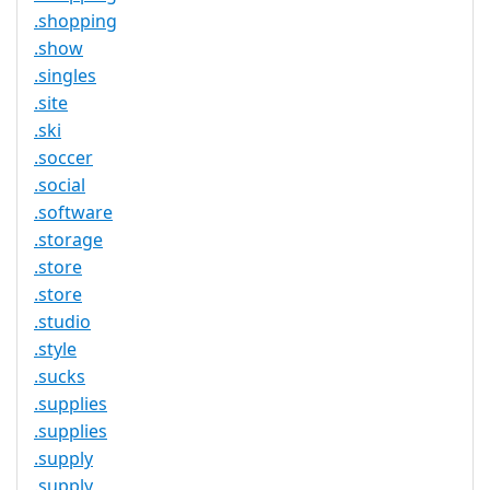
.shopping
.show
.singles
.site
.ski
.soccer
.social
.software
.storage
.store
.store
.studio
.style
.sucks
.supplies
.supplies
.supply
.supply