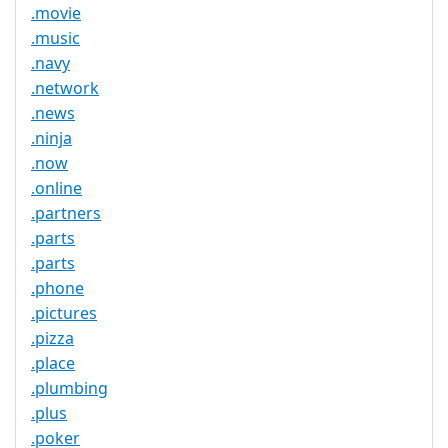
.movie
.music
.navy
.network
.news
.ninja
.now
.online
.partners
.parts
.parts
.phone
.pictures
.pizza
.place
.plumbing
.plus
.poker