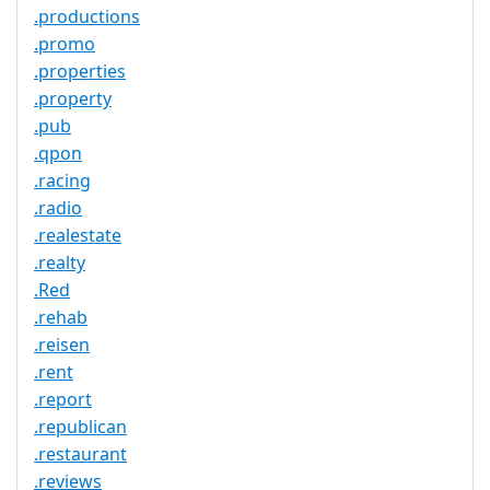
.productions
.promo
.properties
.property
.pub
.qpon
.racing
.radio
.realestate
.realty
.Red
.rehab
.reisen
.rent
.report
.republican
.restaurant
.reviews