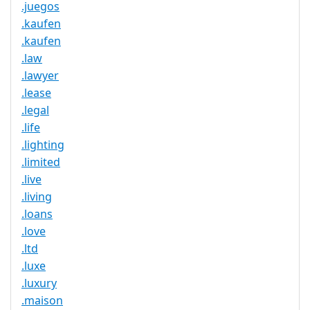
.juegos
.kaufen
.kaufen
.law
.lawyer
.lease
.legal
.life
.lighting
.limited
.live
.living
.loans
.love
.ltd
.luxe
.luxury
.maison