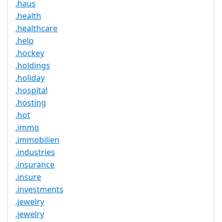
.haus
.health
.healthcare
.help
.hockey
.holdings
.holiday
.hospital
.hosting
.hot
.immo
.immobilien
.industries
.insurance
.insure
.investments
.jewelry
.jewelry