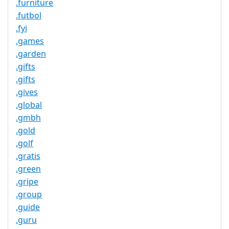
.furniture
.futbol
.fyi
.games
.garden
.gifts
.gifts
.gives
.global
.gmbh
.gold
.golf
.gratis
.green
.gripe
.group
.guide
.guru