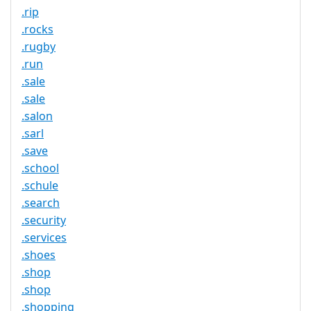
.rip
.rocks
.rugby
.run
.sale
.sale
.salon
.sarl
.save
.school
.schule
.search
.security
.services
.shoes
.shop
.shop
.shopping