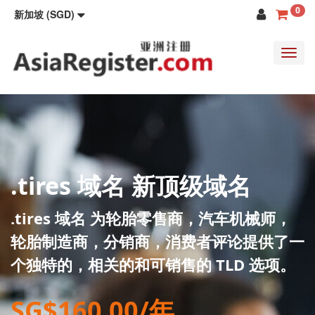
0
新加坡 (SGD)
Toggl
navig
.tires 域名 新顶级域名
.tires 域名 为轮胎零售商，汽车机械师，
轮胎制造商，分销商，消费者评论提供了一
个独特的，相关的和可销售的 TLD 选项。
SG$160.00/年