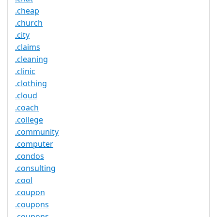
.cheap
.church
.city
.claims
.cleaning
.clinic
.clothing
.cloud
.coach
.college
.community
.computer
.condos
.consulting
.cool
.coupon
.coupons
.coupons