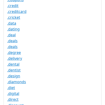
.credit
.creditcard
.cricket
.data
.dating
.deal
.deals
.deals
.degree
.delivery
.dental
.dentist
.design
.diamonds
.diet
.digital
.direct