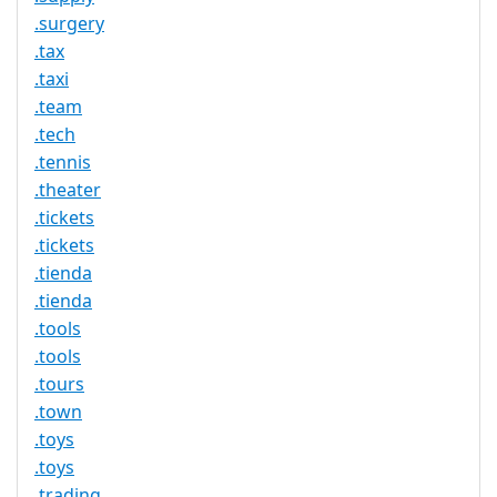
.surgery
.tax
.taxi
.team
.tech
.tennis
.theater
.tickets
.tickets
.tienda
.tienda
.tools
.tools
.tours
.town
.toys
.toys
.trading