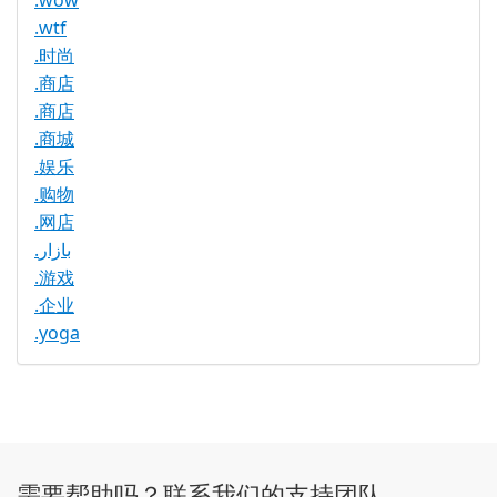
.wow
.wtf
.时尚
.商店
.商店
.商城
.娱乐
.购物
.网店
.بازار
.游戏
.企业
.yoga
需要帮助吗？联系我们的支持团队