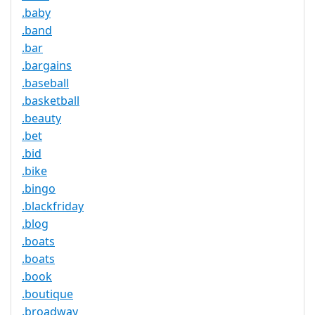
.baby
.band
.bar
.bargains
.baseball
.basketball
.beauty
.bet
.bid
.bike
.bingo
.blackfriday
.blog
.boats
.boats
.book
.boutique
.broadway