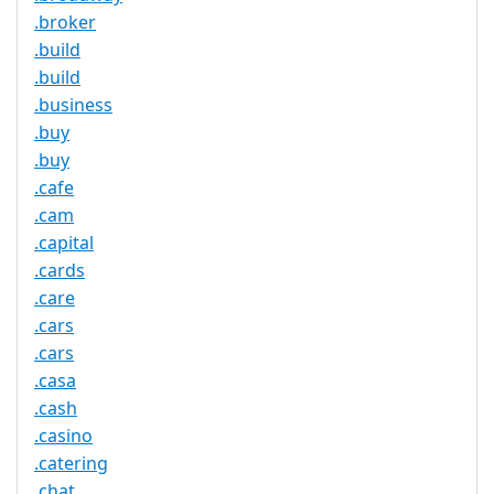
.broker
.build
.build
.business
.buy
.buy
.cafe
.cam
.capital
.cards
.care
.cars
.cars
.casa
.cash
.casino
.catering
.chat