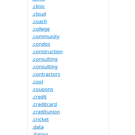
.clinic
.cloud
.coach
.college
.community
.condos
.construction
.consulting
.consulting
.contractors
.cool
.coupons
.credit
.creditcard
.creditunion
.cricket
.data
.dating