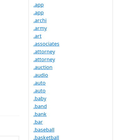
.app
.app
.archi
.army
.art
.associates
.attorney
.attorney
.auction
.audio
.auto
.auto
.baby
.band
.bank
.bar
.baseball
.basketball