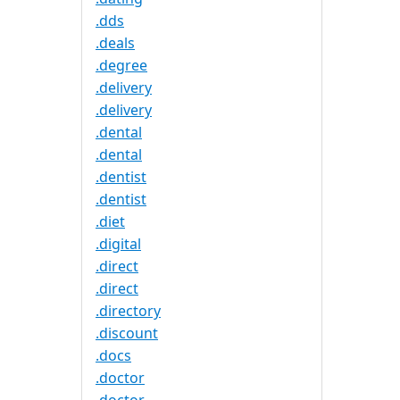
.dds
.deals
.degree
.delivery
.delivery
.dental
.dental
.dentist
.dentist
.diet
.digital
.direct
.direct
.directory
.discount
.docs
.doctor