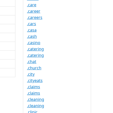
.care
.career
.careers
.cars
.casa
.cash
.casino
.catering
.catering
.chat
.church
.city
.cityeats
.claims
.claims
.cleaning
.cleaning
.clinic