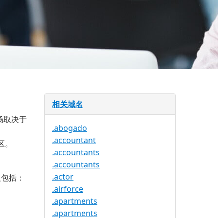
相关域名
场取决于
.abogado
.accountant
区。
.accountants
.accountants
.actor
人包括：
.airforce
.apartments
.apartments