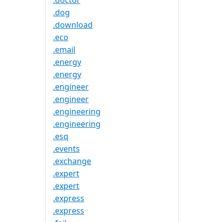
.doctor
.dog
.download
.eco
.email
.energy
.energy
.engineer
.engineer
.engineering
.engineering
.esq
.events
.exchange
.expert
.expert
.express
.express