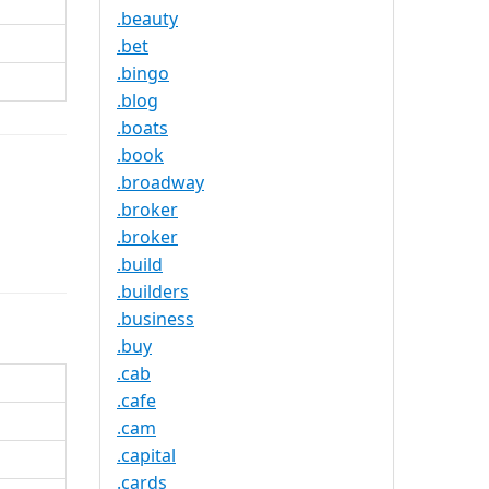
.beauty
.bet
.bingo
.blog
.boats
.book
.broadway
.broker
.broker
.build
.builders
.business
.buy
.cab
.cafe
.cam
.capital
.cards