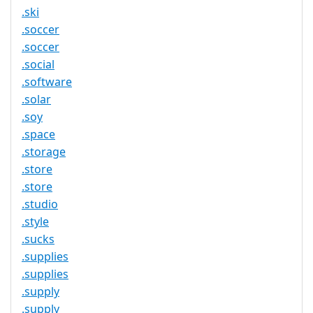
.ski
.soccer
.soccer
.social
.software
.solar
.soy
.space
.storage
.store
.store
.studio
.style
.sucks
.supplies
.supplies
.supply
.supply