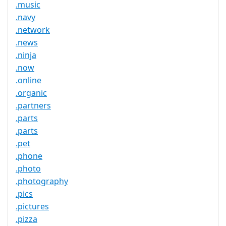
.music
.navy
.network
.news
.ninja
.now
.online
.organic
.partners
.parts
.parts
.pet
.phone
.photo
.photography
.pics
.pictures
.pizza