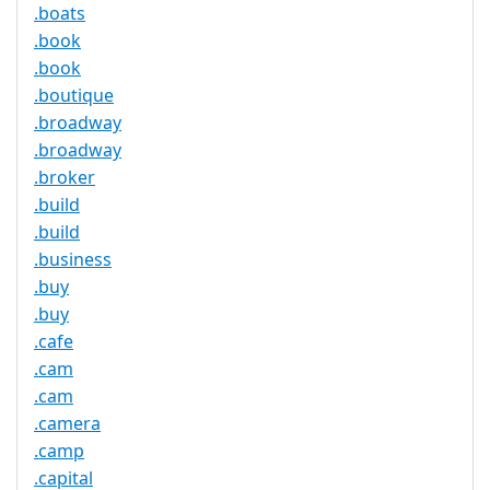
.boats
.book
.book
.boutique
.broadway
.broadway
.broker
.build
.build
.business
.buy
.buy
.cafe
.cam
.cam
.camera
.camp
.capital