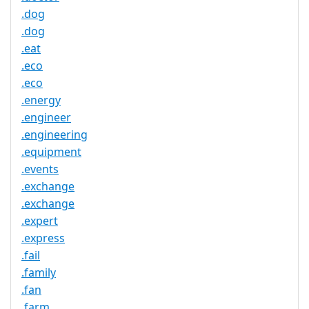
.dog
.dog
.eat
.eco
.eco
.energy
.engineer
.engineering
.equipment
.events
.exchange
.exchange
.expert
.express
.fail
.family
.fan
.farm