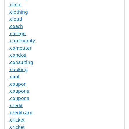
.clinic
.clothing
.cloud
.coach
.college
.community
.computer
.condos
.consulting
.cooking
.cool
.coupon
.coupons
.coupons
.credit
.creditcard
.cricket
.cricket