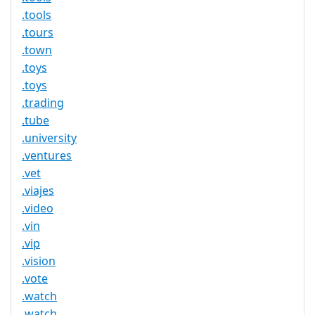
.tools
.tours
.town
.toys
.toys
.trading
.tube
.university
.ventures
.vet
.viajes
.video
.vin
.vip
.vision
.vote
.watch
.watch