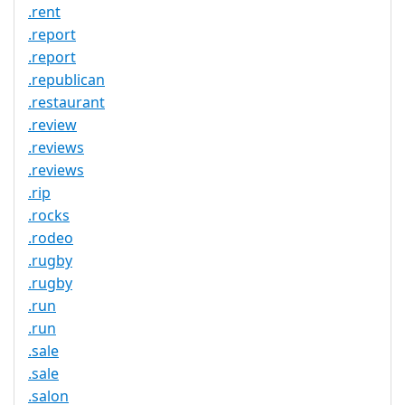
.rent
.report
.report
.republican
.restaurant
.review
.reviews
.reviews
.rip
.rocks
.rodeo
.rugby
.rugby
.run
.run
.sale
.sale
.salon