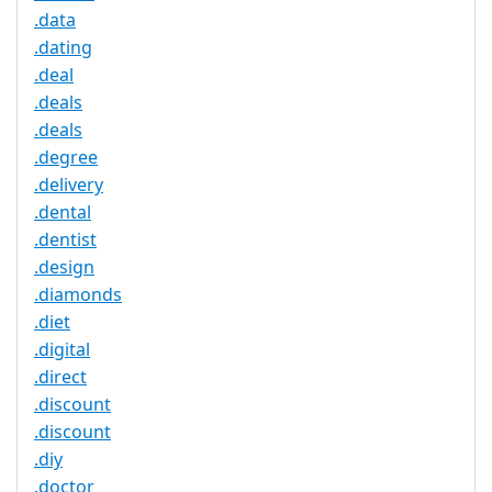
.data
.dating
.deal
.deals
.deals
.degree
.delivery
.dental
.dentist
.design
.diamonds
.diet
.digital
.direct
.discount
.discount
.diy
.doctor