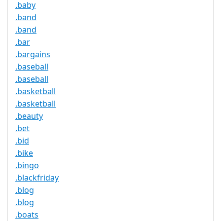
.baby
.band
.band
.bar
.bargains
.baseball
.baseball
.basketball
.basketball
.beauty
.bet
.bid
.bike
.bingo
.blackfriday
.blog
.blog
.boats