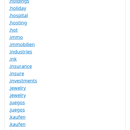
.holdings
.holiday
.hospital
.hosting
.hot
.immo
.immobilien
.industries
.ink
.insurance
.insure
.investments
.jewelry
.jewelry
.juegos
.juegos
.kaufen
.kaufen