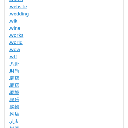
.website
.wedding
.wiki
.wine
.works
.world
.wow
.wtf
.八卦
.时尚
.商店
.商店
.商城
.娱乐
.购物
.网店
.بازار