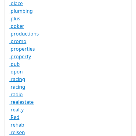
.place
.plumbing
.plus
.poker
.productions
.promo
.properties
.property
.pub
.qpon
.racing
.racing
.radio
.realestate
.realty
.Red
.rehab
.reisen