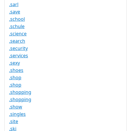
.sarl
.save
.school
.schule
.science
.search
.security
.services
.sexy
.shoes
.shop
.shop
.shopping
.shopping
.show
.singles
.site
.ski