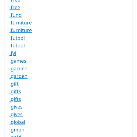
.free
.fund
.furniture
.furniture
.futbol
.futbol
.fyi
.games
.garden
.garden
.gift
.gifts
.gifts
.gives
.gives
.global
.gmbh