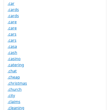
.car
.cards
.cards
.care
.care
.cars
.cars
.casa
.cash
.casino
.catering
.chat
.cheap
.christmas
.church
.city
.claims
.cleaning