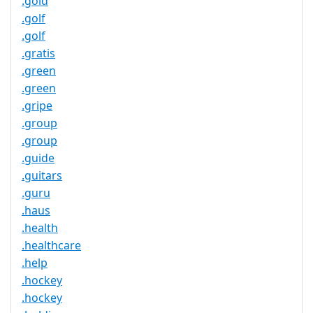
.gold
.golf
.golf
.gratis
.green
.green
.gripe
.group
.group
.guide
.guitars
.guru
.haus
.health
.healthcare
.help
.hockey
.hockey