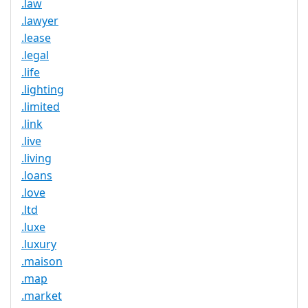
.law
.lawyer
.lease
.legal
.life
.lighting
.limited
.link
.live
.living
.loans
.love
.ltd
.luxe
.luxury
.maison
.map
.market