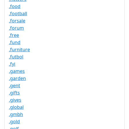
.food
.football
.forsale
.forum
.free
.fund
.furniture
.futbol
.fyi
.games
.garden
.gent
.gifts
.gives
.global
.gmbh
.gold
.golf