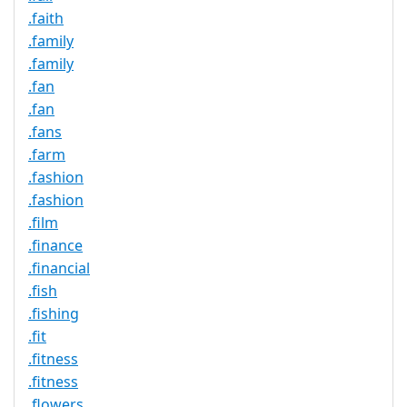
.faith
.family
.family
.fan
.fan
.fans
.farm
.fashion
.fashion
.film
.finance
.financial
.fish
.fishing
.fit
.fitness
.fitness
.flowers