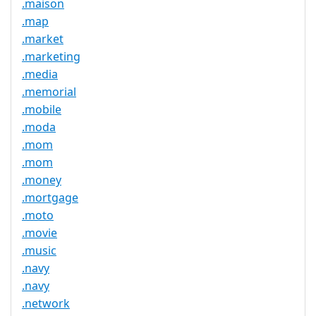
.maison
.map
.market
.marketing
.media
.memorial
.mobile
.moda
.mom
.mom
.money
.mortgage
.moto
.movie
.music
.navy
.navy
.network