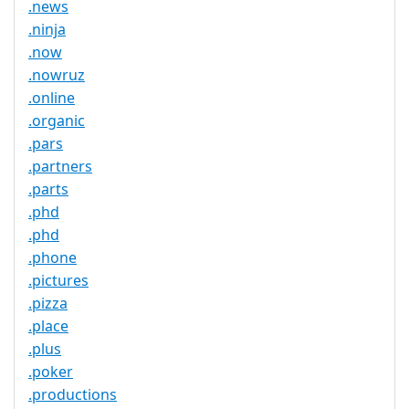
.news
.ninja
.now
.nowruz
.online
.organic
.pars
.partners
.parts
.phd
.phd
.phone
.pictures
.pizza
.place
.plus
.poker
.productions