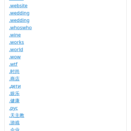
.website
.wedding
.wedding
.whoswho
.wine
.works
.world
.wow
.wtf
.时尚
.商店
.дети
.娱乐
.健康
.рус
.天主教
.游戏
.企业