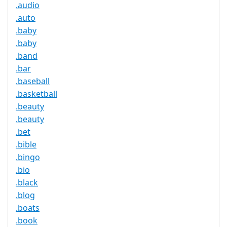
.audio
.auto
.baby
.baby
.band
.bar
.baseball
.basketball
.beauty
.beauty
.bet
.bible
.bingo
.bio
.black
.blog
.boats
.book