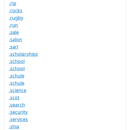
.rip
.rocks
.rugby
.run
.sale
.salon
.sarl
.scholarships
.school
.school
.schule
.schule
.science
.scot
.search
.security
.services
.shia