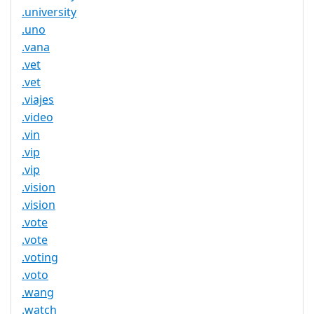
.university
.uno
.vana
.vet
.vet
.viajes
.video
.vin
.vip
.vip
.vision
.vision
.vote
.vote
.voting
.voto
.wang
.watch