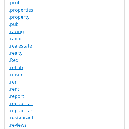
.prof
.properties
.property
.pub
.racing
.radio
.realestate
.realty
.Red
.rehab
.reisen
.ren
.rent
.report
.republican
.republican
.restaurant
.reviews