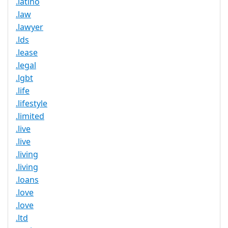
.latino
.law
.lawyer
.lds
.lease
.legal
.lgbt
.life
.lifestyle
.limited
.live
.live
.living
.living
.loans
.love
.love
.ltd