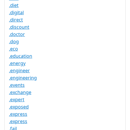
.diet
.digital
.direct
.discount
.doctor
.dog
.eco
.education
.energy
.engineer
.engineering
.events
.exchange
.expert
.exposed
.express
.express
.fail