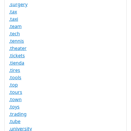
.surgery
.tax
.taxi
.team
.tech
.tennis
.theater
.tickets
.tienda
.tires
.tools
.top
.tours
.town
.toys
.trading
.tube
.university