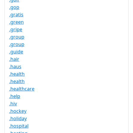
.gop
.gratis
.green
.gripe
.group
.group
.guide
.hair
.haus
.health
.health
.healthcare
.help
.hiv
.hockey
.holiday
.hospital