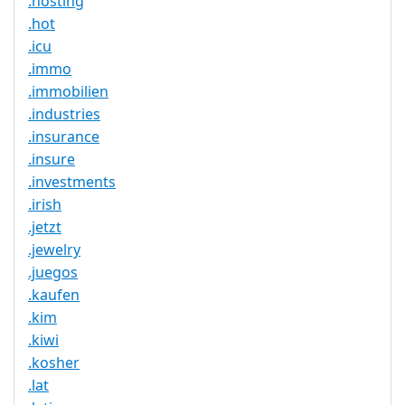
.hosting
.hot
.icu
.immo
.immobilien
.industries
.insurance
.insure
.investments
.irish
.jetzt
.jewelry
.juegos
.kaufen
.kim
.kiwi
.kosher
.lat