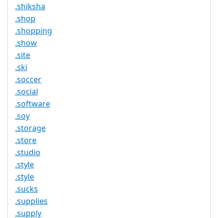
.shiksha
.shop
.shopping
.show
.site
.ski
.soccer
.social
.software
.soy
.storage
.store
.studio
.style
.style
.sucks
.supplies
.supply