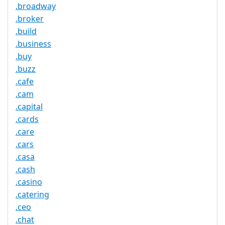
.broadway
.broker
.build
.business
.buy
.buzz
.cafe
.cam
.capital
.cards
.care
.cars
.casa
.cash
.casino
.catering
.ceo
.chat