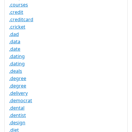
.courses
.credit
.creditcard
.cricket
.dad
.data
.date
.dating
.dating
.deals
.degree
.degree
.delivery
.democrat
.dental
.dentist
.design
.diet