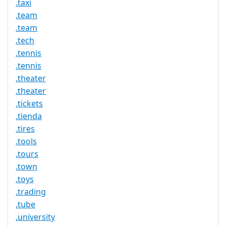
.taxi
.team
.team
.tech
.tennis
.tennis
.theater
.theater
.tickets
.tienda
.tires
.tools
.tours
.town
.toys
.trading
.tube
.university