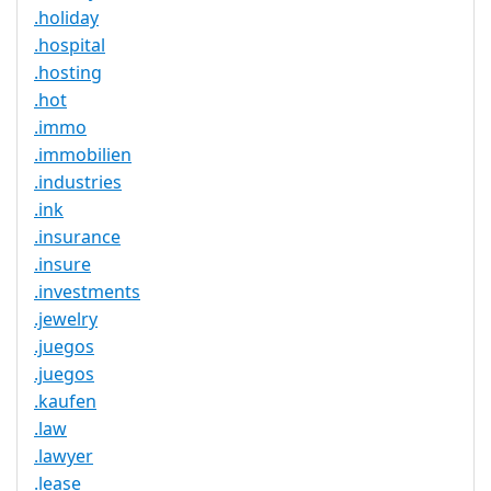
.holiday
.hospital
.hosting
.hot
.immo
.immobilien
.industries
.ink
.insurance
.insure
.investments
.jewelry
.juegos
.juegos
.kaufen
.law
.lawyer
.lease