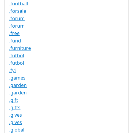
.football
.forsale
.forum
.forum
.free
.fund
.furniture
.futbol
.futbol
.fyi
.games
.garden
.garden
.gift
.gifts
.gives
.gives
.global