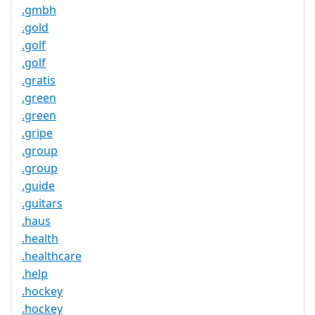
.gmbh
.gold
.golf
.golf
.gratis
.green
.green
.gripe
.group
.group
.guide
.guitars
.haus
.health
.healthcare
.help
.hockey
.hockey