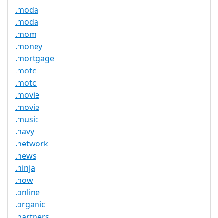
.moda
.moda
.mom
.money
.mortgage
.moto
.moto
.movie
.movie
.music
.navy
.network
.news
.ninja
.now
.online
.organic
.partners