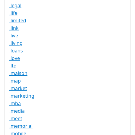
.legal
.life
.limited
.link
.live
.living
.loans
.love
.ltd
.maison
.map
.market
.marketing
.mba
.media
.meet
.memorial
.mobile