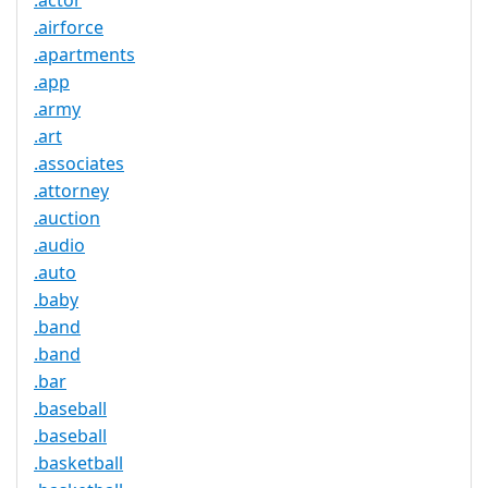
.actor
.airforce
.apartments
.app
.army
.art
.associates
.attorney
.auction
.audio
.auto
.baby
.band
.band
.bar
.baseball
.baseball
.basketball