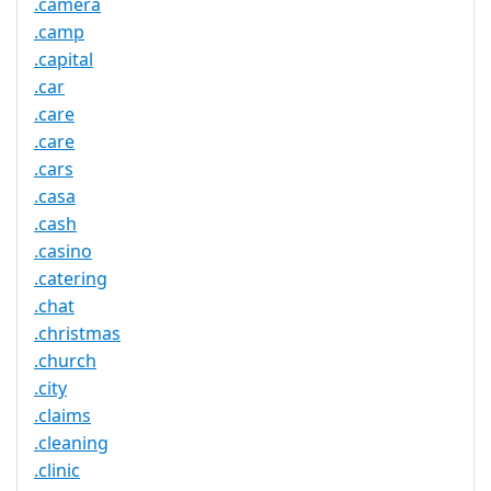
.camera
.camp
.capital
.car
.care
.care
.cars
.casa
.cash
.casino
.catering
.chat
.christmas
.church
.city
.claims
.cleaning
.clinic