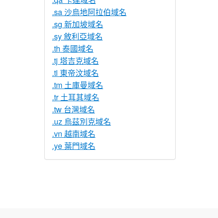
.sa 沙烏地阿拉伯域名
.sg 新加坡域名
.sy 敘利亞域名
.th 泰國域名
.tj 塔吉克域名
.tl 東帝汶域名
.tm 土庫曼域名
.tr 土耳其域名
.tw 台灣域名
.uz 烏茲別克域名
.vn 越南域名
.ye 葉門域名