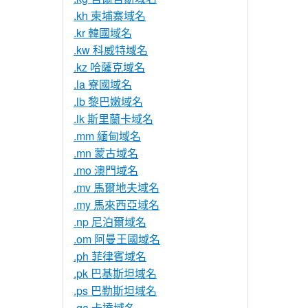
.kh 柬埔寨域名
.kr 韓國域名
.kw 科威特域名
.kz 哈薩克域名
.la 寮國域名
.lb 黎巴嫩域名
.lk 斯里蘭卡域名
.mm 緬甸域名
.mn 蒙古域名
.mo 澳門域名
.mv 馬爾地夫域名
.my 馬來西亞域名
.np 尼泊爾域名
.om 阿曼王國域名
.ph 菲律賓域名
.pk 巴基斯坦域名
.ps 巴勒斯坦域名
.qa 卡達域名