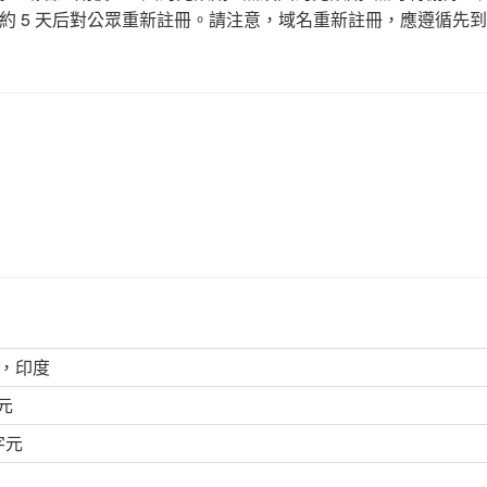
約 5 天后對公眾重新註冊。請注意，域名重新註冊，應遵循先
D，印度
元
字元