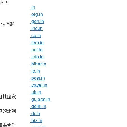
歡迎。
.in
.org.in
.gen.in
一個有趣
.ind.in
.co.in
.firm.in
.net.in
.info.in
.bihar.in
.io.in
.post.in
.travel.in
.uk.in
但其國家
.gujarat.in
.delhi.in
文中的連詞
.dr.in
.biz.in
。如果合作