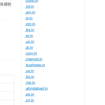
.coop.in
到先得的
.int.in
.am.in
.tv.in
.pro.in
.6g.in
.er.in
.up.in
.ai.in
.com.in
.internet.in
.business.in
.us.in
.5g.in
.me.in
.ahmdabad.in
.pg.in
.cn.in