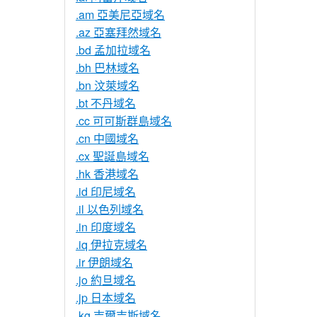
.am 亞美尼亞域名
.az 亞塞拜然域名
.bd 孟加拉域名
.bh 巴林域名
.bn 汶萊域名
.bt 不丹域名
.cc 可可斯群島域名
.cn 中國域名
.cx 聖誕島域名
.hk 香港域名
.id 印尼域名
.il 以色列域名
.in 印度域名
.iq 伊拉克域名
.ir 伊朗域名
.jo 約旦域名
.jp 日本域名
.kg 吉爾吉斯域名