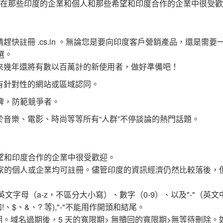
cs.in 域名在那些印度的企業和個人和那些希望和印度合作的企業中很受
快註冊 .cs.in 。無論您是要向印度客戶營銷產品，還是需要
之選。
來幾年還將有數以百萬計的新使用者，做好準備吧！
有針對性的網站或區域認同。
牌，防範競爭者。
音樂、電影、時尚等等所有“人群”不停談論的熱門話題。
些希望和印度合作的企業中很受歡迎。
一個國家的個人或企業均可註冊。儘管印度的資訊經濟仍然比較落後，
供英文字母（a-z，不區分大小寫）、數字（0-9）、以及"-"（英
$、&、? 等),"-"不能用作開頭和結尾。
寬限期。域名過期後，5 天的寬限期> 無贖回的寬限期>無等待刪除