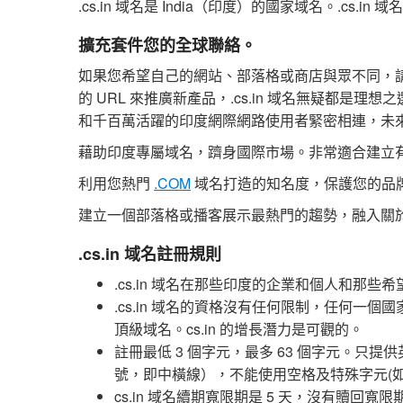
.cs.in 域名是 India（印度）的國家域名。.
擴充套件您的全球聯絡。
如果您希望自己的網站、部落格或商店與眾不同，請趕
的 URL 來推廣新產品，.cs.in 域名無疑都是理想
和千百萬活躍的印度網際網路使用者緊密相連，未
藉助印度專屬域名，躋身國際市場。非常適合建立
利用您熱門
.COM
域名打造的知名度，保護您的品
建立一個部落格或播客展示最熱門的趨勢，融入關於
.cs.in 域名註冊規則
.cs.in 域名在那些印度的企業和個人和那
.cs.in 域名的資格沒有任何限制，任何
頂級域名。cs.in 的增長潛力是可觀的。
註冊最低 3 個字元，最多 63 個字元。只提
號，即中橫線），不能使用空格及特殊字元(如!、
cs.in 域名續期寬限期是 5 天，沒有贖回