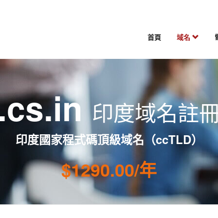
首頁
域名
.cs.in
印度域名註
印度國家程式碼頂級域名（ccTLD）
$1290.00/年