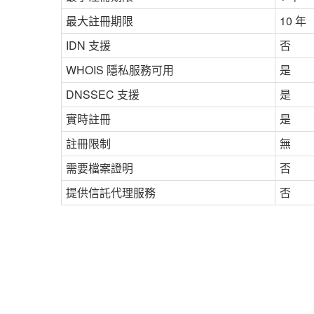
最大註冊期限
10 年
IDN 支援
否
WHOIS 隱私服務可用
是
DNSSEC 支援
是
實時註冊
是
註冊限制
無
需要檔案證明
否
提供信託代理服務
否