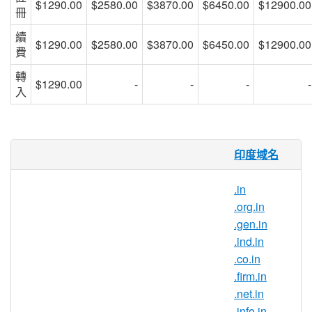
$1290.00
$2580.00
$3870.00
$6450.00
$12900.00
冊
續
$1290.00
$2580.00
$3870.00
$6450.00
$12900.00
費
轉
$1290.00
-
-
-
-
入
internet.in 域名
印度域名
.internet.in 域名是 India（印度）的國家域
.in
名。.internet.in 域名在那些印度的企業和個
.org.in
人和那些希望和印度合作的企業中很受歡
.gen.in
迎。
.ind.in
擴充套件您的全球聯絡。
.co.in
.firm.in
如果您希望自己的網站、部落格或商店與眾
.net.in
不同，請趕快註冊 .internet.in 。無論您是要
.info.in