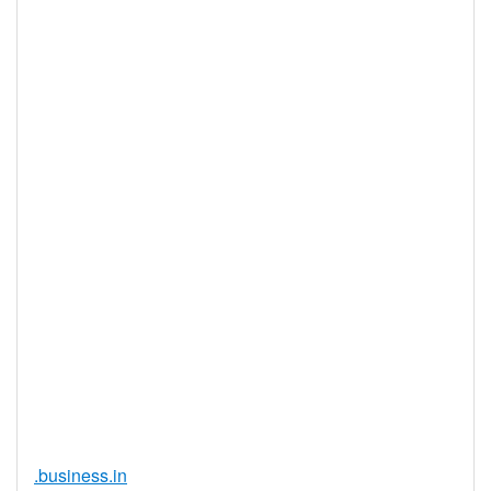
最大註冊期
10 年
限
IDN 支援
否
WHOIS 隱私
是
服務可用
DNSSEC 支
是
援
實時註冊
是
註冊限制
無
需要檔案證
否
明
提供信託代
否
理服務
.business.in