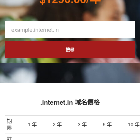
搜尋
.internet.in 域名價格
期
1 年
2 年
3 年
5 年
10 年
限
註