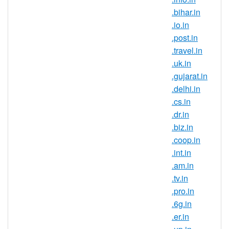
向印度客戶營銷產品，還是需要一個有趣的
.bihar.in
URL 來推廣新產品，.internet.in 域名無疑
.io.in
都是理想之選。
.post.in
和千百萬活躍的印度網際網路使用者緊密相
.travel.in
連，未來幾年還將有數以百萬計的新使用
.uk.in
者，做好準備吧！
.gujarat.in
藉助印度專屬域名，躋身國際市場。非常適
.delhi.in
合建立有針對性的網站或區域認同。
.cs.in
.dr.in
利用您熱門
.COM
域名打造的知名度，保護
.biz.in
您的品牌，防範競爭者。
.coop.in
建立一個部落格或播客展示最熱門的趨勢，
.int.in
融入關於音樂、電影、時尚等等所有“人群”
.am.in
不停談論的熱門話題。
.tv.in
.pro.in
.internet.in 域名註冊規則
.6g.in
.internet.in 域名在那些印度的企業和
.er.in
個人和那些希望和印度合作的企業中