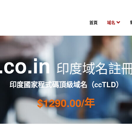
首頁
域名
.co.in
印度域名註
印度國家程式碼頂級域名（ccTLD）
$1290.00/年