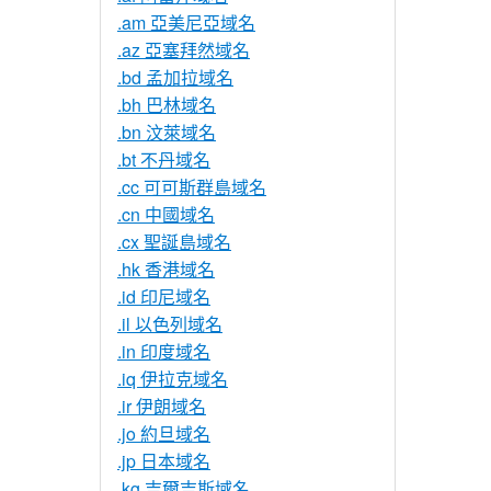
.am 亞美尼亞域名
.az 亞塞拜然域名
.bd 孟加拉域名
.bh 巴林域名
.bn 汶萊域名
.bt 不丹域名
.cc 可可斯群島域名
.cn 中國域名
.cx 聖誕島域名
.hk 香港域名
.id 印尼域名
.il 以色列域名
.in 印度域名
.iq 伊拉克域名
.ir 伊朗域名
.jo 約旦域名
.jp 日本域名
.kg 吉爾吉斯域名