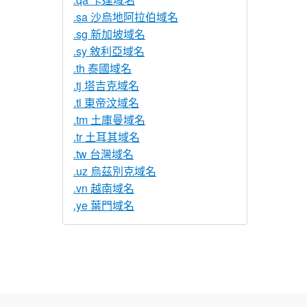
.sa 沙烏地阿拉伯域名
.sg 新加坡域名
.sy 敘利亞域名
.th 泰國域名
.tj 塔吉克域名
.tl 東帝汶域名
.tm 土庫曼域名
.tr 土耳其域名
.tw 台灣域名
.uz 烏茲別克域名
.vn 越南域名
.ye 葉門域名