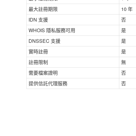
最大註冊期限
10 年
IDN 支援
否
WHOIS 隱私服務可用
是
DNSSEC 支援
是
實時註冊
是
註冊限制
無
需要檔案證明
否
提供信託代理服務
否