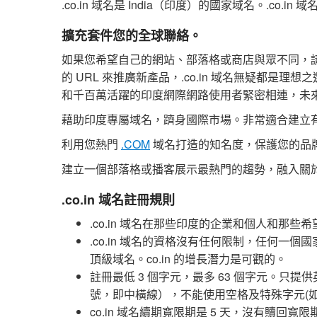
.co.in 域名是 India（印度）的國家域名。.
擴充套件您的全球聯絡。
如果您希望自己的網站、部落格或商店與眾不同，請趕
的 URL 來推廣新產品，.co.in 域名無疑都是理想
和千百萬活躍的印度網際網路使用者緊密相連，未
藉助印度專屬域名，躋身國際市場。非常適合建立
利用您熱門
.COM
域名打造的知名度，保護您的品
建立一個部落格或播客展示最熱門的趨勢，融入關於
.co.in 域名註冊規則
.co.in 域名在那些印度的企業和個人和那
.co.in 域名的資格沒有任何限制，任何
頂級域名。co.in 的增長潛力是可觀的。
註冊最低 3 個字元，最多 63 個字元。只提
號，即中橫線），不能使用空格及特殊字元(如!、
co.in 域名續期寬限期是 5 天，沒有贖回