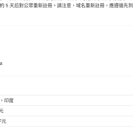
約 5 天后對公眾重新註冊。請注意，域名重新註冊，應遵循先
a
D，印度
元
字元