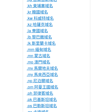
.kh 柬埔寨域名
.kr 韓國域名
.kw 科威特域名
.kz 哈薩克域名
.la 寮國域名
.lb 黎巴嫩域名
.lk 斯里蘭卡域名
.mm 緬甸域名
.mn 蒙古域名
.mo 澳門域名
.mv 馬爾地夫域名
.my 馬來西亞域名
.np 尼泊爾域名
.om 阿曼王國域名
.ph 菲律賓域名
.pk 巴基斯坦域名
.ps 巴勒斯坦域名
.qa 卡達域名