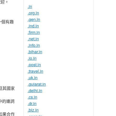
歡迎。
.in
.org.in
.gen.in
一個有趣
.ind.in
.firm.in
.net.in
.info.in
.bihar.in
.io.in
.post.in
.travel.in
.uk.in
.gujarat.in
但其國家
.delhi.in
.cs.in
文中的連詞
.dr.in
.biz.in
。如果合作