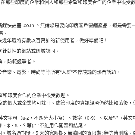
co.in 域名在那些印度的企業和個人和那些希望和印度合作的企業中很受
快註冊 .co.in 。無論您是要向印度客戶營銷產品，還是需要
之選。
來幾年還將有數以百萬計的新使用者，做好準備吧！
有針對性的網站或區域認同。
牌，防範競爭者。
音樂、電影、時尚等等所有“人群”不停談論的熱門話題。
些希望和印度合作的企業中很受歡迎。
一個國家的個人或企業均可註冊。儘管印度的資訊經濟仍然比較落後，
供英文字母（a-z，不區分大小寫）、數字（0-9）、以及"-"（英
$、&、? 等),"-"不能用作開頭和結尾。
寬限期。域名過期後，5 天的寬限期> 無贖回的寬限期>無等待刪除