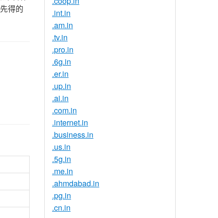
.coop.in
到先得的
.int.in
.am.in
.tv.in
.pro.in
.6g.in
.er.in
.up.in
.ai.in
.com.in
.internet.in
.business.in
.us.in
.5g.in
.me.in
.ahmdabad.in
.pg.in
.cn.in