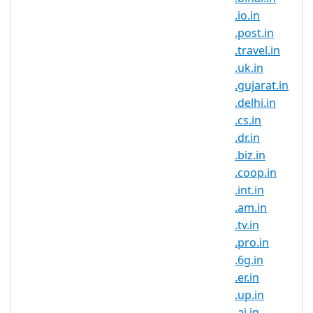
来推广新产品，.co.in 域名无疑都是理想之
.io.in
选。
.post.in
和千百万活跃的印度互联网用户紧密相连，
.travel.in
未来几年还将有数以百万计的新用户，做好
.uk.in
准备吧！
.gujarat.in
借助印度专属域名，跻身国际市场。非常适
.delhi.in
合创建有针对性的网站或区域认同。
.cs.in
.dr.in
利用您热门
.COM
域名打造的知名度，保护
.biz.in
您的品牌，防范竞争者。
.coop.in
创建一个博客或播客展示最热门的趋势，融
.int.in
入关于音乐、电影、时尚等等所有“人群”不
.am.in
停谈论的热门话题。
.tv.in
.pro.in
.co.in 域名注册规则
.6g.in
.co.in 域名在那些印度的企业和个人
.er.in
和那些希望和印度合作的企业中很受
.up.in
欢迎。
.ai.in