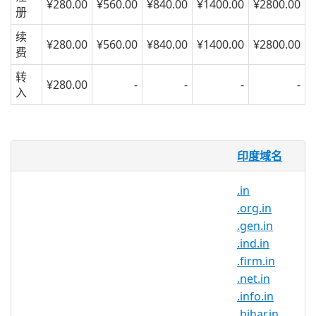
¥280.00
¥560.00
¥840.00
¥1400.00
¥2800.00
册
续
¥280.00
¥560.00
¥840.00
¥1400.00
¥2800.00
费
转
¥280.00
-
-
-
-
入
co.in 域名
印度域名
.co.in 域名是 India（印度）的国家域
.in
名。.co.in 域名在那些印度的企业和个人和
.org.in
那些希望和印度合作的企业中很受欢迎。
.gen.in
扩展您的全球联系。
.ind.in
.firm.in
如果您希望自己的网站、博客或商店与众不
.net.in
同，请赶快注册 .co.in 。无论您是要向印度
.info.in
客户营销产品，还是需要一个有趣的 URL
.bihar.in