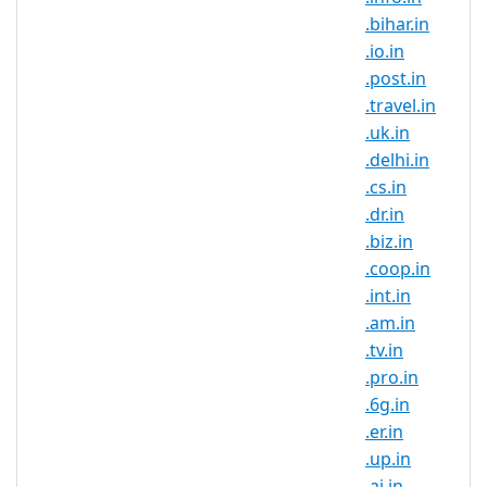
level domain name and it
.bihar.in
symbolises the Indian identity on
.io.in
the Internet. .gujarat.in domain
.post.in
registration is ideal for those that
.travel.in
are trying to build a strong brand
.uk.in
and reach new customers in this
.delhi.in
country. If you have an Indian
.cs.in
connection, now is the perfect
.dr.in
time to register .gujarat.in domain
.biz.in
names.
.coop.in
Register .gujarat.in domains and
.int.in
secure your brand name in one of
.am.in
the largest and fastest growing
.tv.in
online markets. It is a known fact
.pro.in
that the IT field is very popular in
.6g.in
India, this being the career choice
.er.in
for the largest part of the
.up.in
population. So many companies
.ai.in