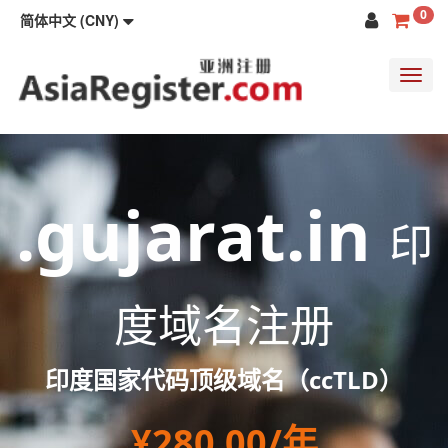
0
简体中文 (CNY)
Toggl
navig
.gujarat.in
印
度域名注册
印度国家代码顶级域名（ccTLD）
¥280.00/年