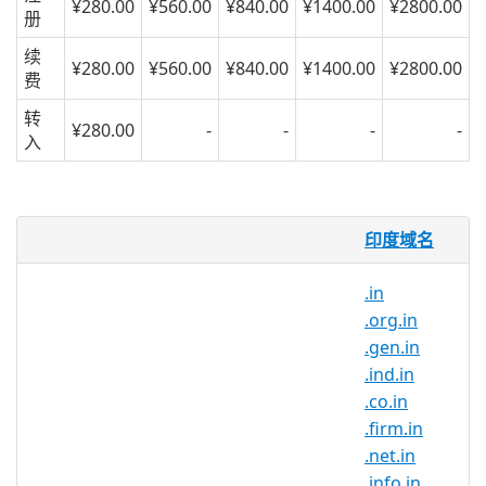
¥280.00
¥560.00
¥840.00
¥1400.00
¥2800.00
册
续
¥280.00
¥560.00
¥840.00
¥1400.00
¥2800.00
费
转
¥280.00
-
-
-
-
入
What is .gujarat.in domain?
印度域名
.in is the country-code top-level domain
for India. With this domain extension,
.in
you can position your brand as a part of
.org.in
the Indian community and gain trust
.gen.in
from internet users in India.
.ind.in
.co.in
Why register .gujarat.in domain
.firm.in
names?
.net.in
.gujarat.in is India’s official top-
.info.in