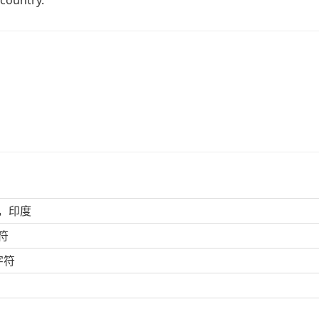
 country.
D，印度
符
字符