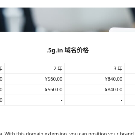
.5g.in 域名价格
年
2 年
3 年
0
¥560.00
¥840.00
0
¥560.00
¥840.00
0
-
-
ia. With this domain extension, you can position your brand