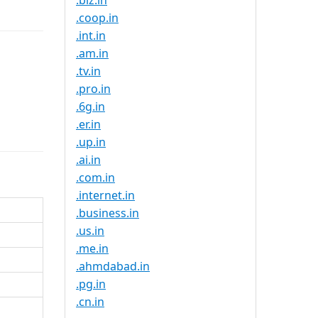
.biz.in
.coop.in
.int.in
.am.in
.tv.in
.pro.in
.6g.in
.er.in
.up.in
.ai.in
.com.in
.internet.in
.business.in
.us.in
.me.in
.ahmdabad.in
.pg.in
.cn.in