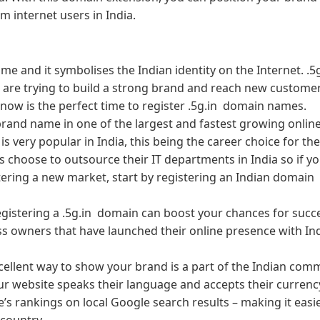
m internet users in India.
name and it symbolises the Indian identity on the Internet. .5
t are trying to build a strong brand and reach new customer
 now is the perfect time to register .5g.in domain names.
rand name in one of the largest and fastest growing onlin
 is very popular in India, this being the career choice for th
 choose to outsource their IT departments in India so if yo
tering a new market, start by registering an Indian domain
registering a .5g.in domain can boost your chances for succe
s owners that have launched their online presence with Ind
cellent way to show your brand is a part of the Indian comm
 your website speaks their language and accepts their currenc
te’s rankings on local Google search results – making it easi