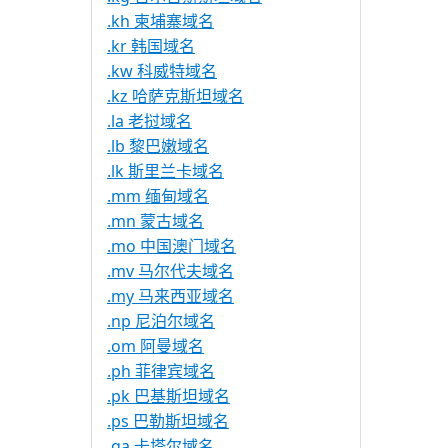
.kh 柬埔寨域名
.kr 韩国域名
.kw 科威特域名
.kz 哈萨克斯坦域名
.la 老挝域名
.lb 黎巴嫩域名
.lk 斯里兰卡域名
.mm 缅甸域名
.mn 蒙古域名
.mo 中国澳门域名
.mv 马尔代夫域名
.my 马来西亚域名
.np 尼泊尔域名
.om 阿曼域名
.ph 菲律宾域名
.pk 巴基斯坦域名
.ps 巴勒斯坦域名
.qa 卡塔尔域名