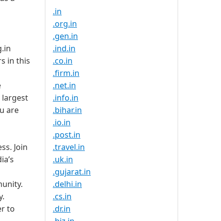
.in
.org.in
.gen.in
g.in
.ind.in
s in this
.co.in
.firm.in
e
.net.in
e largest
.info.in
u are
.bihar.in
.io.in
.post.in
ss. Join
.travel.in
ia’s
.uk.in
.gujarat.in
unity.
.delhi.in
y.
.cs.in
er to
.dr.in