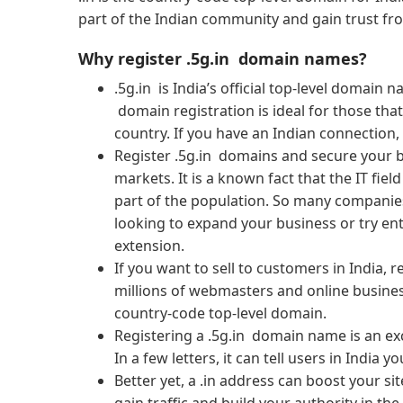
part of the Indian community and gain trust fro
Why register .5g.in domain names?
.5g.in is India’s official top-level domain 
domain registration is ideal for those tha
country. If you have an Indian connection,
Register .5g.in domains and secure your b
markets. It is a known fact that the IT field
part of the population. So many companies
looking to expand your business or try en
extension.
If you want to sell to customers in India, 
millions of webmasters and online busines
country-code top-level domain.
Registering a .5g.in domain name is an ex
In a few letters, it can tell users in India
Better yet, a .in address can boost your si