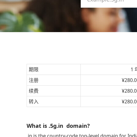
期限
1 
注册
¥280.0
续费
¥280.0
转入
¥280.0
What is .5g.in domain?
.in is the country-code top-level domain for Ind