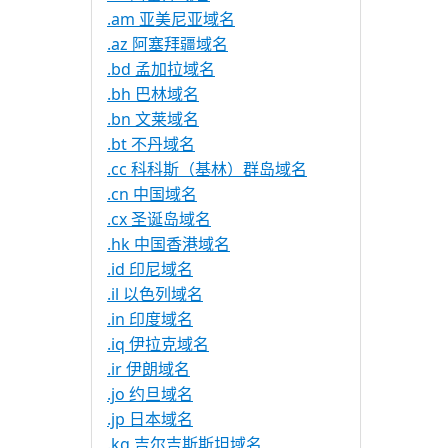
.am 亚美尼亚域名
.az 阿塞拜疆域名
.bd 孟加拉域名
.bh 巴林域名
.bn 文莱域名
.bt 不丹域名
.cc 科科斯（基林）群岛域名
.cn 中国域名
.cx 圣诞岛域名
.hk 中国香港域名
.id 印尼域名
.il 以色列域名
.in 印度域名
.iq 伊拉克域名
.ir 伊朗域名
.jo 约旦域名
.jp 日本域名
.kg 吉尔吉斯斯坦域名