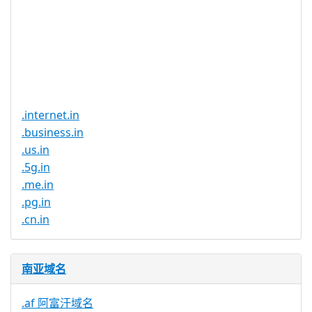
注册限制
无
需要文件证
否
明
提供信托代
否
理服务
.internet.in
.business.in
.us.in
.5g.in
.me.in
.pg.in
.cn.in
南亚域名
.af 阿富汗域名