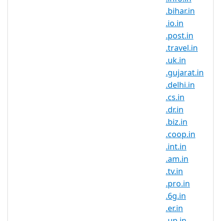
level domain name and it
.bihar.in
symbolises the Indian identity on
.io.in
the Internet. .ahmdabad.in
.post.in
domain registration is ideal for
.travel.in
those that are trying to build a
.uk.in
strong brand and reach new
.gujarat.in
customers in this country. If you
.delhi.in
have an Indian connection, now is
.cs.in
the perfect time to register
.dr.in
.ahmdabad.in domain names.
.biz.in
Register .ahmdabad.in domains
.coop.in
and secure your brand name in
.int.in
one of the largest and fastest
.am.in
growing online markets. It is a
.tv.in
known fact that the IT field is very
.pro.in
popular in India, this being the
.6g.in
career choice for the largest part
.er.in
of the population. So many
.up.in