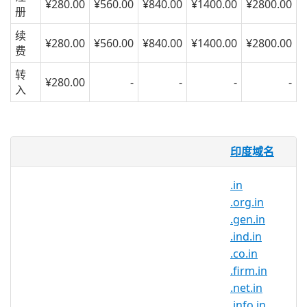
¥280.00
¥560.00
¥840.00
¥1400.00
¥2800.00
册
续
¥280.00
¥560.00
¥840.00
¥1400.00
¥2800.00
费
转
¥280.00
-
-
-
-
入
What is .ahmdabad.in domain?
印度域名
.in is the country-code top-level domain
for India. With this domain extension,
.in
you can position your brand as a part of
.org.in
the Indian community and gain trust
.gen.in
from internet users in India.
.ind.in
.co.in
Why register .ahmdabad.in
.firm.in
domain names?
.net.in
.ahmdabad.in is India’s official top-
.info.in