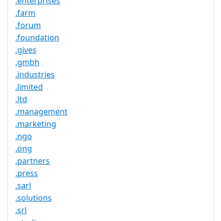
.enterprises
.farm
.forum
.foundation
.gives
.gmbh
.industries
.limited
.ltd
.management
.marketing
.ngo
.ong
.partners
.press
.sarl
.solutions
.srl