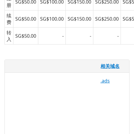
SG$50.00
SG$100.00
SG$150.00
SG$250.00
SG$5
册
续
SG$50.00
SG$100.00
SG$150.00
SG$250.00
SG$5
费
转
SG$50.00
-
-
-
入
.agency 域名
相关域名
.agency 域名让人联想到装配线和无菌实验
.ads
室，因此它是制造商、科技公司和其他任何
“工业类”企业的最佳选择。
随着数百个新域名后缀在网上发售，找到一
个满足企业要求的域名地址已经变得前所未
有的简单。使用 .agency 寻找更多在线客
户。
可以迎合全球数十亿人的市场，没有比这更