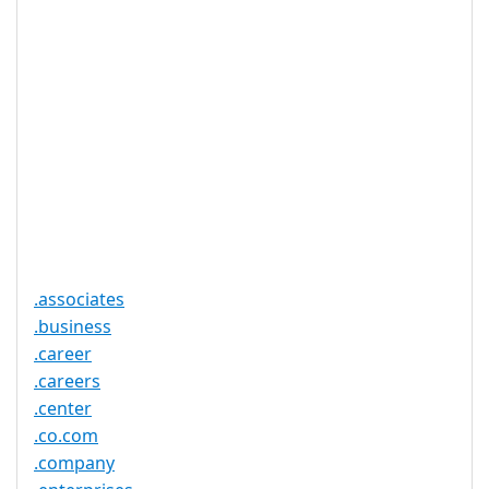
DNSSEC 支
否
持
实时注册
是
注册限制
无
需要文件证
否
明
提供信托代
否
理服务
.associates
.business
.career
.careers
.center
.co.com
.company