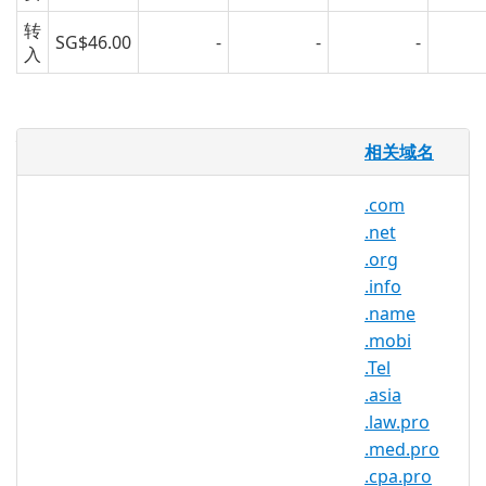
转
SG$46.00
-
-
-
入
什么是
.biz 域名
？
相关域名
.biz 域名是互联网的通用顶级域之一，属于
.com
商业域名，名称来自于“商业”的英文
.net
“business” 第一个音节的发音。它是为了
.org
某些想要好的域名所需求而被创造出来的，
.info
有些好的域名已经被以.com 的通用顶级域
.name
登记了，而 .biz 则提供其另一个商业域名的
.mobi
选择。
.Tel
在拥挤的网络环境中，
.biz 域名
是一个非常
.asia
令人难忘、易于访问和全球性的域名，这意
.law.pro
味着业务开展。
.med.pro
biz 域名代表商业（business）能有效帮您
.cpa.pro