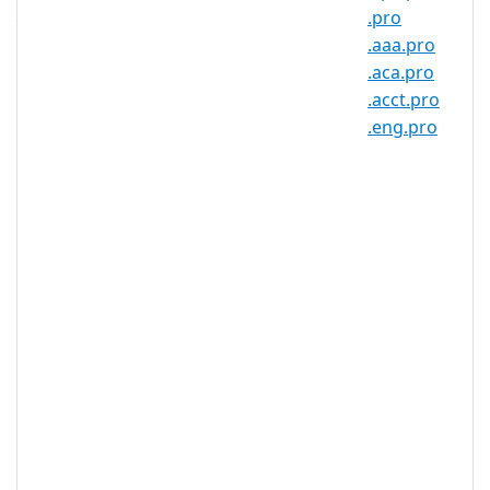
建立、强化和扩展网络业务而设计的国际顶
.pro
级域名。
.aaa.pro
.aca.pro
.BIZ 域名正是它所代表的——商业！无论您
.acct.pro
是刚刚起步还是推出全新的在线形象，注册
.eng.pro
.BIZ 域名都是您企业建设网站的完美选择。
我们知道经营企业是一项艰苦的工作，但是
您需要一个像您一样努力工作的域名。当您
注册 .BIZ 域名时，您的业务可以 24/7 全天
候营业。拥有一个商业网站可以打开大门并
提高知名度，而
.BIZ 域名
将使您的网站易
于查找和记住。 .BIZ 域名发音同business
业务，显而易见得使欧洲人特别得喜欢。
.BIZ 域名于 2001 年推出，作为
.COM 域名
和
.NET 域名
的另一个替代通用顶级域
(gTLD)。它使用business一词的拼音，也
就是 biz，让您可以轻松地向客户展示您的
网站是 URL 中的商业网站。对 .BIZ 域名注