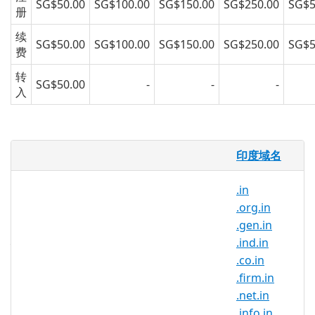
SG$50.00
SG$100.00
SG$150.00
SG$250.00
SG$5
册
续
SG$50.00
SG$100.00
SG$150.00
SG$250.00
SG$5
费
转
SG$50.00
-
-
-
入
com.in 域名
印度域名
.com.in 域名是 India（印度）的国家域
.in
名。.com.in 域名在那些印度的企业和个人
.org.in
和那些希望和印度合作的企业中很受欢迎。
.gen.in
扩展您的全球联系。
.ind.in
.co.in
如果您希望自己的网站、博客或商店与众不
.firm.in
同，请赶快注册 .com.in 。无论您是要向印
.net.in
度客户营销产品，还是需要一个有趣的 URL
.info.in