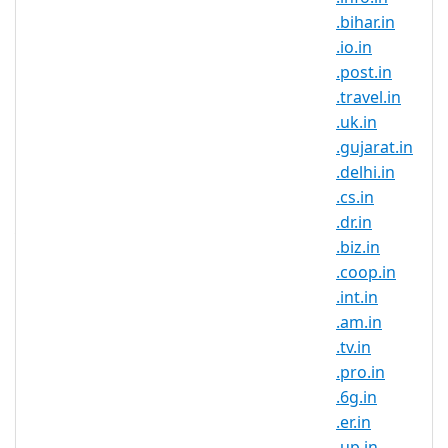
来推广新产品，.com.in 域名无疑都是理想
.bihar.in
之选。
.io.in
和千百万活跃的印度互联网用户紧密相连，
.post.in
未来几年还将有数以百万计的新用户，做好
.travel.in
准备吧！
.uk.in
借助印度专属域名，跻身国际市场。非常适
.gujarat.in
合创建有针对性的网站或区域认同。
.delhi.in
.cs.in
利用您热门
.COM
域名打造的知名度，保护
.dr.in
您的品牌，防范竞争者。
.biz.in
创建一个博客或播客展示最热门的趋势，融
.coop.in
入关于音乐、电影、时尚等等所有“人群”不
.int.in
停谈论的热门话题。
.am.in
.tv.in
.com.in 域名注册规则
.pro.in
.com.in 域名在那些印度的企业和个
.6g.in
人和那些希望和印度合作的企业中很
.er.in
受欢迎。
.up.in