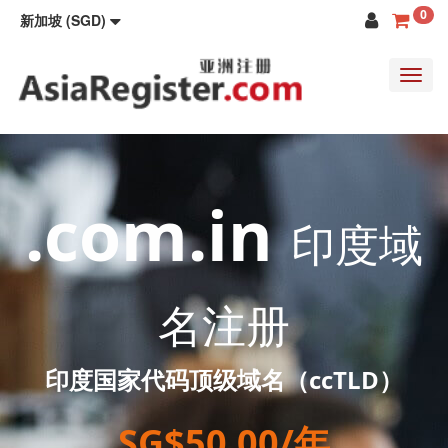
0
新加坡 (SGD)
Toggl
navig
.com.in
印度域
名注册
印度国家代码顶级域名（ccTLD）
SG$50.00/年