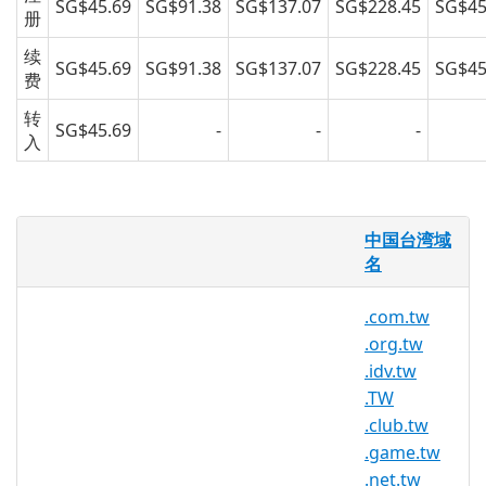
SG$45.69
SG$91.38
SG$137.07
SG$228.45
SG$45
册
续
SG$45.69
SG$91.38
SG$137.07
SG$228.45
SG$45
费
转
SG$45.69
-
-
-
入
.ebiz.tw 域名
中国台湾域
名
.ebiz.tw 国家/地区代码顶级域名 (ccTLD)
是代表中国台湾地区的一个域名后缀。
.com.tw
台湾 .
tw
/ .
com.tw
/ .
idv.tw
/ .
club.tw
/
.org.tw
.
ebiz.tw
/ .
game.tw
域名注册须符合以下条
.idv.tw
件：
.TW
.club.tw
台湾 .tw 域名注册须符合以下条件：
.game.tw
.net.tw
.
com.tw
— 用于商业实体，注册人必须是