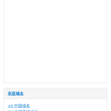
WHOIS 隐私
是
服务可用
DNSSEC 支
是
持
实时注册
是
注册限制
无
需要文件证
否
明
提供信托代
否
理服务
东亚域名
.cn 中国域名