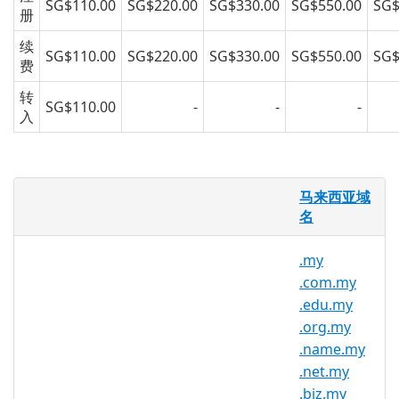
SG$110.00
SG$220.00
SG$330.00
SG$550.00
SG$
册
续
SG$110.00
SG$220.00
SG$330.00
SG$550.00
SG$
费
转
SG$110.00
-
-
-
入
.gov.my 域名
马来西亚域
名
马来西亚 .gov.my 域名是本土的域名，通过
诸如后缀为
.my
/
.com.my
/
.org.my
/
.my
.net.my
/
.name.my
/
.edu.my
/
.gov.my
.com.my
域名注册，可以大大提高企业或个人所提供
.edu.my
的产品或服务“本土化”形象，更加符合当地
.org.my
人的搜索和使用习惯，从而无形之中拓展了
.name.my
产品或服务在当地的市场，最大化企业的效
.net.my
益和收入。
.biz.my