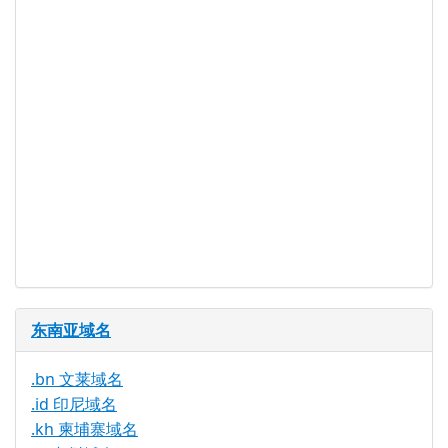
DNSSEC 支
是
持
实时注册
是
注册限制
无
需要文件证
否
明
提供信托代
否
理服务
东南亚域名
.bn 文莱域名
.id 印尼域名
.kh 柬埔寨域名